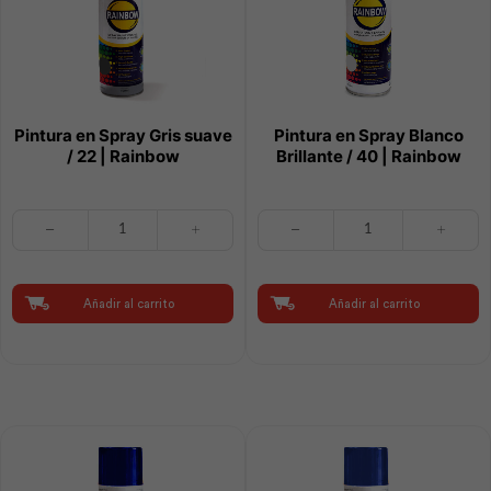
Pintura en Spray Gris suave
Pintura en Spray Blanco
/ 22 | Rainbow
Brillante / 40 | Rainbow
Pintura
Pintura
en
en
Spray
Spray
Gris
Blanco
suave
Brillante
Añadir al carrito
Añadir al carrito
/
/
22
40
|
|
Rainbow
Rainbow
cantidad
cantidad