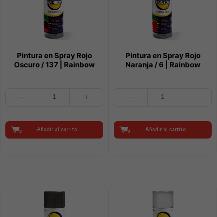
Pintura en Spray Rojo
Pintura en Spray Rojo
Oscuro / 137 | Rainbow
Naranja / 6 | Rainbow
Pintura
Pintura
en
en
Spray
Spray
Rojo
Rojo
Oscuro
Naranja
Añadir al carrito
Añadir al carrito
/
/
137
6
|
|
Rainbow
Rainbow
cantidad
cantidad