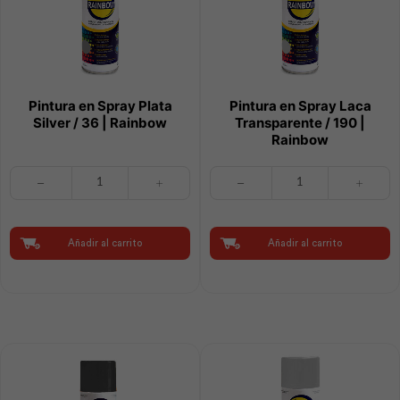
Pintura en Spray Plata
Pintura en Spray Laca
Silver / 36 | Rainbow
Transparente / 190 |
Rainbow
Pintura
Pintura
en
en
Spray
Spray
Plata
Laca
Silver
Transparente
Añadir al carrito
Añadir al carrito
/
/
36
190
|
|
Rainbow
Rainbow
cantidad
cantidad