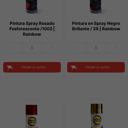
Pintura Spray Rosado
Pintura en Spray Negro
Fosforescente /1002 |
Brillante / 39 | Rainbow
Rainbow
Pintura
Pintura
Spray
en
Rosado
Spray
Fosforescente
Negro
/1002
Brillante
Añadir al carrito
Añadir al carrito
|
/
Rainbow
39
cantidad
|
Rainbow
cantidad