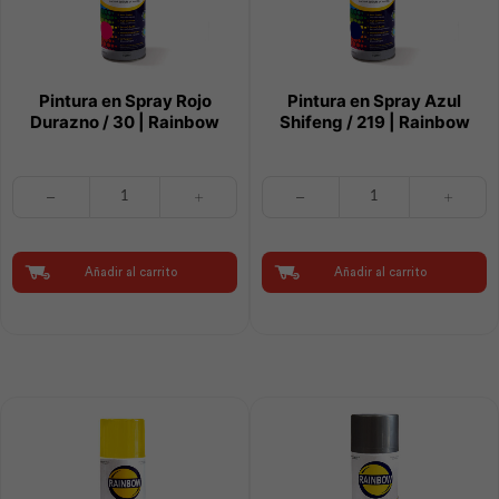
Pintura en Spray Rojo
Pintura en Spray Azul
Durazno / 30 | Rainbow
Shifeng / 219 | Rainbow
Pintura
Pintura
en
en
Spray
Spray
Rojo
Azul
Durazno
Shifeng
Añadir al carrito
Añadir al carrito
/
/
30
219
|
|
Rainbow
Rainbow
cantidad
cantidad