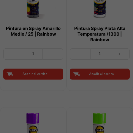
Pintura en Spray Amarillo
Pintura Spray Plata Alta
Medio / 25 | Rainbow
Temperatura /1300 |
Rainbow
Pintura
Pintura
en
Spray
Spray
Plata
Amarillo
Alta
Medio
Temperatura
Añadir al carrito
Añadir al carrito
/
/1300
25
|
|
Rainbow
Rainbow
cantidad
cantidad