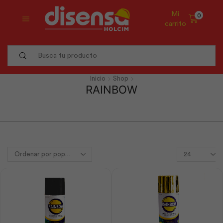
Mi
0
carrito
Search
input
Inicio
Shop
RAINBOW