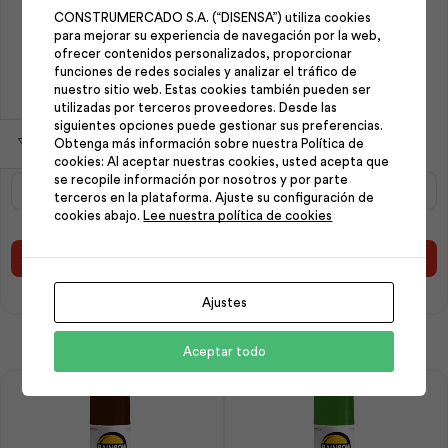
CONSTRUMERCADO S.A. (“DISENSA”) utiliza cookies
para mejorar su experiencia de navegación por la web,
ofrecer contenidos personalizados, proporcionar
funciones de redes sociales y analizar el tráfico de
nuestro sitio web. Estas cookies también pueden ser
Pintura Spray Amarillo
Pintura en Spray Efecto
utilizadas por terceros proveedores. Desde las
Fosforescente /1005 |
Crado / 9011 | Rainbow
siguientes opciones puede gestionar sus preferencias.
Rainbow
Obtenga más información sobre nuestra Política de
cookies: Al aceptar nuestras cookies, usted acepta que
se recopile información por nosotros y por parte
Pintura
Pintura
terceros en la plataforma. Ajuste su configuración de
Spray
en
cookies abajo.
Lee nuestra política de cookies
Amarillo
Spray
Fosforescente
Efecto
/1005
Crado
Añadir al carrito
Añadir al carrito
|
/
Rainbow
9011
Ajustes
cantidad
|
Rainbow
Aceptar todo
cantidad