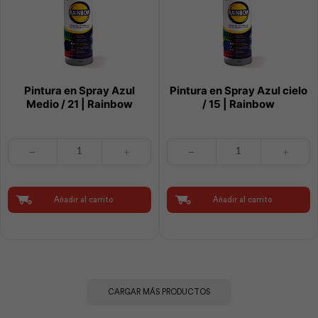
Pintura en Spray Azul
Pintura en Spray Azul cielo
Medio / 21 | Rainbow
/ 15 | Rainbow
Pintura
Pintura
en
en
Spray
Spray
Azul
Azul
Medio
cielo
Añadir al carrito
Añadir al carrito
/
/
21
15
|
|
Rainbow
Rainbow
cantidad
cantidad
CARGAR MÁS PRODUCTOS