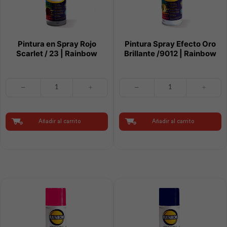
Pintura en Spray Rojo
Pintura Spray Efecto Oro
Scarlet / 23 | Rainbow
Brillante /9012 | Rainbow
Pintura
Pintura
en
Spray
Spray
Efecto
Rojo
Oro
Scarlet
Brillante
Añadir al carrito
Añadir al carrito
/
/9012
23
|
|
Rainbow
Rainbow
cantidad
cantidad