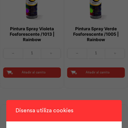
Pintura Spray Violeta
Pintura Spray Verde
Fosforescente /1013 |
Fosforescente /1005 |
Rainbow
Rainbow
Pintura
Pintura
Spray
Spray
Violeta
Verde
Fosforescente
Fosforescente
/1013
/1005
Añadir al carrito
Añadir al carrito
|
|
Rainbow
Rainbow
cantidad
cantidad
Disensa utiliza cookies