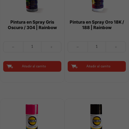
Pintura en Spray Gris
Pintura en Spray Oro 18K /
Oscuro / 304 | Rainbow
188 | Rainbow
Pintura
Pintura
en
en
Spray
Spray
Gris
Oro
Oscuro
18K
Añadir al carrito
Añadir al carrito
/
/
304
188
|
|
Rainbow
Rainbow
cantidad
cantidad