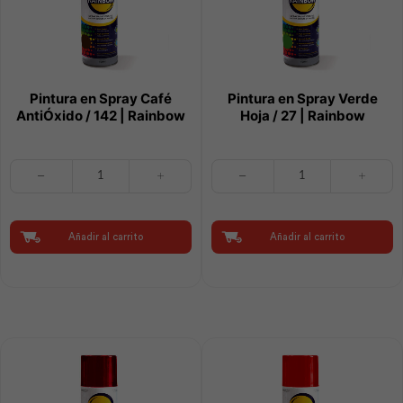
Pintura en Spray Café
Pintura en Spray Verde
AntiÓxido / 142 | Rainbow
Hoja / 27 | Rainbow
Pintura
Pintura
en
en
Spray
Spray
Café
Verde
AntiÓxido
Hoja
Añadir al carrito
Añadir al carrito
/
/
142
27
|
|
Rainbow
Rainbow
cantidad
cantidad