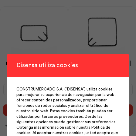
Estribo 10 mm 15×25 cm |
Estribo 10 mm 30×30 cm |
Disensa utiliza cookies
Andec
Andec
Estribo
Estribo
CONSTRUMERCADO S.A. (“DISENSA”) utiliza cookies
10
10
para mejorar su experiencia de navegación por la web,
mm
mm
ofrecer contenidos personalizados, proporcionar
15x25
30x30
funciones de redes sociales y analizar el tráfico de
cm
cm
Añadir al carrito
Añadir al carrito
nuestro sitio web. Estas cookies también pueden ser
|
|
utilizadas por terceros proveedores. Desde las
Andec
Andec
siguientes opciones puede gestionar sus preferencias.
cantidad
cantidad
Obtenga más información sobre nuestra Política de
cookies: Al aceptar nuestras cookies, usted acepta que