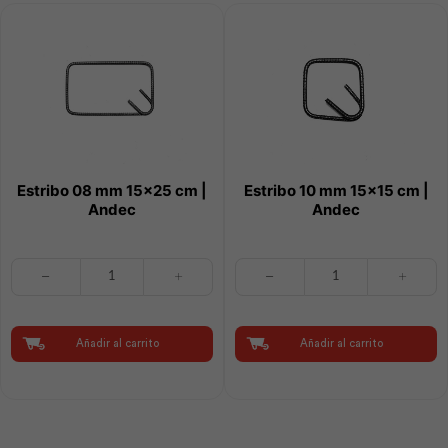
Estribo 08 mm 15×25 cm |
Estribo 10 mm 15×15 cm |
Andec
Andec
Estribo
Estribo
08
10
mm
mm
15x25
15x15
cm
cm
Añadir al carrito
Añadir al carrito
|
|
Andec
Andec
cantidad
cantidad