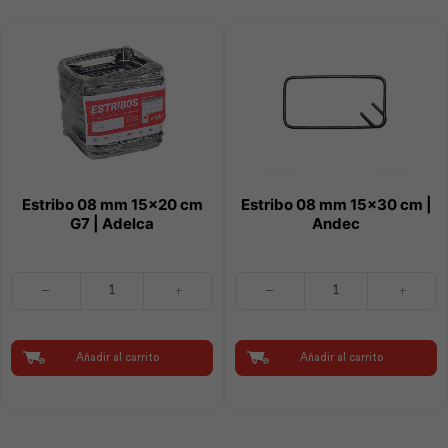
Estribo 08 mm 15×20 cm
Estribo 08 mm 15×30 cm |
G7 | Adelca
Andec
Estribo
Estribo
08
08
mm
mm
15x20
15x30
cm
cm
Añadir al carrito
Añadir al carrito
G7
|
|
Andec
Adelca
cantidad
cantidad