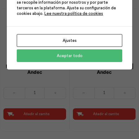
se recopile información por nosotros y por parte
terceros en la plataforma. Ajuste su configuración de
cookies abajo.
Lee nuestra política de cookies
Ajustes
Aceptar todo
Estribo 10 mm 15×20 cm |
Estribo 08 mm 15×20 cm |
Andec
Andec
Estribo
Estribo
10
08
mm
mm
15x20
15x20
cm
cm
Añadir al carrito
Añadir al carrito
|
|
Andec
Andec
cantidad
cantidad