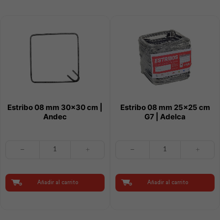
Estribo 08 mm 30×30 cm |
Estribo 08 mm 25×25 cm
Andec
G7 | Adelca
Estribo
Estribo
08
08
mm
mm
30x30
25x25
cm
cm
Añadir al carrito
Añadir al carrito
|
G7
Andec
|
cantidad
Adelca
cantidad