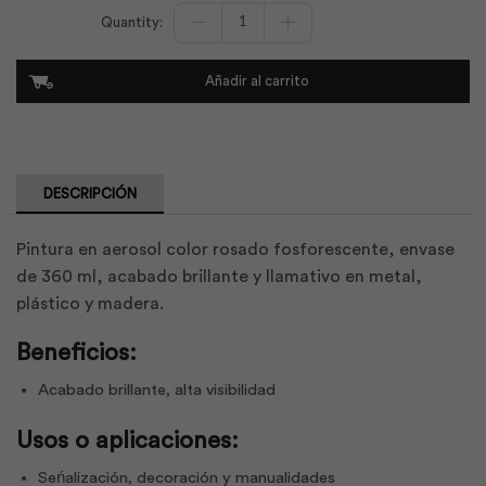
Pintura
Spray
Rosado
Fosforescente
Añadir al carrito
/1002
|
Rainbow
cantidad
DESCRIPCIÓN
Pintura en aerosol color rosado fosforescente, envase
de 360 ml, acabado brillante y llamativo en metal,
plástico y madera.
Beneficios:
Acabado brillante, alta visibilidad
Usos o aplicaciones:
Seńalización, decoración y manualidades