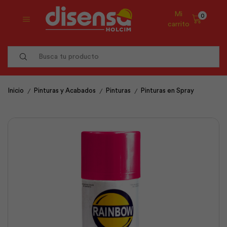
Mi
0
carrito
Search
input
/
/
/
Inicio
Pinturas y Acabados
Pinturas
Pinturas en Spray