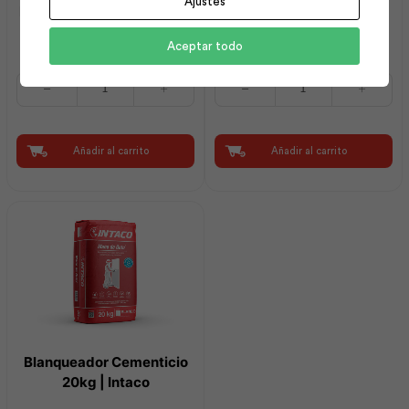
Ajustes
Intervinil Látex Mate Base
Espátula 1 1/2″ Mango
Pastel 5 gl | Pintuco
Plástico | Best Value
Aceptar todo
Intervinil
Espátula
Látex
1
Mate
1/2"
Base
Mango
Pastel
Plástico
Añadir al carrito
Añadir al carrito
5
|
gl
Best
|
Value
Pintuco
cantidad
cantidad
Blanqueador Cementicio
20kg | Intaco