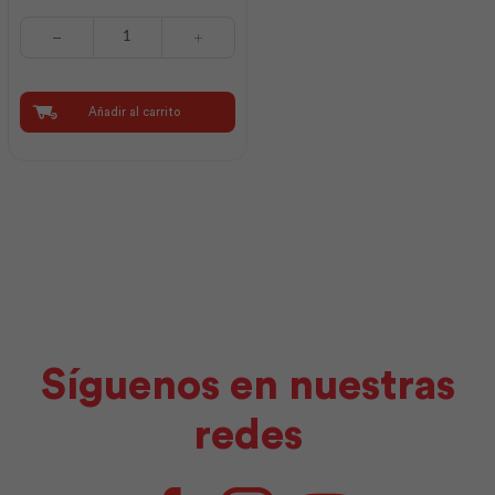
Blanqueador
Cementicio
20kg
|
Intaco
Añadir al carrito
cantidad
Síguenos en nuestras
redes