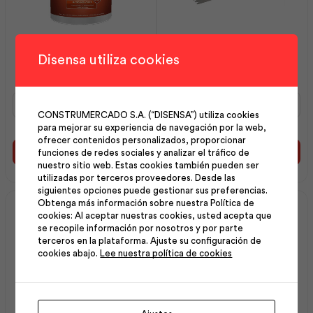
Intervinil Látex Mate
Llana 280×120 Dentada
Disensa utiliza cookies
Marfil 5 gl | Pintuco
6x6x6 | Workpro
Intervinil
Llana
Látex
280x120
CONSTRUMERCADO S.A. (“DISENSA”) utiliza cookies
Mate
Dentada
para mejorar su experiencia de navegación por la web,
Marfil
6x6x6
ofrecer contenidos personalizados, proporcionar
5
|
funciones de redes sociales y analizar el tráfico de
Añadir al carrito
Añadir al carrito
gl
Workpro
nuestro sitio web. Estas cookies también pueden ser
|
cantidad
utilizadas por terceros proveedores. Desde las
siguientes opciones puede gestionar sus preferencias.
Pintuco
Obtenga más información sobre nuestra Política de
cantidad
cookies: Al aceptar nuestras cookies, usted acepta que
se recopile información por nosotros y por parte
terceros en la plataforma. Ajuste su configuración de
cookies abajo.
Lee nuestra política de cookies