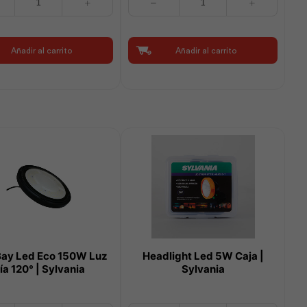
Bay
Led
GC015
Añadir al carrito
Añadir al carrito
150W
Luz
Día
90
Syl
|
Sylvania
cantidad
Bay Led Eco 150W Luz
Headlight Led 5W Caja |
ía 120° | Sylvania
Sylvania