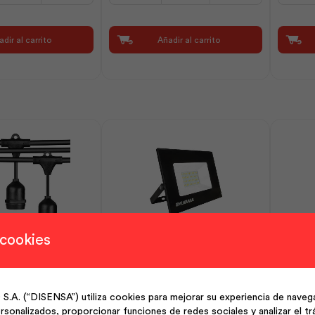
High
12x1.5W
Power
LuzCalP
dir al carrito
Añadir al carrito
Led
|
100W
Sylvania
Luz
cantidad
Día
|
Sylvania
cantidad
 cookies
.3m 10 Boquillas |
Jeta Slim High Power Led
Tubo 
Evlite
150W Luz Día | Sylvania
(“DISENSA”) utiliza cookies para mejorar su experiencia de navega
Jeta
Tubo
sonalizados, proporcionar funciones de redes sociales y analizar el trá