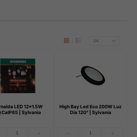
Products
per
page
rnalda LED 12×1.5W
High Bay Led Eco 200W Luz
zCalP65 | Sylvania
Día 120° | Sylvania
a
High
Bay