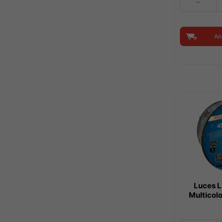
Led
High
Power
Aña
|
Sylvania
cantidad
Luces L
Multicolo