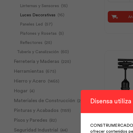
Linternas y Sensores
(15)
High
Power
Luces Decorativas
(16)
Aña
Led
Paneles Led
(57)
200W
Luz
Plafones y Rosetas
(5)
Día
Reflectores
(25)
|
Sylvania
Tubería y Canalización
(60)
cantidad
Ferretería y Maderas
(225)
Herramientas
(675)
Hierro y Acero
(1465)
Hogar
(4)
Disensa utiliza
Materiales de Construcción
(268)
Guirnalda 7
Pinturas y Acabados
(1159)
Pisos y Paredes
(82)
CONSTRUMERCADO S.A. 
Guirnalda
Seguridad Industrial
(44)
ofrecer contenidos per