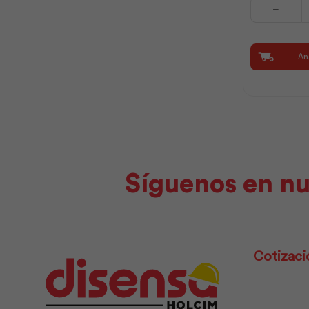
Luces
LED
de
Navidad
Aña
Multicolor
450
|
Sylvania
cantidad
Síguenos en nu
Cotizaci