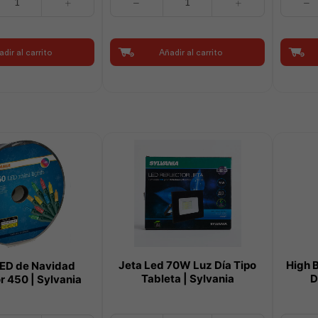
Led
Led
Tortuga
Ovalada
Redonda
12W
dir al carrito
Añadir al carrito
12W
Luz
Luz
Día
Día
|
|
Sylvania
Sylvania
cantidad
cantidad
Jeta Led 70W Luz Día Tipo
High 
ED de Navidad
Tableta | Sylvania
D
r 450 | Sylvania