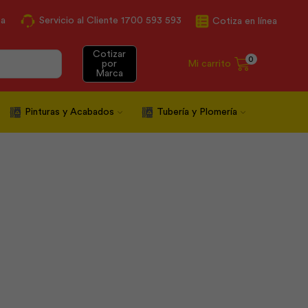
ca
Servicio al Cliente 1700 593 593
Cotiza en línea
Cotizar
0
Mi carrito
por
Marca
Pinturas y Acabados
Tubería y Plomería