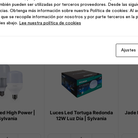
Slim
RectoL
mbién pueden ser utilizadas por terceros proveedores. Desde las sigu
High
9W
cias. Obtenga más información sobre nuestra Política de cookies: Al a
Power
|
que se recopile información por nosotros y por parte terceros en la p
dir al carrito
Añadir al carrito
Led
Evlite
ies abajo.
Lee nuestra política de cookies
150W
cantidad
Luz
Día
|
Ajustes
Sylvania
cantidad
d High Power |
Luces Led Tortuga Redonda
Jade 
Sylvania
12W Luz Día | Sylvania
Luces
Jade