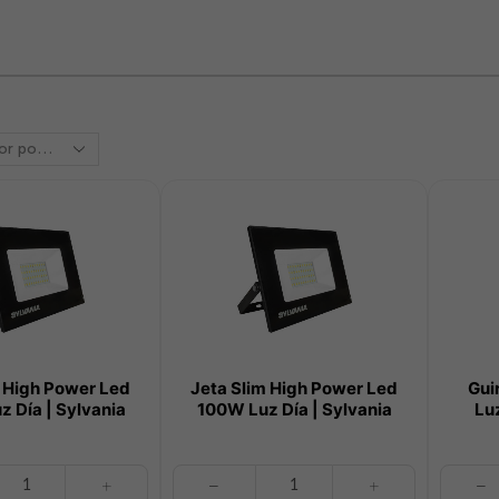
m High Power Led
Jeta Slim High Power Led
Gui
 Día | Sylvania
100W Luz Día | Sylvania
Lu
Jeta
Guirnald
Slim
LED