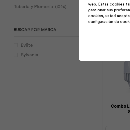
7.3m
web. Estas cookies ta
Tubería y Plomería
(1094)
10
gestionar sus preferen
Boquillas
cookies, usted acepta 
Aña
|
configuración de cook
Evlite
BUSCAR POR MARCA
cantidad
Evlite
Sylvania
Combo Le
Combo