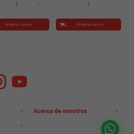
Headlight
Led
5W
Caja
Añadir al carrito
Añadir al carrito
|
Sylvania
cantidad
ok
Instagram
Youtube
Acerca de nosotros