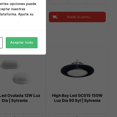
ed
RectoLed
ientes opciones puede
18W
ceptar nuestras
|
lataforma. Ajuste su
Añadir al carrito
Añadir al carrito
Evlite
cantidad
Aceptar todo
Led Ovalada 12W Luz
High Bay Led GC015 150W
Día | Sylvania
Luz Día 90 Syl | Sylvania
High