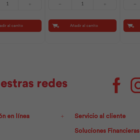
Jeta
High
Led
Bay
70W
Led
Luz
Eco
Añadir al carrito
dir al carrito
Día
150W
Tipo
Luz
Tableta
Día
|
120°
Sylvania
|
cantidad
Sylvania
cantidad
estras redes
Facebo
ón en línea
Servicio al cliente
Soluciones Financieras