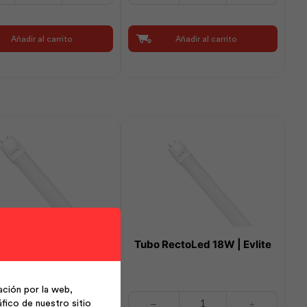
Led
65
Eco
Añadir al carrito
Añadir al carrito
200W
Luz
Día
120°
|
Sylvania
cantidad
RectoLed 9W | Evlite
Tubo RectoLed 18W | Evlite
ción por la web,
Tubo
fico de nuestro sitio