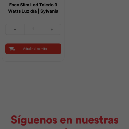
Foco Slim Led Toledo 9
Watts Luz día | Sylvania
Foco
Slim
Led
Toledo
9
Añadir al carrito
Watts
Luz
día
|
Sylvania
cantidad
Síguenos en nuestras