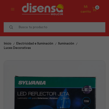
Mi
0
carrito
Search
input
/
/
/
Inicio
Electricidad e Iluminación
Iluminación
Luces Decorativas