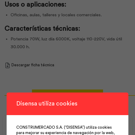
Usos o aplicaciones:
Oficinas, aulas, talleres y locales comerciales.
Características técnicas:
Potencia 70W, luz día 6000K, voltaje 110-220V, vida útil
30.000 h.
Descargar ficha técnica
Productos Relacionados
Disensa utiliza cookies
CONSTRUMERCADO S.A. (“DISENSA”) utiliza cookies
para mejorar su experiencia de navegación por la web,