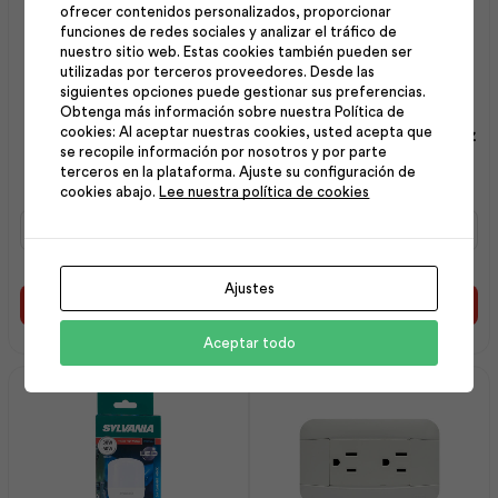
ofrecer contenidos personalizados, proporcionar
funciones de redes sociales y analizar el tráfico de
nuestro sitio web. Estas cookies también pueden ser
utilizadas por terceros proveedores. Desde las
siguientes opciones puede gestionar sus preferencias.
Obtenga más información sobre nuestra Política de
Luminaria Emergencia R1
Interruptor Simple con Luz
cookies: Al aceptar nuestras cookies, usted acepta que
se recopile información por nosotros y por parte
Led | Sylvania
Vive Blanco | Veto
terceros en la plataforma. Ajuste su configuración de
cookies abajo.
Lee nuestra política de cookies
Luminaria
Interruptor
Emergencia
Simple
R1
con
Led
Luz
Ajustes
|
Vive
Añadir al carrito
Añadir al carrito
Sylvania
Blanco
Aceptar todo
cantidad
|
Veto
cantidad