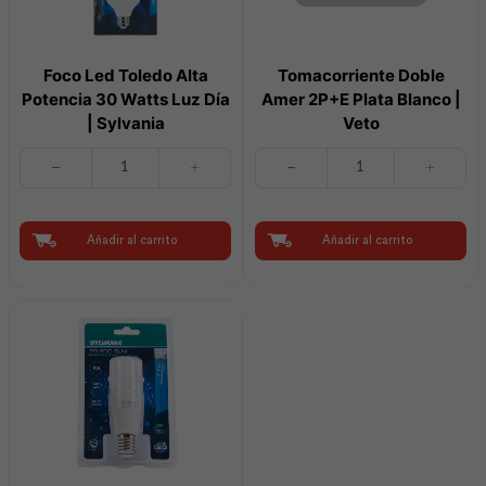
Foco Led Toledo Alta
Tomacorriente Doble
Potencia 30 Watts Luz Día
Amer 2P+E Plata Blanco |
| Sylvania
Veto
Foco
Tomacorriente
Led
Doble
Toledo
Amer
Alta
2P+E
Potencia
Plata
Añadir al carrito
Añadir al carrito
30
Blanco
Watts
|
Luz
Veto
Día
cantidad
|
Sylvania
cantidad