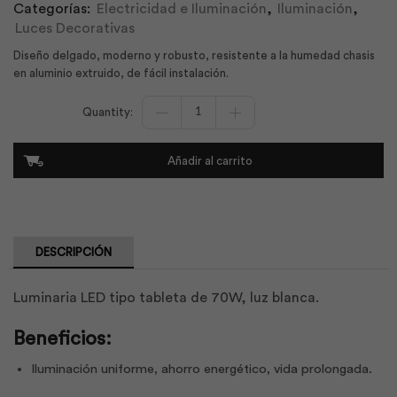
Categorías:
Electricidad e Iluminación
,
Iluminación
,
Luces Decorativas
Diseño delgado, moderno y robusto, resistente a la humedad chasis
en aluminio extruido, de fácil instalación.
Jeta
Led
70W
Luz
Añadir al carrito
Día
Tipo
Tableta
|
Sylvania
cantidad
DESCRIPCIÓN
Luminaria LED tipo tableta de 70W, luz blanca.
Beneficios:
Iluminación uniforme, ahorro energético, vida prolongada.