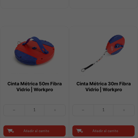
|
Value
Best
cantidad
Value
cantidad
Cinta Métrica 50m Fibra
Cinta Métrica 30m Fibra
Vidrio | Workpro
Vidrio | Workpro
Cinta
Cinta
Métrica
Métrica
50m
30m
Fibra
Fibra
Vidrio
Vidrio
Añadir al carrito
Añadir al carrito
|
|