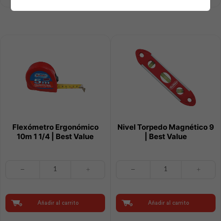
Workpro
cantidad
cantidad
Flexómetro Ergonómico
Nivel Torpedo Magnético 9
10m 1 1/4 | Best Value
| Best Value
Flexómetro
Nivel
Ergonómico
Torpedo
10m
Magnético
1
9
1/4
|
Añadir al carrito
Añadir al carrito
|
Best
Best
Value