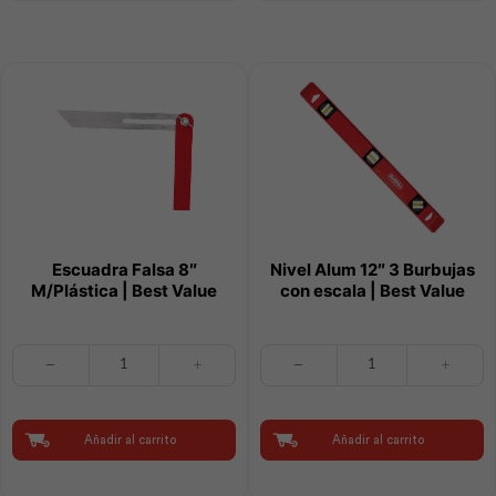
cantidad
Escuadra Falsa 8″
Nivel Alum 12″ 3 Burbujas
M/Plástica | Best Value
con escala | Best Value
Escuadra
Nivel
Falsa
Alum
8"
12"
M/Plástica
3
|
Burbujas
Añadir al carrito
Añadir al carrito
Best
con
Value
escala