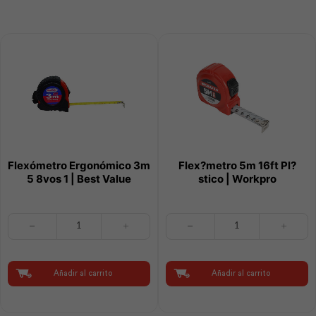
Flexómetro Ergonómico 3m
Flex?metro 5m 16ft Pl?
5 8vos 1 | Best Value
stico | Workpro
Flexómetro
Flex?
Ergonómico
metro
3m
5m
5
16ft
8vos
Pl?
Añadir al carrito
Añadir al carrito
1
stico
|
|
Best
Workpro