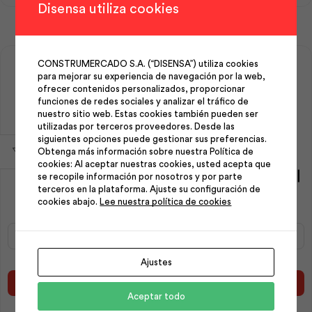
Best
Workpro
Disensa utiliza cookies
Value
cantidad
cantidad
CONSTRUMERCADO S.A. (“DISENSA”) utiliza cookies
para mejorar su experiencia de navegación por la web,
ofrecer contenidos personalizados, proporcionar
funciones de redes sociales y analizar el tráfico de
nuestro sitio web. Estas cookies también pueden ser
utilizadas por terceros proveedores. Desde las
siguientes opciones puede gestionar sus preferencias.
Obtenga más información sobre nuestra Política de
cookies: Al aceptar nuestras cookies, usted acepta que
Nivel de Alumino 24″
Nivel Torpedo Pl?stico 9″ |
se recopile información por nosotros y por parte
Lectura S | Workpro
Workpro
terceros en la plataforma. Ajuste su configuración de
cookies abajo.
Lee nuestra política de cookies
Nivel
Nivel
de
Torpedo
Alumino
Pl?
Ajustes
24"
stico
Lectura
9"
Añadir al carrito
Añadir al carrito
S
|
Aceptar todo
|
Workpro