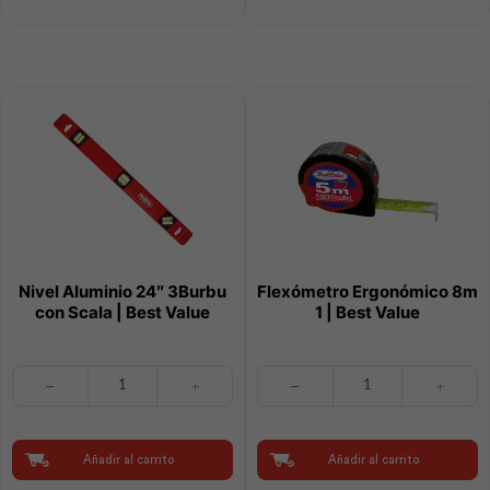
Value
|
cantidad
Best
Value
cantidad
Nivel Aluminio 24″ 3Burbu
Flexómetro Ergonómico 8m
con Scala | Best Value
1 | Best Value
Nivel
Flexómetro
Aluminio
Ergonómico
24"
8m
3Burbu
1
con
|
Añadir al carrito
Añadir al carrito
Scala
Best