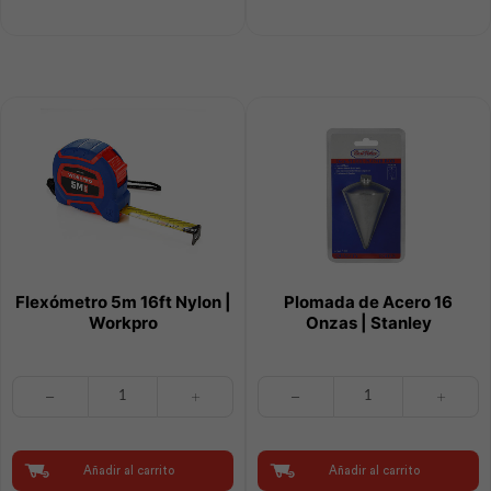
Workpro
Workpro
cantidad
cantidad
Flexómetro 5m 16ft Nylon |
Plomada de Acero 16
Workpro
Onzas | Stanley
Flexómetro
Plomada
5m
de
16ft
Acero
Nylon
16
|
Onzas
Añadir al carrito
Añadir al carrito
Workpro
|