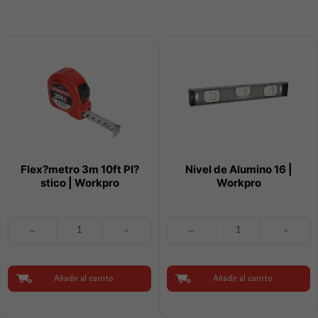
Value
cantidad
cantidad
Flex?metro 3m 10ft Pl?
Nivel de Alumino 16 |
stico | Workpro
Workpro
Flex?
Nivel
metro
de
3m
Alumino
10ft
16
Pl?
|
Añadir al carrito
Añadir al carrito
stico
Workpro
|
cantidad
Workpro