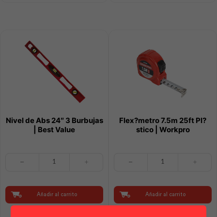
cantidad
|
Best
Value
cantidad
Nivel de Abs 24″ 3 Burbujas
Flex?metro 7.5m 25ft Pl?
| Best Value
stico | Workpro
Nivel
Flex?
de
metro
Abs
7.5m
24"
25ft
3
Pl?
Añadir al carrito
Añadir al carrito
Burbujas
stico
|
|