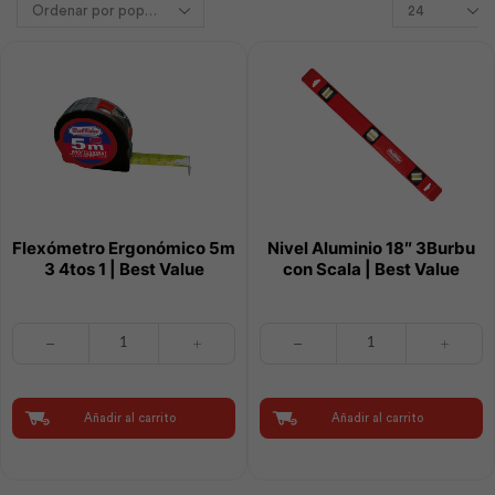
Flexómetro Ergonómico 5m
Nivel Aluminio 18″ 3Burbu
3 4tos 1 | Best Value
con Scala | Best Value
Flexómetro
Nivel
Ergonómico
Aluminio
5m
18"
3
3Burbu
4tos
con
Añadir al carrito
Añadir al carrito
1
Scala
|
|
Best
Best