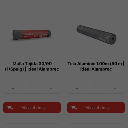
Malla Tejida 30/90
Tela Aluminio 1.00m /50 m |
(1/6pulg) | Ideal Alambrec
Ideal Alambrec
Malla
Tela
Tejida
Aluminio
30/90
1.00m
(1/6pulg)
/50
|
m
Añadir al carrito
Añadir al carrito
Ideal
|
Alambrec
Ideal
cantidad
Alambrec