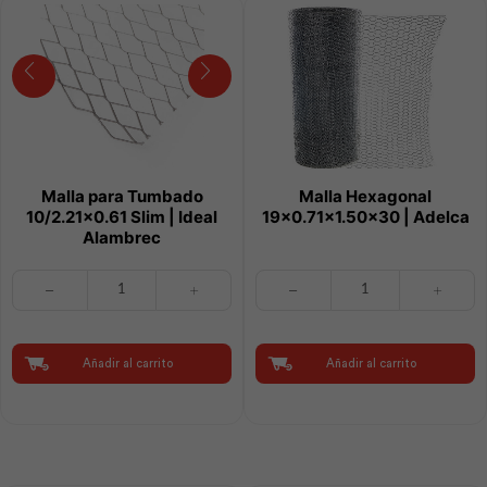
Malla para Tumbado
Malla Hexagonal
10/2.21×0.61 Slim | Ideal
19×0.71×1.50×30 | Adelca
Alambrec
Malla
Malla
para
Hexagonal
Tumbado
19x0.71x1.50x30
10/2.21x0.61
|
Slim
Adelca
Añadir al carrito
Añadir al carrito
|
cantidad
Ideal
Alambrec
cantidad