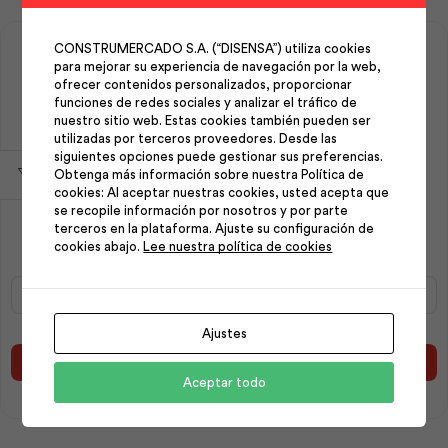
CONSTRUMERCADO S.A. (“DISENSA”) utiliza cookies
para mejorar su experiencia de navegación por la web,
ofrecer contenidos personalizados, proporcionar
funciones de redes sociales y analizar el tráfico de
nuestro sitio web. Estas cookies también pueden ser
utilizadas por terceros proveedores. Desde las
siguientes opciones puede gestionar sus preferencias.
Obtenga más información sobre nuestra Política de
cookies: Al aceptar nuestras cookies, usted acepta que
Malla Hexagonal
Malla Hexagonal
se recopile información por nosotros y por parte
20/30/100 ¾ | Ideal
25/30/150 1 | Ideal
terceros en la plataforma. Ajuste su configuración de
Alambrec
Alambrec
cookies abajo.
Lee nuestra política de cookies
Malla
Malla
Hexagonal
Hexagonal
20/30/100
25/30/150
Ajustes
¾
1
|
|
Añadir al carrito
Añadir al carrito
Ideal
Ideal
Aceptar todo
Alambrec
Alambrec
cantidad
cantidad