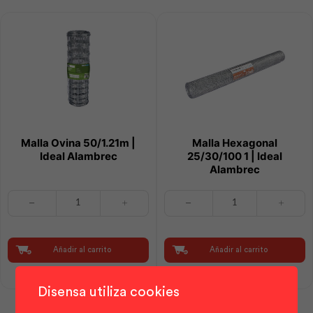
Malla Ovina 50/1.21m |
Malla Hexagonal
Ideal Alambrec
25/30/100 1 | Ideal
Alambrec
Malla
Malla
Ovina
Hexagonal
50/1.21m
25/30/100
|
1
Ideal
|
Añadir al carrito
Añadir al carrito
Alambrec
Ideal
cantidad
Alambrec
cantidad
Disensa utiliza cookies