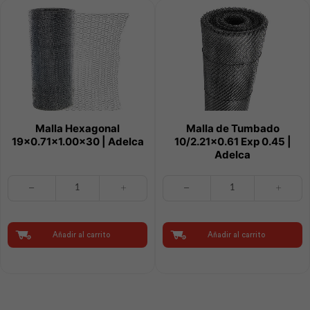
Malla Hexagonal
Malla de Tumbado
19×0.71×1.00×30 | Adelca
10/2.21×0.61 Exp 0.45 |
Adelca
Malla
Malla
Hexagonal
de
19x0.71x1.00x30
Tumbado
|
10/2.21x0.61
Adelca
Exp
Añadir al carrito
Añadir al carrito
cantidad
0.45
|
Adelca
cantidad