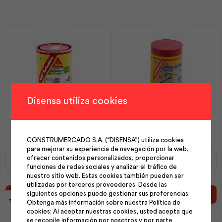
cantidad
Disensa utiliza cookies
Igol Sellamuro 1Kg | Sika
Impersello Brillante 1Kg |
Sika
CONSTRUMERCADO S.A. (“DISENSA”) utiliza cookies
para mejorar su experiencia de navegación por la web,
Igol
Impersello
ofrecer contenidos personalizados, proporcionar
Sellamuro
Brillante
funciones de redes sociales y analizar el tráfico de
1Kg
1Kg
nuestro sitio web. Estas cookies también pueden ser
|
|
utilizadas por terceros proveedores. Desde las
siguientes opciones puede gestionar sus preferencias.
Sika
Sika
Añadir al carrito
Añadir al carrito
Obtenga más información sobre nuestra Política de
cantidad
cantidad
cookies: Al aceptar nuestras cookies, usted acepta que
se recopile información por nosotros y por parte