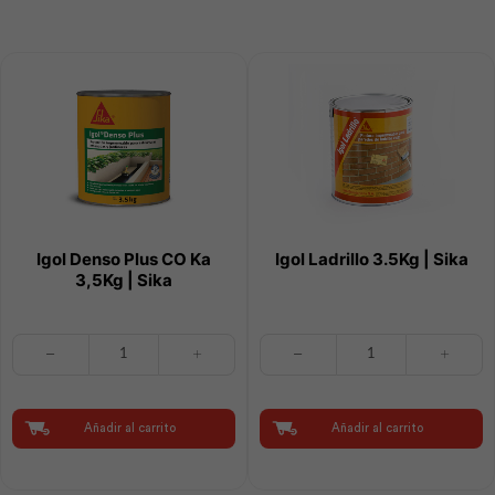
cantidad
Igol Denso Plus CO Ka
Igol Ladrillo 3.5Kg | Sika
3,5Kg | Sika
Igol
Igol
Denso
Ladrillo
Plus
3.5Kg
CO
|
Ka
Sika
Añadir al carrito
Añadir al carrito
3,5Kg
cantidad
|
Sika