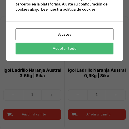
terceros en la plataforma. Ajuste su configuración de
cookies abajo.
Lee nuestra política de cookies
Ajustes
Aceptar todo
Igol Ladrillo Naranja Austral
Igol Ladrillo Naranja Austral
3,5Kg | Sika
0,9Kg | Sika
Igol
Igol
Ladrillo
Ladrillo
Naranja
Naranja
Austral
Austral
3,5Kg
0,9Kg
Añadir al carrito
Añadir al carrito
|
|
Sika
Sika