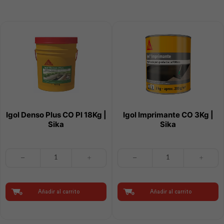
Igol Denso Plus CO Pl 18Kg |
Igol Imprimante CO 3Kg |
Sika
Sika
Igol
Igol
Denso
Imprimante
Plus
CO
CO
3Kg
Pl
|
Añadir al carrito
Añadir al carrito
18Kg
Sika
|
cantidad
Sika