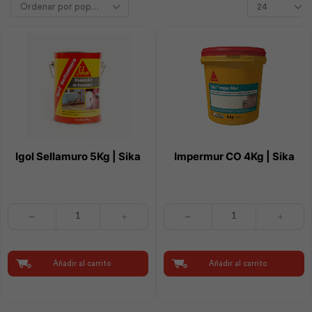
Igol Sellamuro 5Kg | Sika
Impermur CO 4Kg | Sika
Igol
Impermur
Sellamuro
CO
5Kg
4Kg
|
|
Sika
Sika
Añadir al carrito
Añadir al carrito
cantidad
cantidad