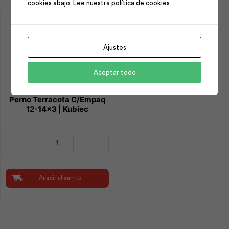
cookies abajo.
Lee nuestra política de cookies
Ajustes
Aceptar todo
Perno Terracota C/Empaq
12-14×3 | Kubiec
Perno
Terracota
C/Empaq
12-
14x3
Añadir al carrito
|
Kubiec
cantidad