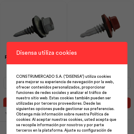
Disensa utiliza cookies
Perno Stitch C/Empaq 1/4-
Perno Stitch Terracota
14×7/8 | Kubiec
C/Empaq 14-14×7/8 |
Kubiec
CONSTRUMERCADO S.A. (“DISENSA”) utiliza cookies
Perno
Perno
para mejorar su experiencia de navegación por la web,
Stitch
Stitch
ofrecer contenidos personalizados, proporcionar
C/Empaq
Terracota
funciones de redes sociales y analizar el tráfico de
1/4-
C/Empaq
nuestro sitio web. Estas cookies también pueden ser
14x7/8
14-
Añadir al carrito
Añadir al carrito
utilizadas por terceros proveedores. Desde las
|
14x7/8
siguientes opciones puede gestionar sus preferencias.
Kubiec
|
Obtenga más información sobre nuestra Política de
cantidad
Kubiec
cookies: Al aceptar nuestras cookies, usted acepta que
se recopile información por nosotros y por parte
cantidad
terceros en la plataforma. Ajuste su configuración de