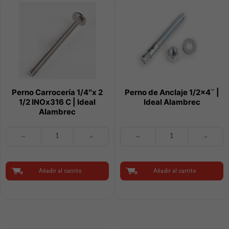
Perno Carrocería 1/4″x 2
Perno de Anclaje 1/2×4¨ |
1/2 INOx316 C | Ideal
Ideal Alambrec
Alambrec
Perno
Perno
Carrocería
de
1/4"x
Anclaje
2
1/2x4¨
1/2
|
Añadir al carrito
Añadir al carrito
INOx316
Ideal
C
Alambrec
|
cantidad
Ideal
Alambrec
cantidad