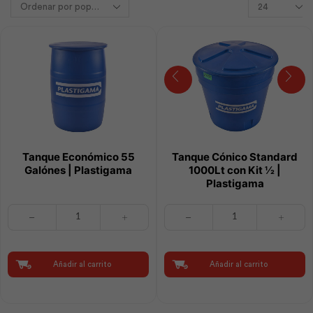
Tanque Económico 55
Tanque Cónico Standard
Galónes | Plastigama
1000Lt con Kit ½ |
Plastigama
Tanque
Tanque
Económico
Cónico
55
Standard
Galónes
1000Lt
|
con
Añadir al carrito
Añadir al carrito
Plastigama
Kit
cantidad
½
|