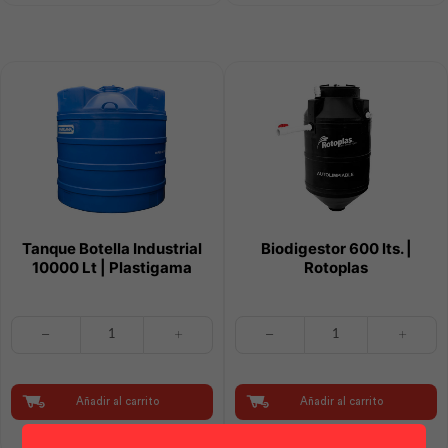
cantidad
Tanque Botella Industrial
Biodigestor 600 lts. |
10000 Lt | Plastigama
Rotoplas
Tanque
Biodigestor
Botella
600
Industrial
lts.
10000
|
Lt
Rotoplas
Añadir al carrito
Añadir al carrito
|
cantidad
Plastigama