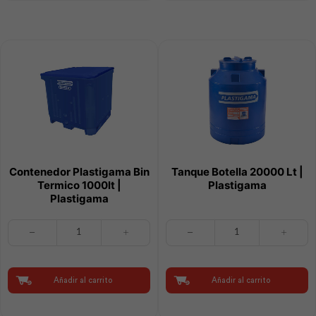
Plastigama
cantidad
Contenedor Plastigama Bin
Tanque Botella 20000 Lt |
Termico 1000lt |
Plastigama
Plastigama
Contenedor
Tanque
Plastigama
Botella
Bin
20000
Termico
Lt
1000lt
|
Añadir al carrito
Añadir al carrito
|
Plastigama
Plastigama
cantidad