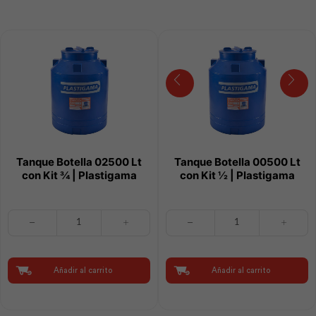
Plastigama
cantidad
Tanque Botella 02500 Lt
Tanque Botella 00500 Lt
con Kit ¾ | Plastigama
con Kit ½ | Plastigama
Tanque
Tanque
Botella
Botella
02500
00500
Lt
Lt
con
con
Añadir al carrito
Añadir al carrito
Kit
Kit
¾
½
|
|