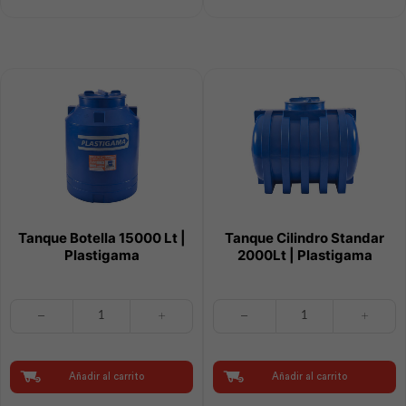
|
Plastigama
cantidad
Tanque Botella 15000 Lt |
Tanque Cilindro Standar
Plastigama
2000Lt | Plastigama
Tanque
Tanque
Botella
Cilindro
15000
Standar
Lt
2000Lt
|
|
Añadir al carrito
Añadir al carrito
Plastigama
Plastigama