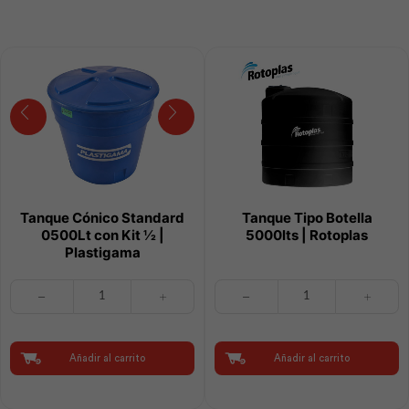
Plastigama
Plastigama
cantidad
cantidad
Tanque Cónico Standard
Tanque Tipo Botella
0500Lt con Kit ½ |
5000lts | Rotoplas
Plastigama
Tanque
Tanque
Cónico
Tipo
Standard
Botella
0500Lt
5000lts
con
|
Añadir al carrito
Añadir al carrito
Kit
Rotoplas
½
cantidad
|