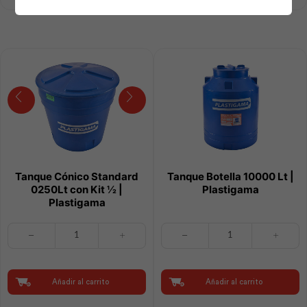
|
Plastigama
cantidad
Tanque Cónico Standard
Tanque Botella 10000 Lt |
0250Lt con Kit ½ |
Plastigama
Plastigama
Tanque
Tanque
Cónico
Botella
Standard
10000
0250Lt
Lt
con
|
Añadir al carrito
Añadir al carrito
Kit
Plastigama
½
cantidad