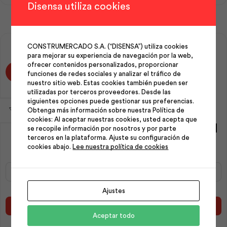
cantidad
Disensa utiliza cookies
CONSTRUMERCADO S.A. (“DISENSA”) utiliza cookies
para mejorar su experiencia de navegación por la web,
ofrecer contenidos personalizados, proporcionar
funciones de redes sociales y analizar el tráfico de
nuestro sitio web. Estas cookies también pueden ser
utilizadas por terceros proveedores. Desde las
siguientes opciones puede gestionar sus preferencias.
Obtenga más información sobre nuestra Política de
cookies: Al aceptar nuestras cookies, usted acepta que
Tanque Botella 00250 Lt
Tanque Botella 05000 Lt |
se recopile información por nosotros y por parte
con Kit ½ | Plastigama
Plastigama
terceros en la plataforma. Ajuste su configuración de
cookies abajo.
Lee nuestra política de cookies
Tanque
Tanque
Botella
Botella
00250
05000
Ajustes
Lt
Lt
con
|
Añadir al carrito
Añadir al carrito
Kit
Plastigama
Aceptar todo
½
cantidad