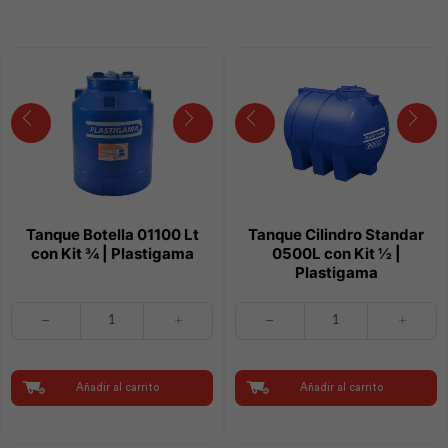
Plastigama
Plastigama
cantidad
cantidad
Tanque Botella 01100 Lt
Tanque Cilindro Standar
con Kit ¾ | Plastigama
0500L con Kit ½ |
Plastigama
Tanque
Tanque
Botella
Cilindro
01100
Standar
Lt
0500L
con
con
Añadir al carrito
Añadir al carrito
Kit
Kit
¾
½
|
|