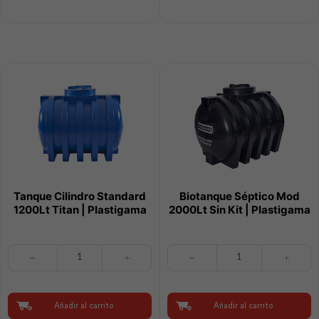
Plastigama
Plastigama
cantidad
cantidad
Tanque Cilindro Standard
Biotanque Séptico Mod
1200Lt Titan | Plastigama
2000Lt Sin Kit | Plastigama
Tanque
Biotanque
Cilindro
Séptico
Standard
Mod
1200Lt
2000Lt
Titan
Sin
Añadir al carrito
Añadir al carrito
|
Kit