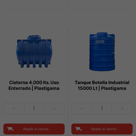
cantidad
cantidad
Cisterna 4.000 lts. Uso
Tanque Botella Industrial
Enterrado | Plastigama
15000 Lt | Plastigama
Cisterna
Tanque
4.000
Botella
lts.
Industrial
Uso
15000
Enterrado
Lt
Añadir al carrito
Añadir al carrito
|
|