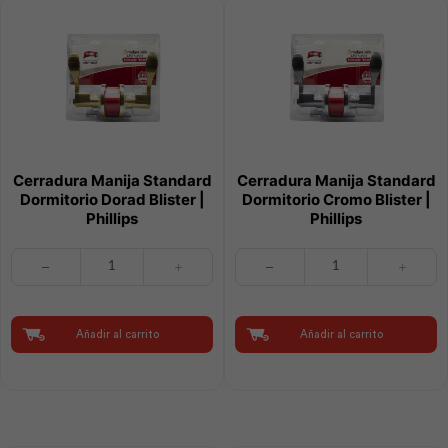
Cerradura Manija Standard
Cerradura Manija Standard
Dormitorio Dorad Blister |
Dormitorio Cromo Blister |
Phillips
Phillips
Cerradura
Cerradura
Manija
Manija
Standard
Standard
Dormitorio
Dormitorio
Dorad
Cromo
Añadir al carrito
Añadir al carrito
Blister
Blister
|
|
Phillips
Phillips
cantidad
cantidad