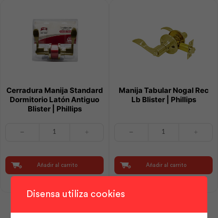
Cerradura Manija Standard
Manija Tabular Nogal Rec
Dormitorio Latón Antiguo
Lb Blister | Phillips
Blister | Phillips
Cerradura
Manija
Manija
Tabular
Standard
Nogal
Dormitorio
Rec
Latón
Lb
Añadir al carrito
Añadir al carrito
Antiguo
Blister
Blister
|
|
Phillips
Disensa utiliza cookies
Phillips
cantidad
cantidad