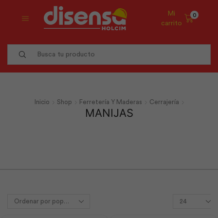
Mi
0
carrito
Search
input
Inicio
Shop
Ferretería Y Maderas
Cerrajería
MANIJAS