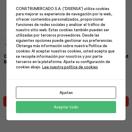
CONSTRUMERCADO S.A. (“DISENSA”) utiliza cookies
para mejorar su experiencia de navegación por la web,
ofrecer contenidos personalizados, proporcionar
funciones de redes sociales y analizar el tráfico de
nuestro sitio web. Estas cookies también pueden ser
utilizadas por terceros proveedores. Desde las
siguientes opciones puede gestionar sus preferencias.
Obtenga más información sobre nuestra Política de
cookies: Al aceptar nuestras cookies, usted acepta que
Cerradura Manija Standard
Cerradura Manija Standard
se recopile información por nosotros y por parte
Baño Dorad Blister | Phillips
Baño Lat Antig Blister |
terceros en la plataforma. Ajuste su configuración de
Phillips
cookies abajo.
Lee nuestra política de cookies
Cerradura
Cerradura
Manija
Manija
Standard
Standard
Ajustes
Baño
Baño
Dorad
Lat
Añadir al carrito
Añadir al carrito
Blister
Antig
Aceptar todo
|
Blister
Phillips
|
cantidad
Phillips
cantidad