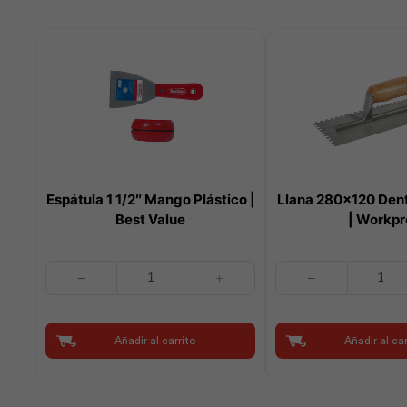
Espátula 1 1/2″ Mango Plástico |
Llana 280×120 De
Best Value
| Workpr
Espátula
Llana
1
280x120
1/2"
Dentada
Mango
6x6x6
Añadir al carrito
Añadir al car
Plástico
|
|
Workpro
Best
cantidad
Value