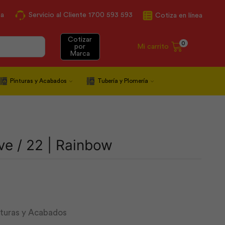
ca
Servicio al Cliente 1700 593 593
Cotiza en línea
Cotizar
0
Mi carrito
por
Marca
Pinturas y Acabados
Tubería y Plomería
ve / 22 | Rainbow
nturas y Acabados