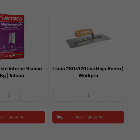
te Interior Blanco
Llana 280×120 lisa Hoja Acero |
Kg | Intaco
Workpro
Llana
280x120
lisa
Hoja
adir al carrito
Añadir al carrito
Acero
|
Workpro
cantidad