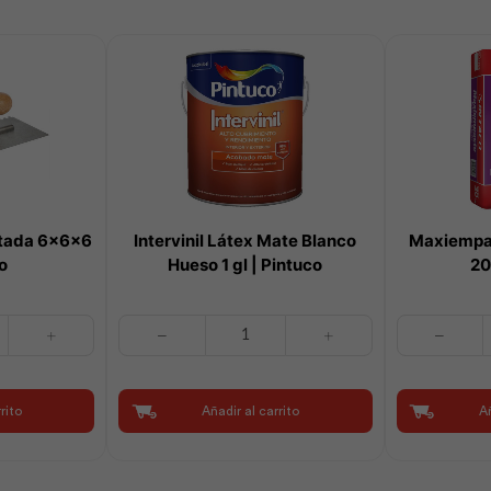
ntada 6x6x6
Intervinil Látex Mate Blanco
Maxiempas
o
Hueso 1 gl | Pintuco
20
Intervinil
Maxiempaste
Látex
Interior
Mate
Blanco
Blanco
20Kg
rito
Añadir al carrito
Añ
Hueso
|
1
Intaco
gl
cantidad
|