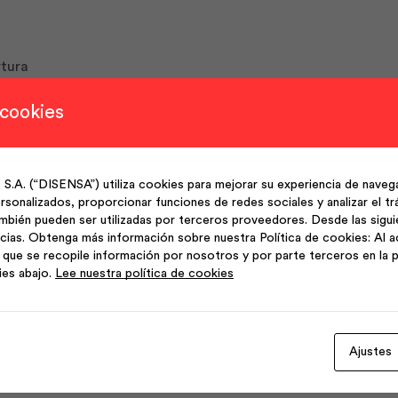
rtura
 cookies
co
(“DISENSA”) utiliza cookies para mejorar su experiencia de navega
sonalizados, proporcionar funciones de redes sociales y analizar el trá
 a rayaduras y decoloración
mbién pueden ser utilizadas por terceros proveedores. Desde las sigu
cias. Obtenga más información sobre nuestra Política de cookies: Al a
que se recopile información por nosotros y por parte terceros en la p
ies abajo.
Lee nuestra política de cookies
Ajustes
Productos Relacionados