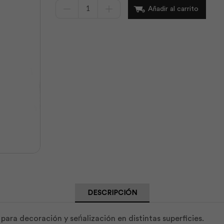
Pintura
Añadir al carrito
en
Spray
Gris
suave
/
22
|
Rainbow
cantidad
DESCRIPCIÓN
para decoración y seńalización en distintas superficies.