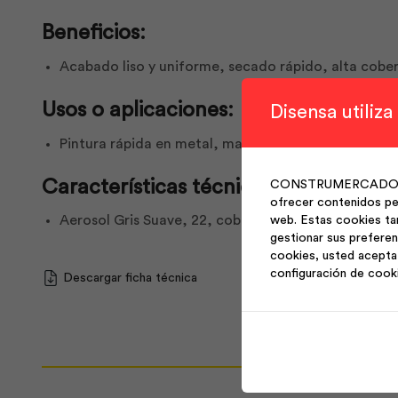
Beneficios:
Acabado liso y uniforme, secado rápido, alta cobe
Usos o aplicaciones:
Disensa utiliza
Pintura rápida en metal, madera, cerámica y plásti
Características técnicas:
CONSTRUMERCADO S.A. 
ofrecer contenidos per
Aerosol Gris Suave, 22, cobertura 360°, resistente
web. Estas cookies ta
gestionar sus preferen
cookies, usted acepta 
configuración de cook
Descargar ficha técnica