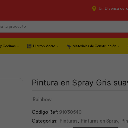
Un Disensa cer
Search
input
 y Cocinas
Hierro y Acero
Materiales de Construcción
Pintura en Spray Gris sua
Rainbow
Código Ref:
91030540
Categorías:
Pinturas
,
Pinturas en Spray
,
Pi