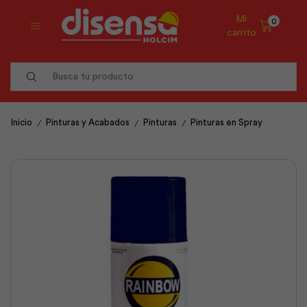
Mi
0
carrito
Search
input
/
/
/
Inicio
Pinturas y Acabados
Pinturas
Pinturas en Spray