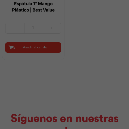
Espátula 1″ Mango
Plástico | Best Value
Espátula
1"
Mango
Plástico
|
Añadir al carrito
Best
Value
cantidad
Síguenos en nuestras