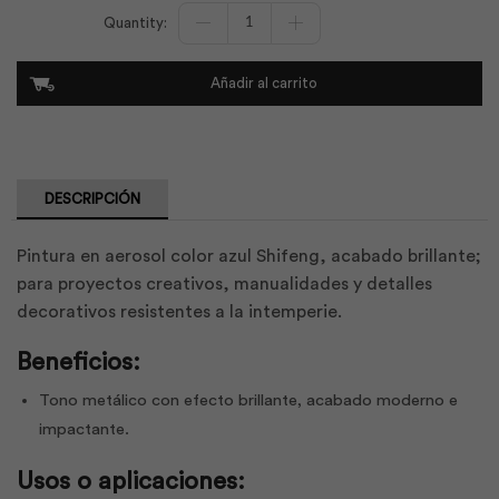
Pintura
en
Spray
Azul
Añadir al carrito
Shifeng
/
219
|
Rainbow
cantidad
DESCRIPCIÓN
Pintura en aerosol color azul Shifeng, acabado brillante;
para proyectos creativos, manualidades y detalles
decorativos resistentes a la intemperie.
Beneficios:
Tono metálico con efecto brillante, acabado moderno e
impactante.
Usos o aplicaciones: