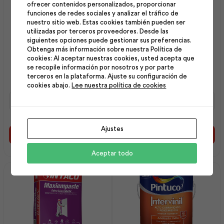
ofrecer contenidos personalizados, proporcionar
funciones de redes sociales y analizar el tráfico de
nuestro sitio web. Estas cookies también pueden ser
utilizadas por terceros proveedores. Desde las
siguientes opciones puede gestionar sus preferencias.
Obtenga más información sobre nuestra Política de
Intervinil Látex Mate
Intervinil Látex Mate
cookies: Al aceptar nuestras cookies, usted acepta que
se recopile información por nosotros y por parte
Marfil 5 gl | Pintuco
Blanco Hueso 5 gl |
terceros en la plataforma. Ajuste su configuración de
Pintuco
cookies abajo.
Lee nuestra política de cookies
Intervinil
Intervinil
Látex
Látex
Mate
Mate
Marfil
Blanco
Ajustes
5
Hueso
Añadir al carrito
Añadir al carrito
gl
5
|
gl
Aceptar todo
Pintuco
|
cantidad
Pintuco
cantidad