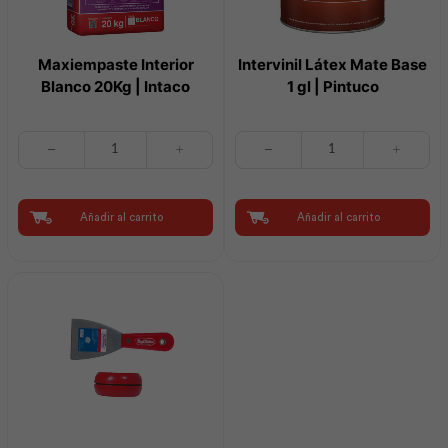
Maxiempaste Interior
Intervinil Látex Mate Base
Blanco 20Kg | Intaco
1 gl | Pintuco
Maxiempaste
Intervinil
Interior
Látex
Blanco
Mate
20Kg
Base
|
1
Añadir al carrito
Añadir al carrito
Intaco
gl
cantidad
|
Pintuco
cantidad