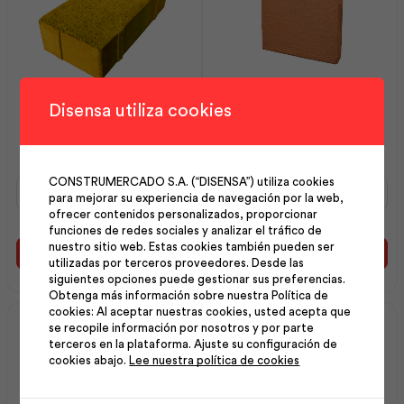
Disensa utiliza cookies
Adoquín Rústico con
Adoquín Corrugado con
Separador 06x10x21
Sep Prensado 04x33x33
Amber | Dolmen
Rojo | Dolmen
CONSTRUMERCADO S.A. (“DISENSA”) utiliza cookies
Adoquín
Adoquín
para mejorar su experiencia de navegación por la web,
Rústico
Corrugado
ofrecer contenidos personalizados, proporcionar
con
con
funciones de redes sociales y analizar el tráfico de
Separador
Sep
nuestro sitio web. Estas cookies también pueden ser
06x10x21
Prensado
Añadir al carrito
Añadir al carrito
utilizadas por terceros proveedores. Desde las
Amber
04x33x33
siguientes opciones puede gestionar sus preferencias.
|
Rojo
Obtenga más información sobre nuestra Política de
Dolmen
|
cookies: Al aceptar nuestras cookies, usted acepta que
cantidad
Dolmen
se recopile información por nosotros y por parte
cantidad
terceros en la plataforma. Ajuste su configuración de
cookies abajo.
Lee nuestra política de cookies