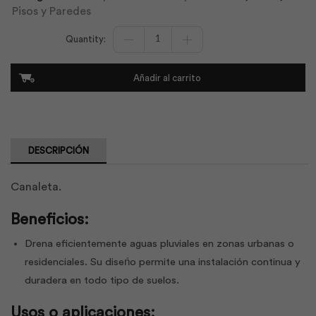
Pisos y Paredes
Canaleta
30x30x8cm
|
Hormipisos
Añadir al carrito
cantidad
DESCRIPCIÓN
Canaleta.
Beneficios:
Drena eficientemente aguas pluviales en zonas urbanas o
residenciales. Su diseńo permite una instalación continua y
duradera en todo tipo de suelos.
Usos o aplicaciones: