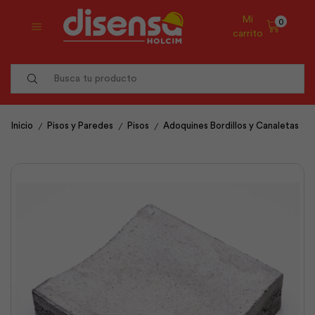
Mi
0
carrito
Search
input
/
/
/
Inicio
Pisos y Paredes
Pisos
Adoquines Bordillos y Canaletas