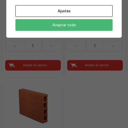
Ajustes
Porcelanato Hg Florian
Semimacizo Liso Rústico
Aceptar todo
Grafito 60×120 cm |
10x07x30 Amber |
Dakotta
Dolmen
Porcelanato
Semimacizo
Hg
Liso
Florian
Rústico
Grafito
10x07x30
60x120
Amber
Añadir al carrito
Añadir al carrito
cm
|
|
Dolmen
Dakotta
cantidad
cantidad