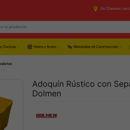
Un Disensa cer
Search
input
 y Cocinas
Hierro y Acero
Materiales de Construcción
naletas
Adoquín Rústico con Sep
Dolmen