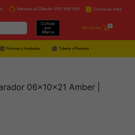
ca
Servicio al Cliente 1700 593 593
Cotiza en línea
Cotizar
0
Mi carrito
por
Marca
Pinturas y Acabados
Tubería y Plomería
arador 06x10x21 Amber |