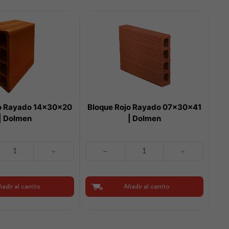
jo Rayado 14x30x20
Bloque Rojo Rayado 07x30x41
| Dolmen
| Dolmen
Bloque
Rojo
Rayado
07x30x41
adir al carrito
Añadir al carrito
|
Dolmen
cantidad