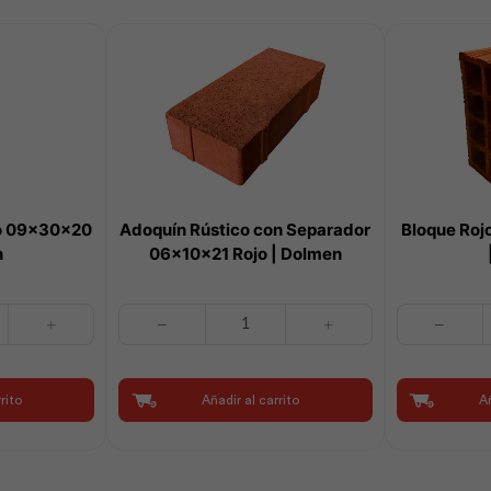
do 09x30x20
Adoquín Rústico con Separador
Bloque Ro
n
06x10x21 Rojo | Dolmen
Adoquín
Bloque
Rústico
Rojo
con
Rayado
Separador
14x30x20
rito
Añadir al carrito
Añ
06x10x21
|
Rojo
Dolmen
|
cantidad
Dolmen