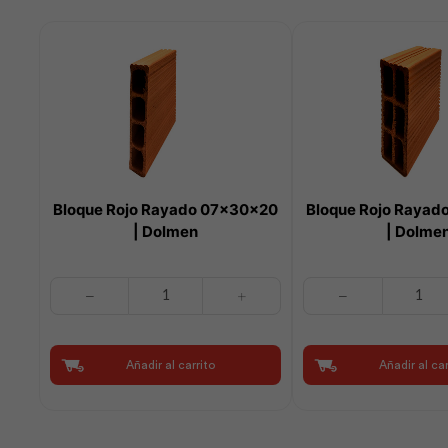
Bloque Rojo Rayado 07x30x20
Bloque Rojo Raya
| Dolmen
| Dolme
Bloque
Bloque
Rojo
Rojo
Rayado
Rayado
07x30x20
09x30x20
Añadir al carrito
Añadir al car
|
|
Dolmen
Dolmen
cantidad
cantidad