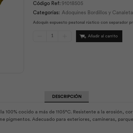
Código Ref:
91018505
Categorías:
Adoquines Bordillos y Canaleta
Adoquín expuesto peatonal rústico con separador p
Adoquín
Añadir al carrito
Rústico
con
Separador
06x10x21
Amber
|
Dolmen
cantidad
DESCRIPCIÓN
a 100% cocido a más de 1105°C. Resistente a la erosión, corr
ne pigmentos. Adecuado para exteriores, camineras, parques, 