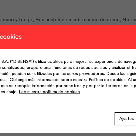
uímico y fuego, Fácil instalación sobre cama de arena, No re
 cookies
ustrias, Tráfico vehicular liviano.
(“DISENSA”) utiliza cookies para mejorar su experiencia de navega
sonalizados, proporcionar funciones de redes sociales y analizar el trá
edidas: 06x10x21, 47u por m2.
mbién pueden ser utilizadas por terceros proveedores. Desde las sigu
cias. Obtenga más información sobre nuestra Política de cookies: Al a
que se recopile información por nosotros y por parte terceros en la p
ies abajo.
Lee nuestra política de cookies
Ajustes
Productos Relacionados