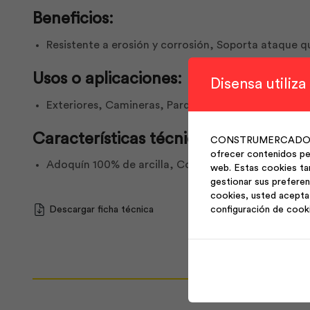
Beneficios:
Resistente a erosión y corrosión, Soporta ataque q
Usos o aplicaciones:
Disensa utiliza
Exteriores, Camineras, Parques, Aceras, Garajes, Ind
Características técnicas:
CONSTRUMERCADO S.A. 
ofrecer contenidos per
Adoquín 100% de arcilla, Cocido a más de 1105ş, M
web. Estas cookies ta
gestionar sus preferen
cookies, usted acepta 
configuración de cook
Descargar ficha técnica