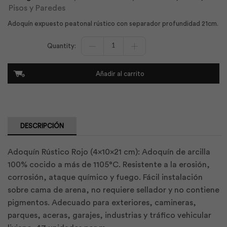
Pisos y Paredes
Adoquín expuesto peatonal rústico con separador profundidad 21cm.
Adoquín
Rústico
con
Separador
Añadir al carrito
04x10x21
Rojo
|
Dolmen
cantidad
DESCRIPCIÓN
Adoquín Rústico Rojo (4x10x21 cm): Adoquín de arcilla
100% cocido a más de 1105°C. Resistente a la erosión,
corrosión, ataque químico y fuego. Fácil instalación
sobre cama de arena, no requiere sellador y no contiene
pigmentos. Adecuado para exteriores, camineras,
parques, aceras, garajes, industrias y tráfico vehicular