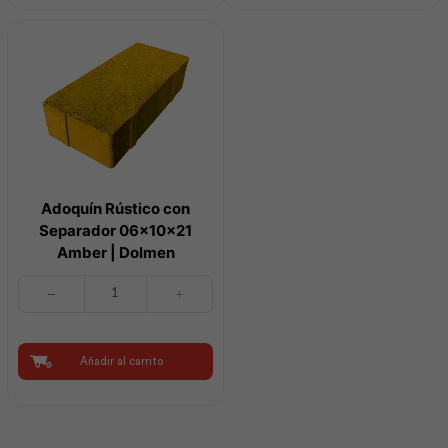
cantidad
cantidad
Adoquín Rústico con
Separador 06x10x21
Amber | Dolmen
Adoquín
Rústico
con
Separador
06x10x21
Añadir al carrito
Amber
|
Dolmen
cantidad