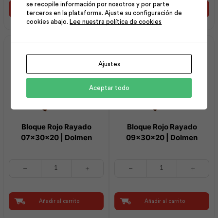
se recopile información por nosotros y por parte
|
|
Añadir al carrito
Añadir al carrito
terceros en la plataforma. Ajuste su configuración de
Dolmen
Dolmen
cookies abajo.
Lee nuestra política de cookies
cantidad
cantidad
Ajustes
Aceptar todo
Bloque Rojo Rayado
Bloque Rojo Rayado
07x30x20 | Dolmen
09x30x20 | Dolmen
Bloque
Bloque
Rojo
Rojo
Rayado
Rayado
07x30x20
09x30x20
|
|
Añadir al carrito
Añadir al carrito
Dolmen
Dolmen