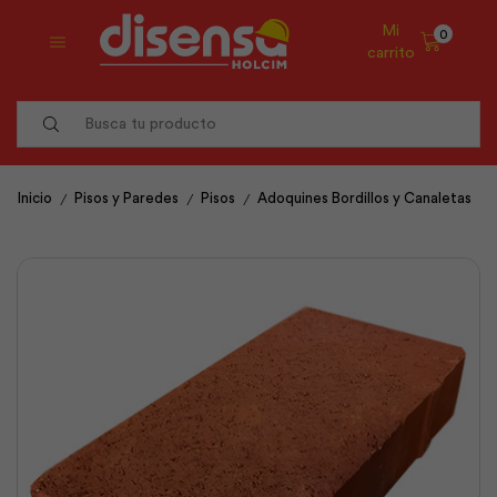
Mi
0
carrito
Search
input
/
/
/
Inicio
Pisos y Paredes
Pisos
Adoquines Bordillos y Canaletas