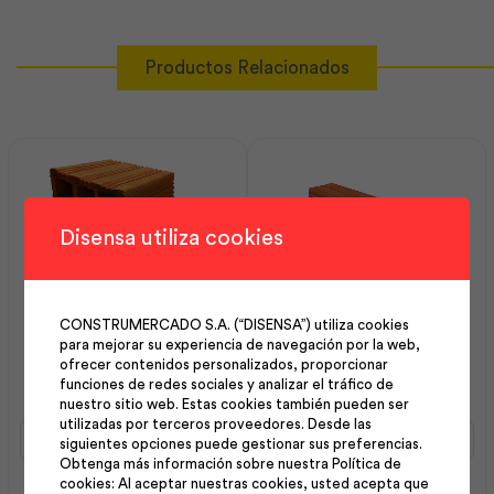
Productos Relacionados
Disensa utiliza cookies
CONSTRUMERCADO S.A. (“DISENSA”) utiliza cookies
Bloque Rojo Rayado
Bloque Rojo Rayado
para mejorar su experiencia de navegación por la web,
ofrecer contenidos personalizados, proporcionar
20x20x20 | Dolmen
10x20x41 | Dolmen
funciones de redes sociales y analizar el tráfico de
nuestro sitio web. Estas cookies también pueden ser
utilizadas por terceros proveedores. Desde las
Bloque
Bloque
siguientes opciones puede gestionar sus preferencias.
Rojo
Rojo
Obtenga más información sobre nuestra Política de
Rayado
Rayado
cookies: Al aceptar nuestras cookies, usted acepta que
20x20x20
10x20x41