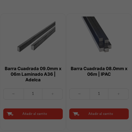
cantidad
Barra Cuadrada 09.0mm x
Barra Cuadrada 08.0mm x
06m Laminado A36 |
06m | IPAC
Adelca
Barra
Barra
Cuadrada
Cuadrada
09.0mm
08.0mm
x
x
06m
06m
Añadir al carrito
Añadir al carrito
Laminado
|
A36
IPAC
|
cantidad