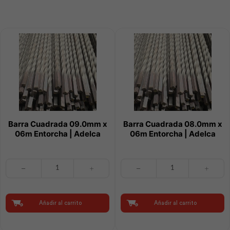
cantidad
Alambrec
cantidad
Barra Cuadrada 09.0mm x
Barra Cuadrada 08.0mm x
06m Entorcha | Adelca
06m Entorcha | Adelca
Barra
Barra
Cuadrada
Cuadrada
09.0mm
08.0mm
x
x
06m
06m
Añadir al carrito
Añadir al carrito
Entorcha
Entorcha
|
|