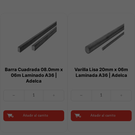
Adelca
Adelca
cantidad
cantidad
Barra Cuadrada 08.0mm x
Varilla Lisa 20mm x 06m
06m Laminado A36 |
Laminada A36 | Adelca
Adelca
Barra
Varilla
Cuadrada
Lisa
08.0mm
20mm
x
x
06m
06m
Añadir al carrito
Añadir al carrito
Laminado
Laminada
A36
A36
|
|