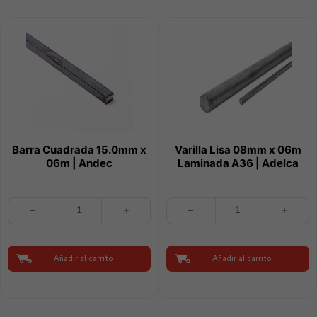
cantidad
Barra Cuadrada 15.0mm x
Varilla Lisa 08mm x 06m
06m | Andec
Laminada A36 | Adelca
Barra
Varilla
Cuadrada
Lisa
15.0mm
08mm
x
x
06m
06m
Añadir al carrito
Añadir al carrito
|
Laminada
Andec
A36
cantidad
|
Adelca