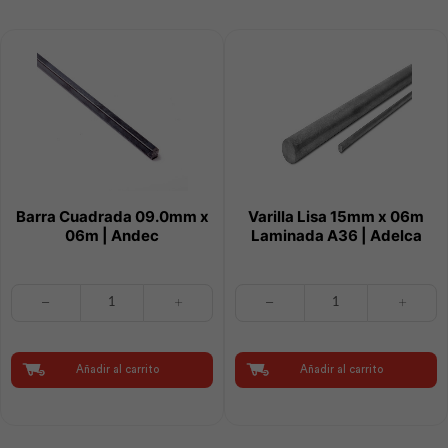
cantidad
Barra Cuadrada 09.0mm x
Varilla Lisa 15mm x 06m
06m | Andec
Laminada A36 | Adelca
Barra
Varilla
Cuadrada
Lisa
09.0mm
15mm
x
x
06m
06m
Añadir al carrito
Añadir al carrito
|
Laminada
Andec
A36
cantidad
|
Adelca