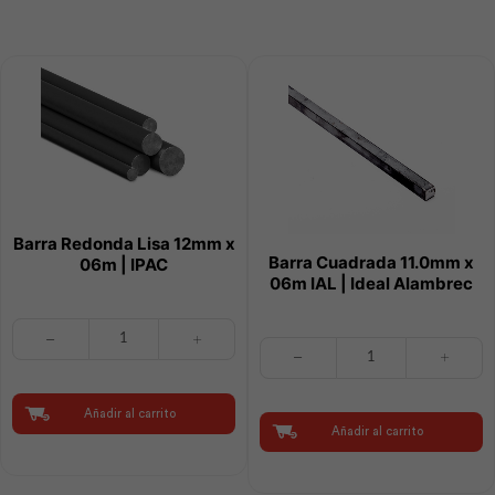
Adelca
cantidad
Barra Redonda Lisa 12mm x
Barra Cuadrada 11.0mm x
06m | IPAC
06m IAL | Ideal Alambrec
Barra
Barra
Redonda
Cuadrada
Lisa
11.0mm
12mm
x
x
Añadir al carrito
06m
06m
Añadir al carrito
IAL
|
|
IPAC
Ideal