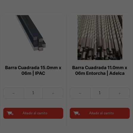
Adelca
cantidad
Barra Cuadrada 15.0mm x
Barra Cuadrada 11.0mm x
06m | IPAC
06m Entorcha | Adelca
Barra
Barra
Cuadrada
Cuadrada
15.0mm
11.0mm
x
x
06m
06m
Añadir al carrito
Añadir al carrito
|
Entorcha
IPAC
|
cantidad
Adelca