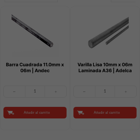
Barra Cuadrada 11.0mm x
Varilla Lisa 10mm x 06m
06m | Andec
Laminada A36 | Adelca
Barra
Varilla
Cuadrada
Lisa
11.0mm
10mm
x
x
06m
06m
Añadir al carrito
Añadir al carrito
|
Laminada
Andec
A36
cantidad
|
Adelca