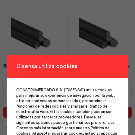
Adelca
Adelca
cantidad
cantidad
Barra Redonda Lisa 10mm x
Barra Cuadrada 10.0mm x
Disensa utiliza cookies
06m | IPAC
06m 3/8 | IPAC
Barra
Barra
CONSTRUMERCADO S.A. (“DISENSA”) utiliza cookies
Redonda
Cuadrada
para mejorar su experiencia de navegación por la web,
Lisa
10.0mm
ofrecer contenidos personalizados, proporcionar
10mm
x
funciones de redes sociales y analizar el tráfico de
nuestro sitio web. Estas cookies también pueden ser
x
06m
Añadir al carrito
Añadir al carrito
utilizadas por terceros proveedores. Desde las
06m
3/8
siguientes opciones puede gestionar sus preferencias.
|
|
Obtenga más información sobre nuestra Política de
IPAC
IPAC
cookies: Al aceptar nuestras cookies, usted acepta que
cantidad
cantidad