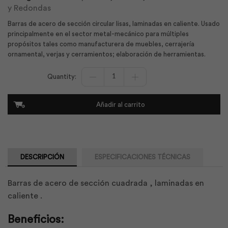
y Redondas
Barras de acero de sección circular lisas, laminadas en caliente. Usado
principalmente en el sector metal-mecánico para múltiples
propósitos tales como manufacturera de muebles, cerrajería
ornamental, verjas y cerramientos; elaboración de herramientas.
Varilla
Lisa
12mm
x
Añadir al carrito
06m
Laminada
A36
|
Adelca
cantidad
DESCRIPCIÓN
ESPECIFICACIONES TÉCNICAS
Barras de acero de sección cuadrada , laminadas en
caliente .
Beneficios: