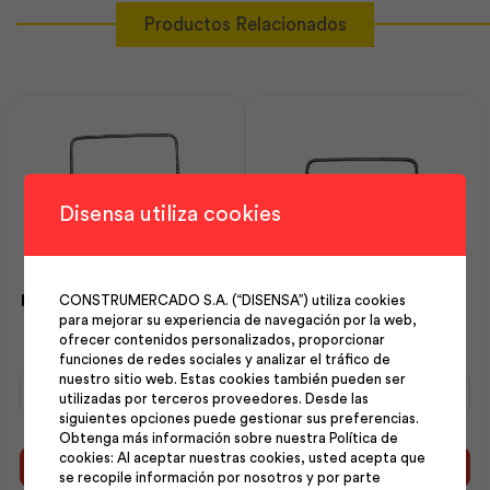
Productos Relacionados
Disensa utiliza cookies
Estribo 08 mm 30×30 cm |
Estribo 08 mm 15×30 cm |
CONSTRUMERCADO S.A. (“DISENSA”) utiliza cookies
para mejorar su experiencia de navegación por la web,
Andec
Andec
ofrecer contenidos personalizados, proporcionar
funciones de redes sociales y analizar el tráfico de
nuestro sitio web. Estas cookies también pueden ser
Estribo
Estribo
utilizadas por terceros proveedores. Desde las
08
08
siguientes opciones puede gestionar sus preferencias.
mm
mm
Obtenga más información sobre nuestra Política de
30x30
15x30
cookies: Al aceptar nuestras cookies, usted acepta que
cm
cm
Añadir al carrito
Añadir al carrito
se recopile información por nosotros y por parte
|
|