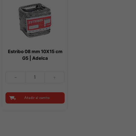
Estribo 08 mm 10X15 cm
G5 | Adelca
Estribo
08
mm
10X15
cm
Añadir al carrito
G5
|
Adelca
cantidad