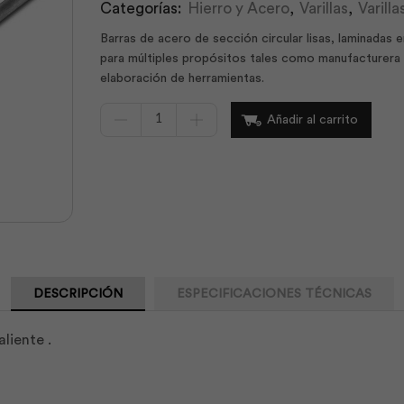
Categorías:
Hierro y Acero
,
Varillas
,
Varill
Barras de acero de sección circular lisas, laminadas
para múltiples propósitos tales como manufacturera d
elaboración de herramientas.
Varilla
Añadir al carrito
Lisa
15mm
x
06m
Laminada
A36
|
Adelca
cantidad
DESCRIPCIÓN
ESPECIFICACIONES TÉCNICAS
liente .