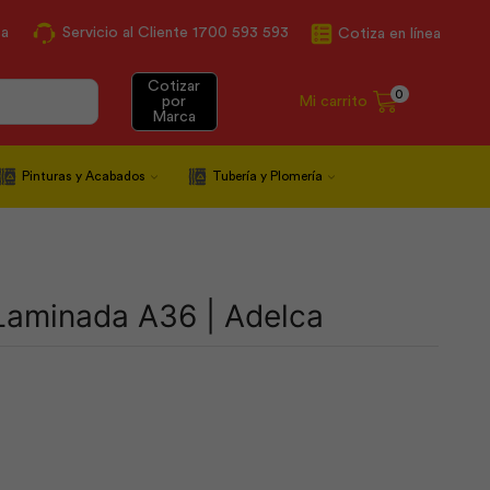
ca
Servicio al Cliente 1700 593 593
Cotiza en línea
Cotizar
0
Mi carrito
por
Marca
Pinturas y Acabados
Tubería y Plomería
 Laminada A36 | Adelca