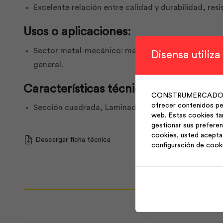
Excelente relación entre calidad y durabilidad, res
Usos o aplicaciones:
Sector metal-mecánico: manufactura de muebles, cer
Disensa utiliza
general.
Características técnicas:
CONSTRUMERCADO S.A. 
ofrecer contenidos per
Sección cuadrada, Laminados en caliente. Normas 
web. Estas cookies ta
gestionar sus preferen
cookies, usted acepta 
Descargar ficha técnica
configuración de cook