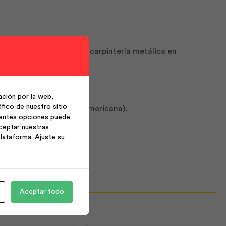
ehiculares, trabajos de carpintería metálica en
ción por la web,
fico de nuestro sitio
atoriana), ASTM A36 (Americana).
ientes opciones puede
ceptar nuestras
lataforma. Ajuste su
Aceptar todo