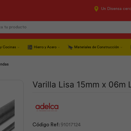
Un Disensa cer
Search
input
 y Cocinas
Hierro y Acero
Materiales de Construcción
ondas
Varilla Lisa 15mm x 06m
Código Ref:
91017124