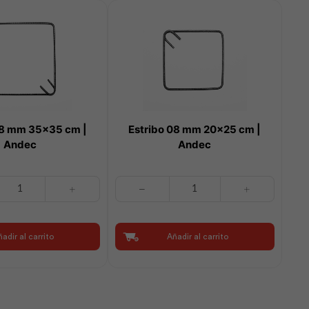
08 mm 35×35 cm |
Estribo 08 mm 20×25 cm |
Andec
Andec
Estribo
08
mm
20x25
adir al carrito
Añadir al carrito
cm
|
Andec
cantidad