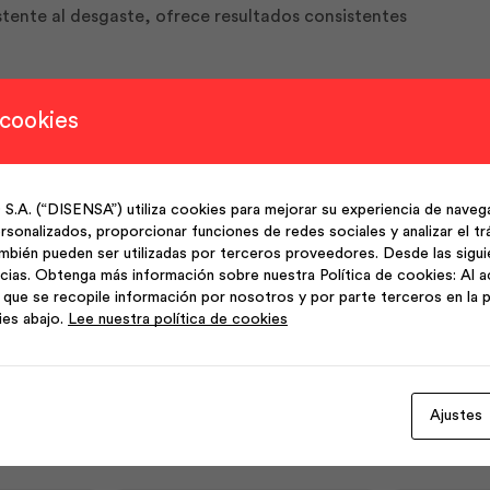
istente al desgaste, ofrece resultados consistentes
rajería ornamental, rejas, puertas, ventanas, carrocerías v
 cookies
(“DISENSA”) utiliza cookies para mejorar su experiencia de navega
sonalizados, proporcionar funciones de redes sociales y analizar el trá
Técnicas: NTE INEN 2215 (Ecuatoriana), NTE INEN 2222 (Ecu
mbién pueden ser utilizadas por terceros proveedores. Desde las sigu
cias. Obtenga más información sobre nuestra Política de cookies: Al a
que se recopile información por nosotros y por parte terceros en la p
ies abajo.
Lee nuestra política de cookies
Ajustes
Productos Relacionados