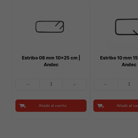
Estribo 08 mm 10×25 cm |
Estribo 10 mm 1
Andec
Andec
Estribo
Estribo
08
10
mm
mm
10x25
15x25
Añadir al carrito
Añadir al car
cm
cm
|
|
Andec
Andec
cantidad
cantidad