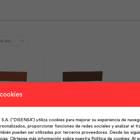
 cookies
 Gres Natural Nor
Fachaleta Gres Rústico Nor
Facha
Terra | Dolmen
7.5×30 Terra | Dolmen
(“DISENSA”) utiliza cookies para mejorar su experiencia de navega
sonalizados, proporcionar funciones de redes sociales y analizar el trá
Fachaleta
Fachale
mbién pueden ser utilizadas por terceros proveedores. Desde las sigu
cias. Obtenga más información sobre nuestra Política de cookies: Al a
Gres
Gres