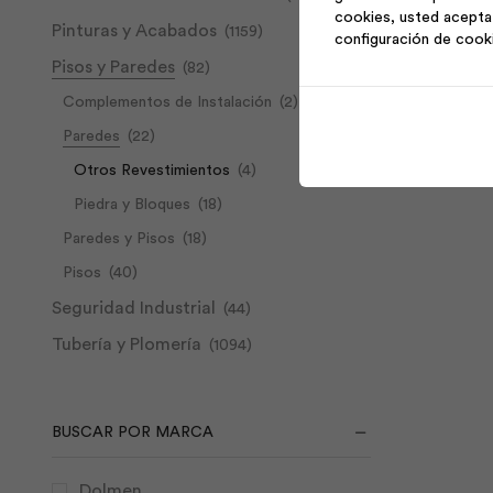
cookies, usted acepta 
Natural
Pinturas y Acabados
(1159)
configuración de cook
Nor
Aña
7.5x30
Pisos y Paredes
(82)
Terra
Complementos de Instalación
(2)
|
Dolmen
Paredes
(22)
cantidad
Otros Revestimientos
(4)
Piedra y Bloques
(18)
Paredes y Pisos
(18)
Pisos
(40)
Seguridad Industrial
(44)
Tubería y Plomería
(1094)
BUSCAR POR MARCA
Dolmen