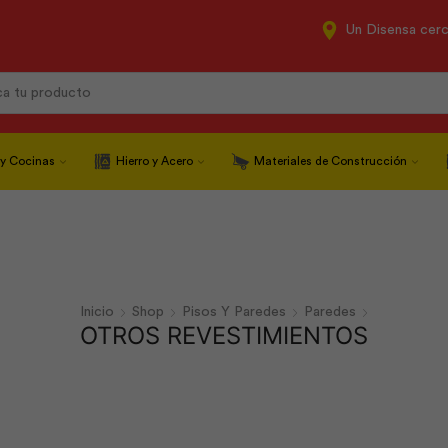
Un Disensa cer
Search
input
 y Cocinas
Hierro y Acero
Materiales de Construcción
Inicio
Shop
Pisos Y Paredes
Paredes
OTROS REVESTIMIENTOS