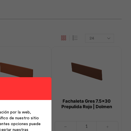
Products
per
page
leta Gres 7.5×30 Rojo
Fachaleta Gres 7.5×30
Natural | Dolmen
Prepulida Rojo | Dolmen
ción por la web,
fico de nuestro sitio
ta
Fachaleta
ientes opciones puede
ceptar nuestras
Gres