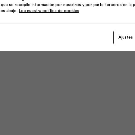
que se recopile información por nosotros y por parte terceros en la p
Rústico
7.5x30
ies abajo.
Lee nuestra política de cookies
Nor
Rojo
dir al carrito
Añadir al carrito
7.5x30
Natural
Terra
|
|
Dolmen
Dolmen
cantidad
Ajustes
cantidad