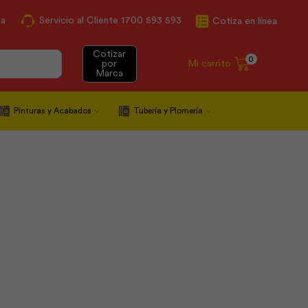
ca
Servicio al Cliente 1700 593 593
Cotiza en línea
Cotizar
0
Mi carrito
por
Marca
Pinturas y Acabados
Tubería y Plomería