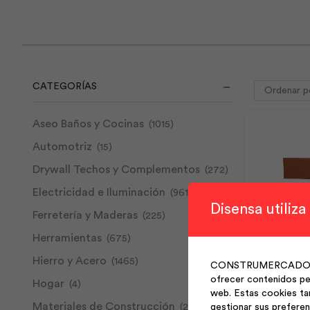
CATEGORÍAS
Aseo Baños y Cocinas
(1015)
Automotriz
(15)
Drywall Techos y Complementos
(272)
Electricidad e Iluminación
(961)
Disensa utiliza
Ferretería y Maderas
(225)
Herramientas
Fachaleta
(675)
7.5×30 
Hierro y Acero
(1465)
CONSTRUMERCADO S.A. 
ofrecer contenidos per
Hogar
(4)
Fachaleta
web. Estas cookies ta
Materiales de Construcción
(268)
gestionar sus preferen
Gres