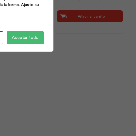
lataforma. Ajuste su
7.5x30
Prepulida
Añadir al carrito
Añadir al carrito
Rojo
|
Dolmen
cantidad
Aceptar todo