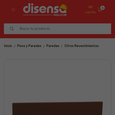
Mi
0
carrito
Search
input
/
/
/
Inicio
Pisos y Paredes
Paredes
Otros Revestimientos