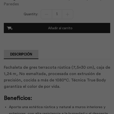
Paredes
Fachaleta
Gres
Rústico
Nor
Añadir al carrito
7.5x30
Terra
|
Dolmen
cantidad
DESCRIPCIÓN
Fachaleta de gres terracota rústica (7,5×30 cm), caja de
1,24 m˛. No esmaltada, procesada con extrusión de
precisión, cocida a más de 1080°C. Técnica True Body
garantiza el color de por vida.
Beneficios:
Aporta una estética rústica y natural a muros interiores y
exteriores, con alta resistencia a la humedad y al desgaste,