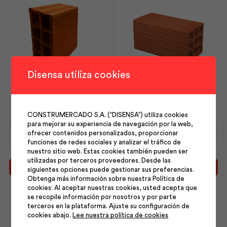
Disensa utiliza cookies
Bloque Rojo Rayado
Bloque Rojo Rayado
14x30x20 | Dolmen
20x20x41 | Dolmen
CONSTRUMERCADO S.A. (“DISENSA”) utiliza cookies
para mejorar su experiencia de navegación por la web,
Bloque
Bloque
ofrecer contenidos personalizados, proporcionar
Rojo
Rojo
funciones de redes sociales y analizar el tráfico de
Rayado
Rayado
nuestro sitio web. Estas cookies también pueden ser
14x30x20
20x20x41
utilizadas por terceros proveedores. Desde las
|
|
Añadir al carrito
Añadir al carrito
siguientes opciones puede gestionar sus preferencias.
Dolmen
Dolmen
Obtenga más información sobre nuestra Política de
cantidad
cantidad
cookies: Al aceptar nuestras cookies, usted acepta que
se recopile información por nosotros y por parte
terceros en la plataforma. Ajuste su configuración de
cookies abajo.
Lee nuestra política de cookies