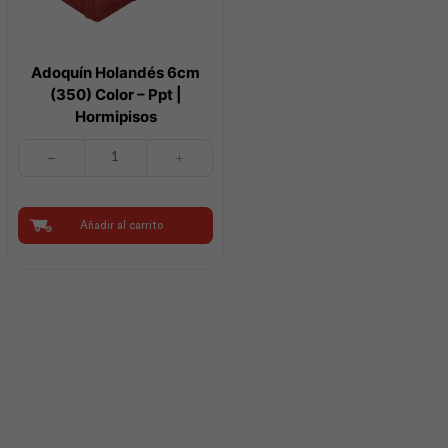
Adoquín Holandés 6cm
(350) Color – Ppt |
Hormipisos
Adoquín
Holandés
6cm
(350)
Color
Añadir al carrito
-
Ppt
|
Hormipisos
cantidad