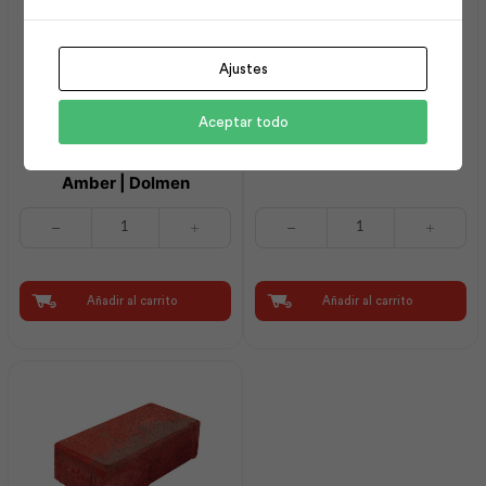
Ajustes
Aceptar todo
Adoquin Rústico con
Bloque Rojo Rayado
Separación 04x10x21
07x30x41 | Dolmen
Amber | Dolmen
Adoquin
Bloque
Rústico
Rojo
con
Rayado
Separación
07x30x41
04x10x21
|
Añadir al carrito
Añadir al carrito
Amber
Dolmen
|
cantidad
Dolmen
cantidad