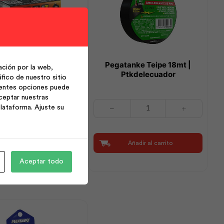
egatanke Acero |
Pegatanke Teipe 18mt |
ción por la web,
Ptkdelecuador
Ptkdelecuador
fico de nuestro sitio
ientes opciones puede
ceptar nuestras
ke
Pegatanke
lataforma. Ajuste su
Teipe
18mt
cuador
|
Añadir al carrito
Añadir al carrito
Ptkdelecuador
cantidad
Aceptar todo