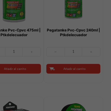
nke Pvc-Cpvc 475ml |
Pegatanke Pvc-Cpvc 240ml |
Ptkdelecuador
Ptkdelecuador
ke
Pegatanke
Pvc-
Cpvc
240ml
Añadir al carrito
Añadir al carrito
|
cuador
Ptkdelecuador
cantidad