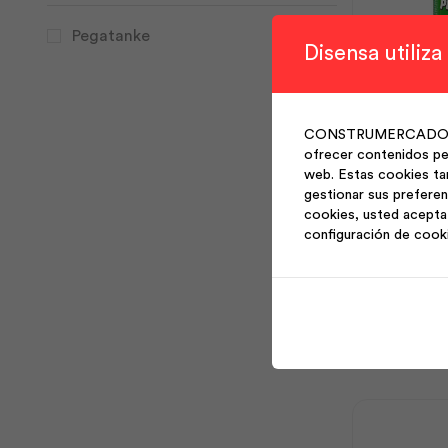
Pegatanke
Disensa utiliza
Pegatanke 
CONSTRUMERCADO S.A. 
Ptk
ofrecer contenidos per
web. Estas cookies ta
gestionar sus preferen
Pegatanke
cookies, usted acepta 
Pvc-
configuración de cook
Cpvc
118ml
Aña
|
Ptkdelecuado
cantidad