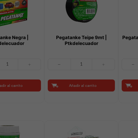
anke Negra |
Pegatanke Teipe 9mt |
Pegata
delecuador
Ptkdelecuador
Pegatanke
Pegatan
Teipe
Pvc-
9mt
Cpvc
r
|
475ml
dir al carrito
Añadir al carrito
Ptkdelecuador
|
cantidad
Ptkdele
cantidad