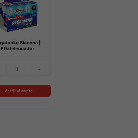
gatanke Blancoa |
Ptkdelecuador
ke
cuador
Añadir al carrito