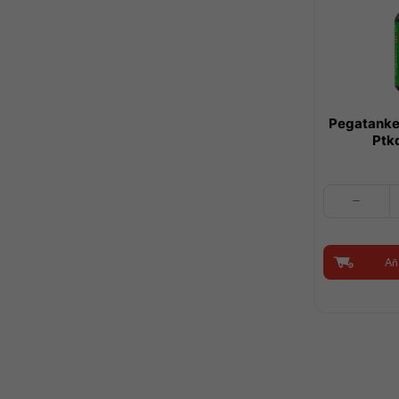
Pegatanke
Ptk
Pegatanke
Pvc-
Cpvc
80ml
Aña
|
Ptkdelecuado
cantidad