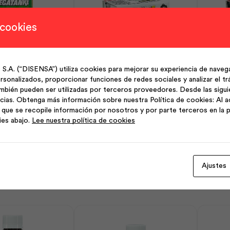
 cookies
Pvc-Cpvc 118ml |
Pegatanke Transparente |
P
(“DISENSA”) utiliza cookies para mejorar su experiencia de navega
delecuador
Ptkdelecuador
sonalizados, proporcionar funciones de redes sociales y analizar el trá
mbién pueden ser utilizadas por terceros proveedores. Desde las sigu
cias. Obtenga más información sobre nuestra Política de cookies: Al a
Pegatanke
Pegatan
que se recopile información por nosotros y por parte terceros en la p
Transparente
Acero
ies abajo.
Lee nuestra política de cookies
|
|
Ptkdelecuador
Ptkdele
dir al carrito
Añadir al carrito
cantidad
cantidad
r
Ajustes