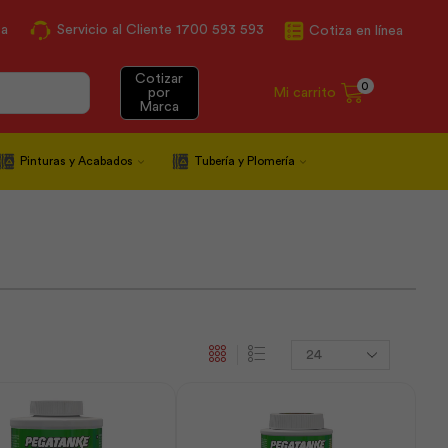
ca
Servicio al Cliente 1700 593 593
Cotiza en línea
Cotizar
0
Mi carrito
por
Marca
Pinturas y Acabados
Tubería y Plomería
Products
per
page