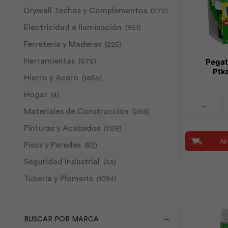
Drywall Techos y Complementos
(272)
Electricidad e Iluminación
(961)
Ferretería y Maderas
(225)
Herramientas
Pegat
(675)
Ptk
Hierro y Acero
(1465)
Hogar
(4)
Pegatanke
Materiales de Construcción
(268)
Negra
|
Pinturas y Acabados
(1159)
Ptkdelecuado
Aña
cantidad
Pisos y Paredes
(82)
Seguridad Industrial
(44)
Tubería y Plomería
(1094)
BUSCAR POR MARCA