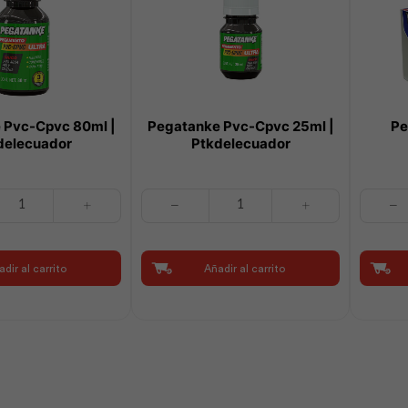
 Pvc-Cpvc 80ml |
Pegatanke Pvc-Cpvc 25ml |
Pe
delecuador
Ptkdelecuador
Pegatanke
Pegatan
Pvc-
Blancoa
Cpvc
|
25ml
Ptkdele
dir al carrito
Añadir al carrito
|
cantidad
r
Ptkdelecuador
cantidad