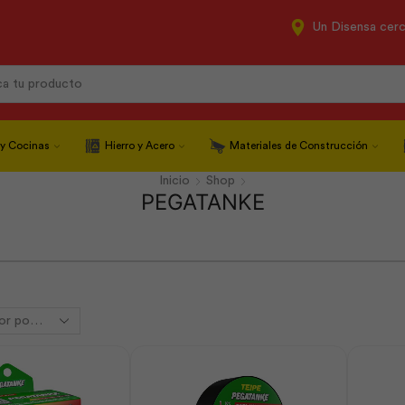
Un Disensa cer
Search
input
 y Cocinas
Hierro y Acero
Materiales de Construcción
Inicio
Shop
PEGATANKE