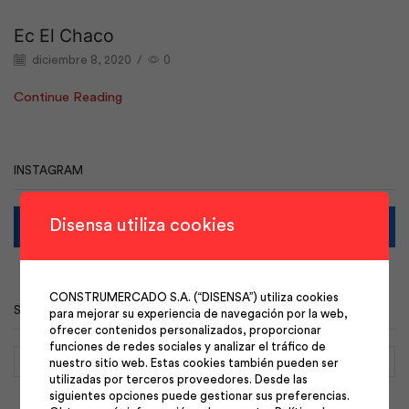
Ec El Chaco
diciembre 8, 2020
/
0
Continue Reading
INSTAGRAM
Disensa utiliza cookies
To use this element select instagram user
CONSTRUMERCADO S.A. (“DISENSA”) utiliza cookies
SEARCH BY POSTS
para mejorar su experiencia de navegación por la web,
ofrecer contenidos personalizados, proporcionar
funciones de redes sociales y analizar el tráfico de
nuestro sitio web. Estas cookies también pueden ser
BUS
utilizadas por terceros proveedores. Desde las
siguientes opciones puede gestionar sus preferencias.