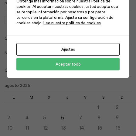
Obtenga más información sobre nuestra Política de
PRODUCT TAGS
cookies: Al aceptar nuestras cookies, usted acepta que
se recopile información por nosotros y por parte
terceros en la plataforma. Ajuste su configuración de
cemento
fuerte
Holcim
rocafuerte
cookies abajo.
Lee nuestra política de cookies
CATEGORIES
Ajustes
No hay categorías
Aceptar todo
CALENDAR
agosto 2026
L
M
X
J
V
S
D
1
2
3
4
5
6
7
8
9
10
11
12
13
14
15
16