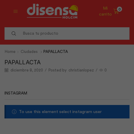
Mi
0
carrito
Search
input
Home
Ciudades
PAPALLACTA
PAPALLACTA
diciembre 8, 2020
/
Posted by
christianlopez
/
0
INSTAGRAM
To use this element select instagram user