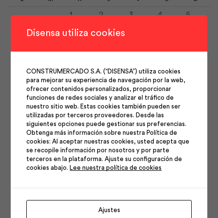
1
2
3
4
5
6
7
8
9
10
11
12
Disensa utiliza cookies
13
14
15
16
17
18
19
20
21
22
23
24
25
26
CONSTRUMERCADO S.A. (“DISENSA”) utiliza cookies
27
28
29
30
31
para mejorar su experiencia de navegación por la web,
ofrecer contenidos personalizados, proporcionar
funciones de redes sociales y analizar el tráfico de
nuestro sitio web. Estas cookies también pueden ser
utilizadas por terceros proveedores. Desde las
siguientes opciones puede gestionar sus preferencias.
Obtenga más información sobre nuestra Política de
cookies: Al aceptar nuestras cookies, usted acepta que
Síguenos en nuestras
se recopile información por nosotros y por parte
terceros en la plataforma. Ajuste su configuración de
cookies abajo.
Lee nuestra política de cookies
redes
Ajustes
Facebook
Instagram
Youtube