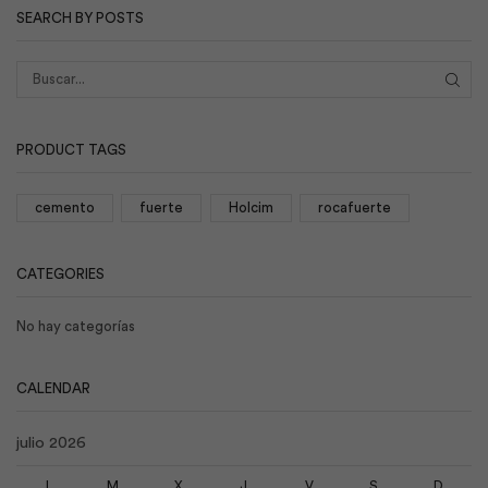
SEARCH BY POSTS
BUS
PRODUCT TAGS
cemento
fuerte
Holcim
rocafuerte
CATEGORIES
No hay categorías
CALENDAR
julio 2026
L
M
X
J
V
S
D