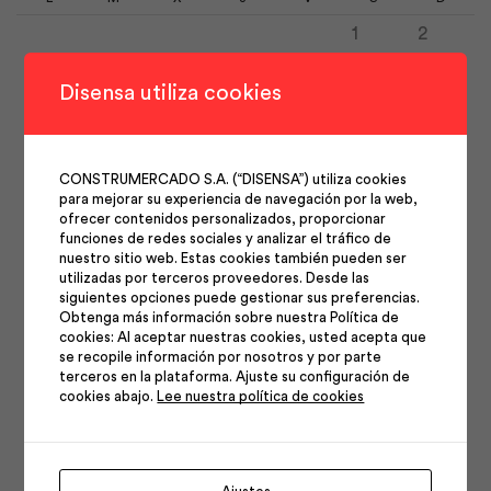
1
2
3
4
5
6
7
8
9
Disensa utiliza cookies
10
11
12
13
14
15
16
17
18
19
20
21
22
23
CONSTRUMERCADO S.A. (“DISENSA”) utiliza cookies
24
25
26
27
28
29
30
para mejorar su experiencia de navegación por la web,
31
ofrecer contenidos personalizados, proporcionar
funciones de redes sociales y analizar el tráfico de
nuestro sitio web. Estas cookies también pueden ser
utilizadas por terceros proveedores. Desde las
siguientes opciones puede gestionar sus preferencias.
Obtenga más información sobre nuestra Política de
cookies: Al aceptar nuestras cookies, usted acepta que
se recopile información por nosotros y por parte
Síguenos en nuestras
terceros en la plataforma. Ajuste su configuración de
cookies abajo.
Lee nuestra política de cookies
redes