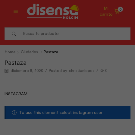
Mi
0
carrito
Search
input
Home
Ciudades
Pastaza
Pastaza
diciembre 8, 2020
/
Posted by
christianlopez
/
0
INSTAGRAM
To use this element select instagram user