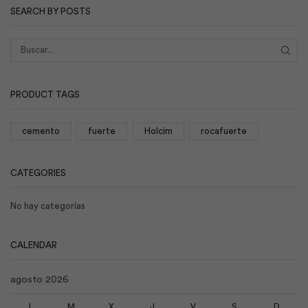
SEARCH BY POSTS
BUS
PRODUCT TAGS
cemento
fuerte
Holcim
rocafuerte
CATEGORIES
No hay categorías
CALENDAR
agosto 2026
L
M
X
J
V
S
D