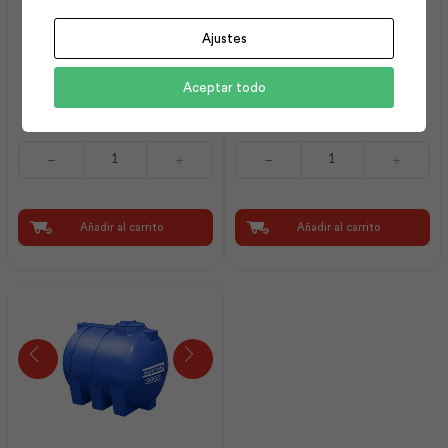
Ajustes
Tanque Botella 02500 Lt
Codo Pp R/R H ½ x 90 |
Aceptar todo
con Kit ¾ | Plastigama
Plastigama
Tanque
Codo
Botella
Pp
02500
R/R
Lt
H
con
½
Añadir al carrito
Añadir al carrito
Kit
x
¾
90
|
|
Plastigama
Plastigama
cantidad
cantidad