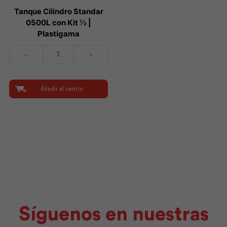
Tanque Cilindro Standar
0500L con Kit ½ |
Plastigama
Tanque
Cilindro
Standar
0500L
con
Añadir al carrito
Kit
½
|
Plastigama
cantidad
Síguenos en nuestras