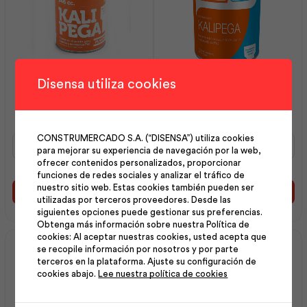
Disensa utiliza cookies
Kalipega 0946 Cc Litro |
Kalipega 3785 Cc Galón |
Plastigama
Plastigama
CONSTRUMERCADO S.A. (“DISENSA”) utiliza cookies
Kalipega
Kalipega
para mejorar su experiencia de navegación por la web,
0946
3785
ofrecer contenidos personalizados, proporcionar
Cc
Cc
funciones de redes sociales y analizar el tráfico de
Litro
Galón
nuestro sitio web. Estas cookies también pueden ser
|
|
Añadir al carrito
Añadir al carrito
utilizadas por terceros proveedores. Desde las
Plastigama
Plastigama
siguientes opciones puede gestionar sus preferencias.
cantidad
cantidad
Obtenga más información sobre nuestra Política de
cookies: Al aceptar nuestras cookies, usted acepta que
se recopile información por nosotros y por parte
terceros en la plataforma. Ajuste su configuración de
cookies abajo.
Lee nuestra política de cookies