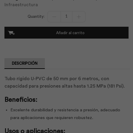
Infraestructura
TUbo
U-
Pvc
Ec
Añadir al carrito
50mm
x
6m
1,25Mpa
181psi
|
DESCRIPCIÓN
Plastigama
cantidad
Tubo rígido U-PVC de 50 mm por 6 metros, con
capacidad para presiones altas hasta 1.25 MPa (181 Psi).
Beneficios:
Excelente durabilidad y resistencia a presión, adecuado
para aplicaciones que requieren robustez.
Usos o aplicaciones: