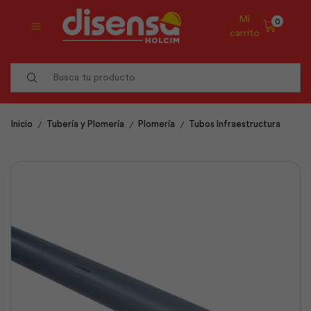
Mi
0
carrito
Search
input
/
/
/
Inicio
Tubería y Plomería
Plomería
Tubos Infraestructura