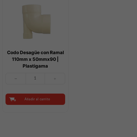
Plastigama
cantidad
Codo Desagüe con Ramal
110mm x 50mmx90 |
Plastigama
Codo
Desagüe
con
Ramal
110mm
Añadir al carrito
x
50mmx90
|
Plastigama
cantidad