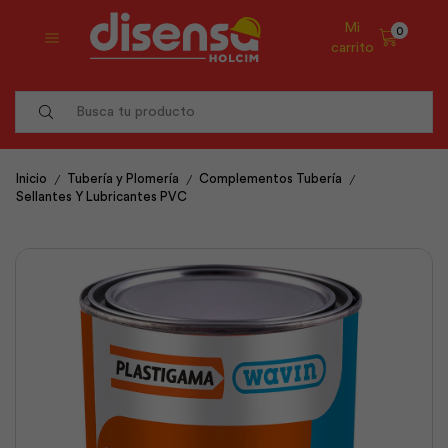
Mi
0
carrito
Search
input
/
/
/
Inicio
Tubería y Plomería
Complementos Tubería
Sellantes Y Lubricantes PVC