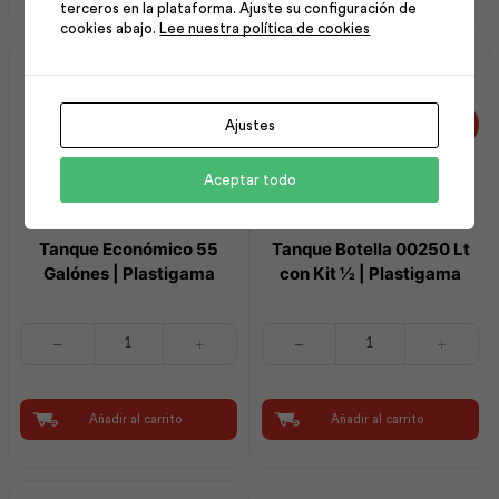
terceros en la plataforma. Ajuste su configuración de
Lav
½
cookies abajo.
Lee nuestra política de cookies
|
|
F.V
Plastigama
cantidad
cantidad
Ajustes
Aceptar todo
Tanque Económico 55
Tanque Botella 00250 Lt
Galónes | Plastigama
con Kit ½ | Plastigama
Tanque
Tanque
Económico
Botella
55
00250
Galónes
Lt
|
con
Añadir al carrito
Añadir al carrito
Plastigama
Kit
cantidad
½
|