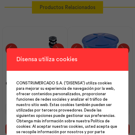
Productos Relacionados
Disensa utiliza cookies
Conjunto Desagüe Rejilla y
Tanque Cónico Standard
CONSTRUMERCADO S.A. (“DISENSA”) utiliza cookies
para mejorar su experiencia de navegación por la web,
Sifón 1Ľ Lav | F.V
0500Lt con Kit ½ |
ofrecer contenidos personalizados, proporcionar
Plastigama
funciones de redes sociales y analizar el tráfico de
nuestro sitio web. Estas cookies también pueden ser
Conjunto
Tanque
utilizadas por terceros proveedores. Desde las
Desagüe
Cónico
siguientes opciones puede gestionar sus preferencias.
Rejilla
Standard
Obtenga más información sobre nuestra Política de
y
0500Lt
cookies: Al aceptar nuestras cookies, usted acepta que
Sifón
con
Añadir al carrito
Añadir al carrito
se recopile información por nosotros y por parte
1Ľ
Kit