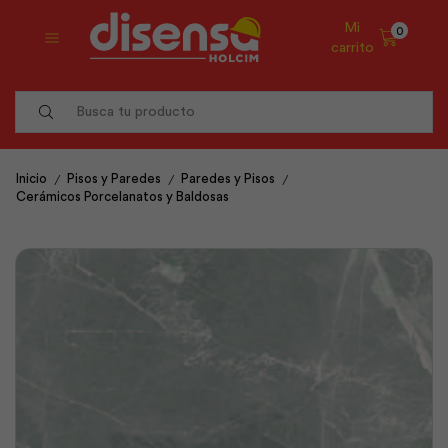
Mi
0
carrito
Search
input
/
/
/
Inicio
Pisos y Paredes
Paredes y Pisos
Cerámicos Porcelanatos y Baldosas