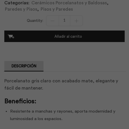
Categorías:
Cerámicos Porcelanatos y Baldosas
,
Paredes y Pisos
,
Pisos y Paredes
Porcelanato
Misty
Grey
60x60
Añadir al carrito
|
Dakotta
cantidad
DESCRIPCIÓN
Porcelanato gris claro con acabado mate, elegante y
fácil de mantener.
Beneficios:
Resistente a manchas y rayones, aporta modernidad y
luminosidad a los espacios.