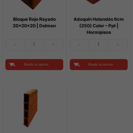
Bloque Rojo Rayado
Adoquín Holandés 6cm
20x20x20 | Dolmen
(350) Color – Ppt |
Hormipisos
Bloque
Adoquín
Rojo
Holandés
Rayado
6cm
20x20x20
(350)
|
Color
Añadir al carrito
Añadir al carrito
Dolmen
-
cantidad
Ppt
|
Hormipisos
cantidad