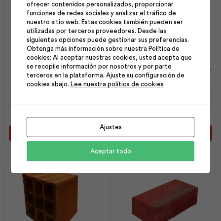
ofrecer contenidos personalizados, proporcionar
funciones de redes sociales y analizar el tráfico de
nuestro sitio web. Estas cookies también pueden ser
utilizadas por terceros proveedores. Desde las
siguientes opciones puede gestionar sus preferencias.
Obtenga más información sobre nuestra Política de
Adoquín Prensado
Adoquín Rústico con
cookies: Al aceptar nuestras cookies, usted acepta que
se recopile información por nosotros y por parte
25x10x21 Rojo liso s/sep |
Separador 06x10x21 Rojo
terceros en la plataforma. Ajuste su configuración de
Dolmen
| Dolmen
cookies abajo.
Lee nuestra política de cookies
Adoquín
Adoquín
Prensado
Rústico
25x10x21
con
Rojo
Separador
Ajustes
liso
06x10x21
Añadir al carrito
Añadir al carrito
s/sep
Rojo
|
|
Aceptar todo
Dolmen
Dolmen
cantidad
cantidad