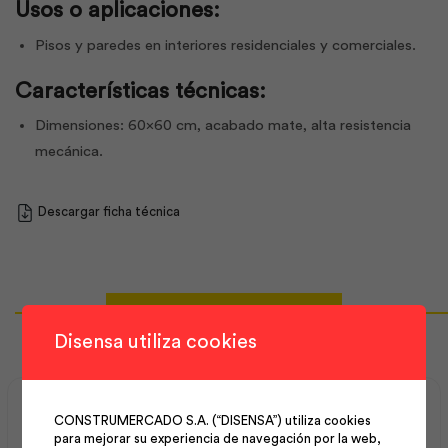
Usos o aplicaciones:
Pisos y paredes en interiores residenciales y comerciales.
Características técnicas:
Dimensiones: 60×60 cm, acabado mate, alta resistencia
mecánica.
Descargar ficha técnica
Productos Relacionados
Disensa utiliza cookies
CONSTRUMERCADO S.A. (“DISENSA”) utiliza cookies
para mejorar su experiencia de navegación por la web,