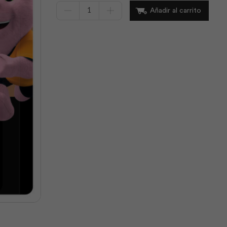
Pilas
Añadir al carrito
C
Blister
X2
X8
X6
|
Duracell
cantidad