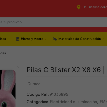
Un Disensa cer
Search
input
inas
Hierro y Acero
Materiales de Construcción
erías
Pilas C Blister X2 X8 X6 |
Duracell
Código Ref:
91033895
Categorías:
Electricidad e Iluminación
,
Elé