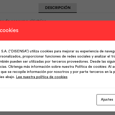
DESCRIPCIÓN
nos de consumo eléctrico.
 cookies
co moderado.
(“DISENSA”) utiliza cookies para mejorar su experiencia de navega
sonalizados, proporcionar funciones de redes sociales y analizar el trá
mbién pueden ser utilizadas por terceros proveedores. Desde las sigu
cias. Obtenga más información sobre nuestra Política de cookies: Al a
que se recopile información por nosotros y por parte terceros en la p
ies abajo.
Lee nuestra política de cookies
 embalaje múltiple 8 x 6.
Ajustes