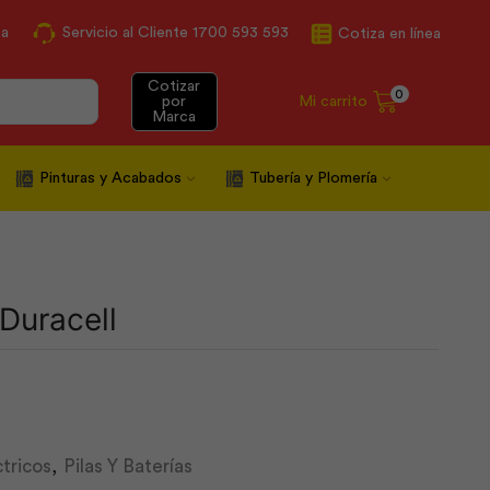
ca
Servicio al Cliente 1700 593 593
Cotiza en línea
Cotizar
0
Mi carrito
por
Marca
Pinturas y Acabados
Tubería y Plomería
 Duracell
ctricos
,
Pilas Y Baterías