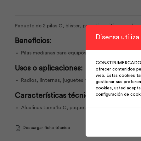
Paquete de 2 pilas C, blister, para dispositivos media
Disensa utiliza
Beneficios:
Pilas medianas para equipos de consumo energéti
CONSTRUMERCADO S.A. 
Usos o aplicaciones:
ofrecer contenidos per
web. Estas cookies ta
Radios, linternas, juguetes medianos.
gestionar sus preferen
cookies, usted acepta 
Características técnicas:
configuración de cook
Alcalinas tamańo C, paquete de 2 unidades, blíster,
Descargar ficha técnica