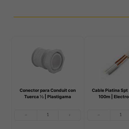
Conector para Conduit con
Cable Piatina Sp
Tuerca ½ | Plastigama
100m | Electr
Conector
Cable
para
Piatina
Conduit
Spt