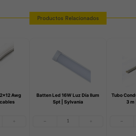
Productos Relacionados
t 2×12 Awg
Batten Led 16W Luz Día Ilum
Tubo Condu
ocables
Spt | Sylvania
3 m 
Batten
Tubo
Led
Conducto
16W
Pesada