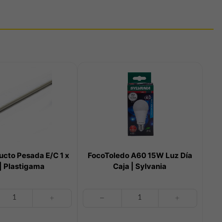
cto Pesada E/C 1 x
FocoToledo A60 15W Luz Día
| Plastigama
Caja | Sylvania
FocoToledo
A60
15W