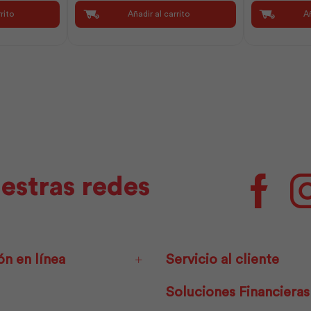
Luz
E/C
rito
Añadir al carrito
Añ
Día
1
Ilum
x
Spt
3
|
m
Sylvania
|
cantidad
Plastigama
cantidad
estras redes
Facebo
ón en línea
Servicio al cliente
Soluciones Financieras