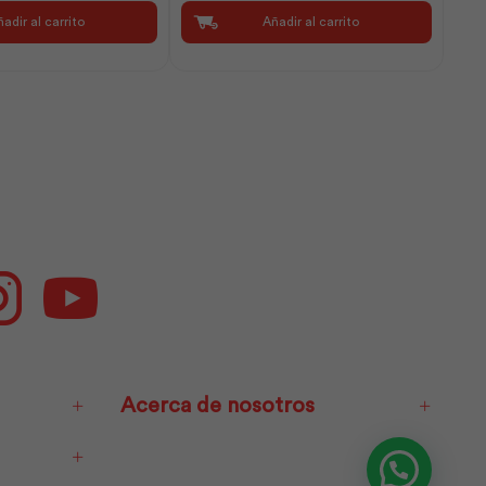
Luz
adir al carrito
Añadir al carrito
Día
Caja
|
Sylvania
cantidad
ok
Instagram
Youtube
Acerca de nosotros