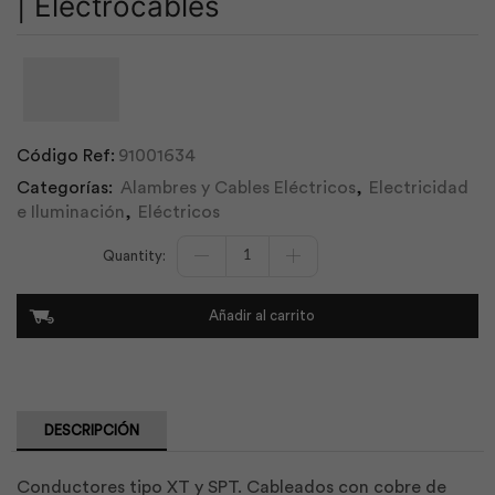
| Electrocables
Código Ref:
91001634
Categorías:
Alambres y Cables Eléctricos
,
Electricidad
e Iluminación
,
Eléctricos
Cable
Piatina
Spt
2x12
Añadir al carrito
Awg
100m
|
Electrocables
cantidad
DESCRIPCIÓN
Conductores tipo XT y SPT. Cableados con cobre de