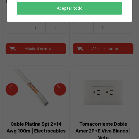
Interruptor Simple con Luz
Luminaria Emergencia R1
Vive Blanco | Veto
MiniLed | Sylvania
Aceptar todo
Interruptor
Luminaria
Simple
Emergencia
con
R1
Luz
MiniLed
Vive
|
Añadir al carrito
Añadir al carrito
Blanco
Sylvania
|
cantidad
Veto
cantidad
Cable Piatina Spt 2×14
Tomacorriente Doble
Awg 100m | Electrocables
Amer 2P+E Vive Blanco |
Veto