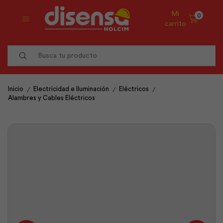
Mi
0
carrito
Search
input
/
/
/
Inicio
Electricidad e Iluminación
Eléctricos
Alambres y Cables Eléctricos