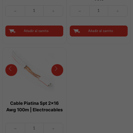
Cable
Tomacorriente
Piatina
Doble
Spt
Amer
2x14
2P+E
Awg
Vive
Añadir al carrito
Añadir al carrito
100m
Blanco
|
|
Electrocables
Veto
cantidad
cantidad
Cable Piatina Spt 2×16
Awg 100m | Electrocables
Cable
Piatina