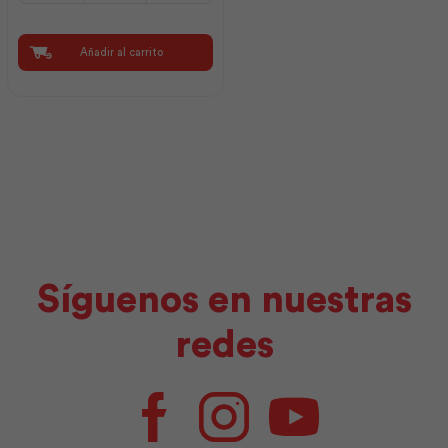
Spt
2x16
Awg
Añadir al carrito
100m
|
Electrocables
cantidad
Síguenos en nuestras
redes
Facebook
Instagram
Youtube