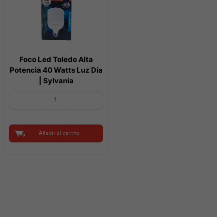
Foco Led Toledo Alta
Potencia 40 Watts Luz Día
| Sylvania
Foco
Led
Toledo
Alta
Potencia
Añadir al carrito
40
Watts
Luz
Día
|
Sylvania
cantidad