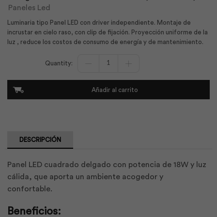
Paneles Led
Luminaria tipo Panel LED con driver independiente. Montaje de
incrustar en cielo raso, con clip de fijación. Proyección uniforme de la
luz , reduce los costos de consumo de energía y de mantenimiento.
Panel
Led
Slim
Cuadrado
Añadir al carrito
18W
Luz
Cálida
|
Sylvania
cantidad
DESCRIPCIÓN
Panel LED cuadrado delgado con potencia de 18W y luz
cálida, que aporta un ambiente acogedor y
confortable.
Beneficios: