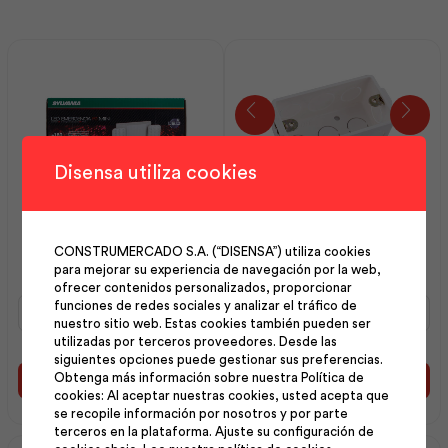
Disensa utiliza cookies
Luminaria Emergencia R1
Caja Rectangular con 1u |
MiniLed | Sylvania
Plastigama
CONSTRUMERCADO S.A. (“DISENSA”) utiliza cookies
para mejorar su experiencia de navegación por la web,
ofrecer contenidos personalizados, proporcionar
Luminaria
Caja
funciones de redes sociales y analizar el tráfico de
Emergencia
Rectangular
nuestro sitio web. Estas cookies también pueden ser
R1
con
utilizadas por terceros proveedores. Desde las
siguientes opciones puede gestionar sus preferencias.
MiniLed
1u
Obtenga más información sobre nuestra Política de
|
|
Añadir al carrito
Añadir al carrito
cookies: Al aceptar nuestras cookies, usted acepta que
Sylvania
Plastigama
se recopile información por nosotros y por parte
cantidad
cantidad
terceros en la plataforma. Ajuste su configuración de