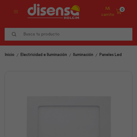
Mi
0
carrito
Search
input
/
/
/
Inicio
Electricidad e Iluminación
Iluminación
Paneles Led