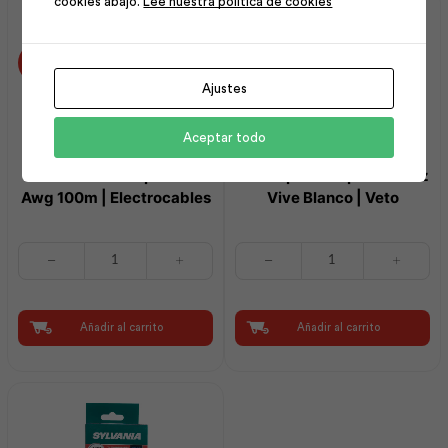
cookies abajo.
Lee nuestra política de cookies
Ajustes
Aceptar todo
Cable Piatina Spt 2×16
Interruptor Simple con Luz
Awg 100m | Electrocables
Vive Blanco | Veto
Cable
Interruptor
Piatina
Simple
Spt
con
2x16
Luz
Awg
Vive
Añadir al carrito
Añadir al carrito
100m
Blanco
|
|
Electrocables
Veto
cantidad
cantidad