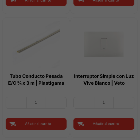
Añadir al carrito
Añadir al carrito
90
40
|
Watts
Plastigama
Luz
cantidad
Día
|
Sylvania
cantidad
Tubo Conducto Pesada
Interruptor Simple con Luz
E/C ¾ x 3 m | Plastigama
Vive Blanco | Veto
Tubo
Interruptor
Conducto
Simple
Pesada
con
E/C
Luz
¾
Vive
Añadir al carrito
Añadir al carrito
x
Blanco
3
|