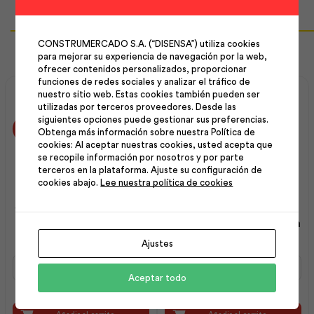
Productos Relacionados
CONSTRUMERCADO S.A. (“DISENSA”) utiliza cookies
para mejorar su experiencia de navegación por la web,
ofrecer contenidos personalizados, proporcionar
funciones de redes sociales y analizar el tráfico de
nuestro sitio web. Estas cookies también pueden ser
utilizadas por terceros proveedores. Desde las
siguientes opciones puede gestionar sus preferencias.
Obtenga más información sobre nuestra Política de
cookies: Al aceptar nuestras cookies, usted acepta que
se recopile información por nosotros y por parte
terceros en la plataforma. Ajuste su configuración de
cookies abajo.
Lee nuestra política de cookies
Codo Conduit L/R 1/2 x 90
Foco Led Toledo Alta
| Plastigama
Potencia 40 Watts Luz Día
| Sylvania
Ajustes
Codo
Foco
Conduit
Led
Aceptar todo
L/R
Toledo
1/2
Alta
x
Potencia