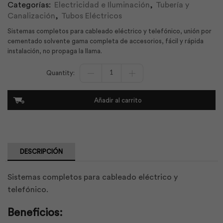
Categorías:
Electricidad e Iluminación
,
Tubería y
Canalización
,
Tubos Eléctricos
Sistemas completos para cableado eléctrico y telefónico, unión por
cementado solvente gama completa de accesorios, fácil y rápida
instalación, no propaga la llama.
Tubo
Conducto
Pesada
E/C
Añadir al carrito
½
x
3
m
|
Plastigama
DESCRIPCIÓN
cantidad
Sistemas completos para cableado eléctrico y
telefónico.
Beneficios: