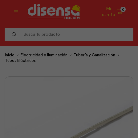
Mi
0
carrito
Search
input
/
/
/
Inicio
Electricidad e Iluminación
Tubería y Canalización
Tubos Eléctricos