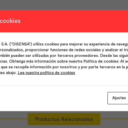
 cookies
bina con diferentes estilos de bańo.
(“DISENSA”) utiliza cookies para mejorar su experiencia de navega
a control eficiente del agua.
sonalizados, proporcionar funciones de redes sociales y analizar el trá
mbién pueden ser utilizadas por terceros proveedores. Desde las sigu
cias. Obtenga más información sobre nuestra Política de cookies: Al a
que se recopile información por nosotros y por parte terceros en la p
estándar para fácil instalación.
ies abajo.
Lee nuestra política de cookies
Ajustes
Productos Relacionados