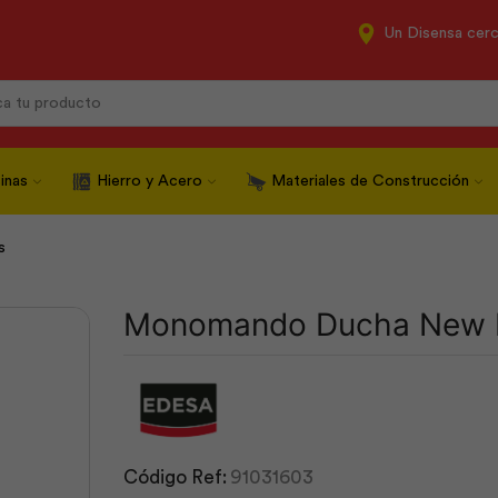
Un Disensa cer
Search
input
inas
Hierro y Acero
Materiales de Construcción
s
Monomando Ducha New P
Código Ref:
91031603