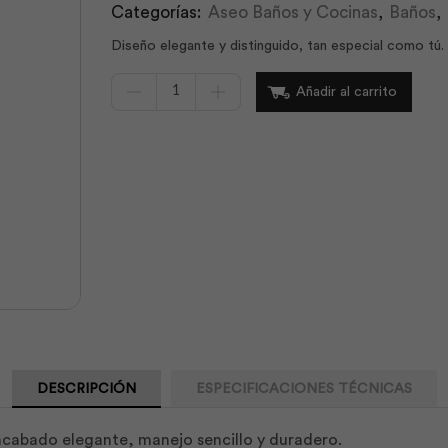
Categorías:
Aseo Baños y Cocinas
,
Baños
,
Diseño elegante y distinguido, tan especial como tú.
Monomando
Añadir al carrito
Ducha
New
Princess/Redonda
|
Edesa
cantidad
DESCRIPCIÓN
ESPECIFICACIONES TÉCNICAS
abado elegante, manejo sencillo y duradero.