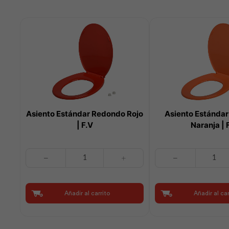
Asiento Estándar Redondo Rojo
Asiento Estánda
| F.V
Naranja | 
Asiento
Asiento
Estándar
Estándar
Redondo
Redondo
Rojo
Naranja
Añadir al carrito
Añadir al car
|
|
F.V
F.V
cantidad
cantidad