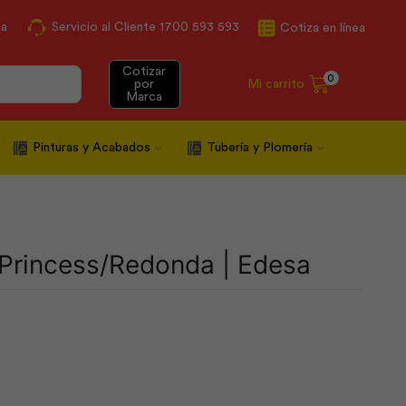
ca
Servicio al Cliente 1700 593 593
Cotiza en línea
Cotizar
0
Mi carrito
por
Marca
Pinturas y Acabados
Tubería y Plomería
rincess/Redonda | Edesa