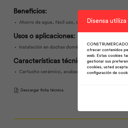
Beneficios:
Disensa utiliza
Ahorro de agua, fácil uso, diseńo estético que com
Usos o aplicaciones:
CONSTRUMERCADO S.A. 
Instalación en duchas domésticas y comerciales par
ofrecer contenidos per
web. Estas cookies ta
Características técnicas:
gestionar sus preferen
cookies, usted acepta 
Cartucho cerámico, acabado cromado, dimensiones 
configuración de cook
Descargar ficha técnica