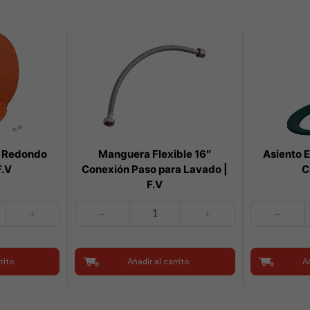
r Redondo
Manguera Flexible 16″
Asiento 
F.V
Conexión Paso para Lavado |
C
F.V
Manguera
Asiento
Flexible
Estándar
16"
Redondo
Conexión
Cipres
rito
Añadir al carrito
Añ
Paso
|
para
F.V
Lavado
cantidad
|