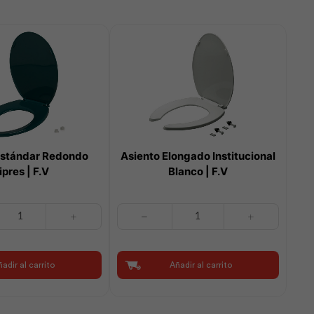
Estándar Redondo
Asiento Elongado Institucional
ipres | F.V
Blanco | F.V
Asiento
Elongado
Institucional
Blanco
adir al carrito
Añadir al carrito
|
F.V
cantidad