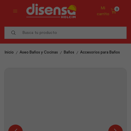
Mi
0
carrito
Search
input
/
/
/
Inicio
Aseo Baños y Cocinas
Baños
Accesorios para Baños