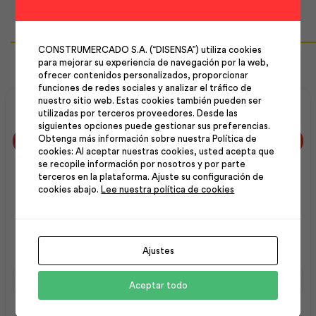
Productos Relacionados
CONSTRUMERCADO S.A. (“DISENSA”) utiliza cookies
para mejorar su experiencia de navegación por la web,
ofrecer contenidos personalizados, proporcionar
funciones de redes sociales y analizar el tráfico de
nuestro sitio web. Estas cookies también pueden ser
utilizadas por terceros proveedores. Desde las
siguientes opciones puede gestionar sus preferencias.
Obtenga más información sobre nuestra Política de
cookies: Al aceptar nuestras cookies, usted acepta que
se recopile información por nosotros y por parte
terceros en la plataforma. Ajuste su configuración de
cookies abajo.
Lee nuestra política de cookies
Asiento Económico
Asiento Elongado
Redondo Blanco | F.V
Universal Bone | F.V
Ajustes
Asiento
Asiento
Aceptar todo
Económico
Elongado
Redondo
Universal
Blanco
Bone