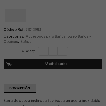
Código Ref:
91012998
Categorías:
Accesorios para Baños
,
Aseo Baños y
Cocinas
,
Baños
Barral
de
Apoyo
Inclinado
Añadir al carrito
Satinado
|
F.V
cantidad
DESCRIPCIÓN
Barra de apoyo inclinada fabricada en acero inoxidable