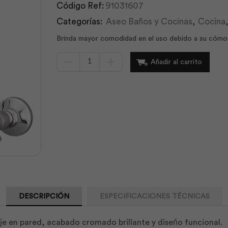
Código Ref:
91031607
Categorías:
Aseo Baños y Cocinas
,
Cocina
Brinda mayor comodidad en el uso debido a su cómoda
Mezcladora
Añadir al carrito
Cocina
de
Pared
New
Princess
Cromo
|
Edesa
cantidad
DESCRIPCIÓN
ESPECIFICACIONES TÉCNICAS
 en pared, acabado cromado brillante y diseńo funcional.