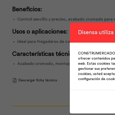
Beneficios:
Control sencillo y preciso, acabado cromado para ma
Usos o aplicaciones:
Disensa utiliza
Ideal para fregaderos de cocina en ambientes resid
Características técnicas:
CONSTRUMERCADO S.A. 
ofrecer contenidos per
Acabado cromado, montaje en pared, diseńo New P
web. Estas cookies ta
gestionar sus preferen
cookies, usted acepta 
configuración de cook
Descargar ficha técnica