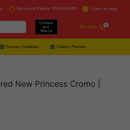
ca
Servicio al Cliente 1700 593 593
Cotiza en línea
Cotizar
0
Mi carrito
por
Marca
Pinturas y Acabados
Tubería y Plomería
red New Princess Cromo |