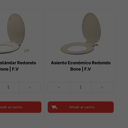
Estándar Redondo
Asiento Económico Redondo
Bone | F.V
Bone | F.V
Asiento
Económico
Redondo
Bone
adir al carrito
Añadir al carrito
|
F.V
cantidad