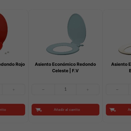
edondo Rojo
Asiento Económico Redondo
Asiento 
Celeste | F.V
Asiento
Asiento
Económico
Estándar
Redondo
Redondo
Celeste
Bone
rito
Añadir al carrito
Añ
|
|
F.V
F.V
cantidad
cantidad