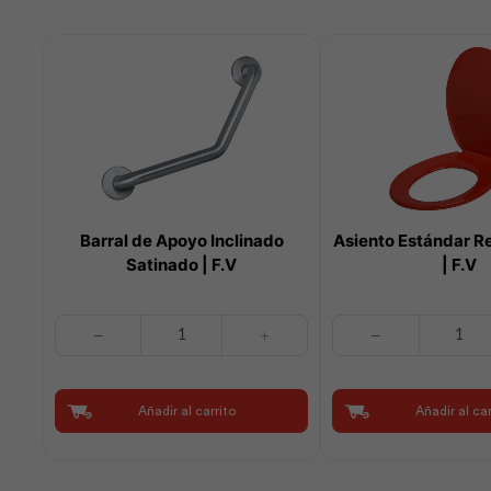
Barral de Apoyo Inclinado
Asiento Estándar R
Satinado | F.V
| F.V
Barral
Asiento
de
Estándar
Apoyo
Redondo
Inclinado
Rojo
Añadir al carrito
Añadir al car
Satinado
|
|
F.V
F.V
cantidad
cantidad