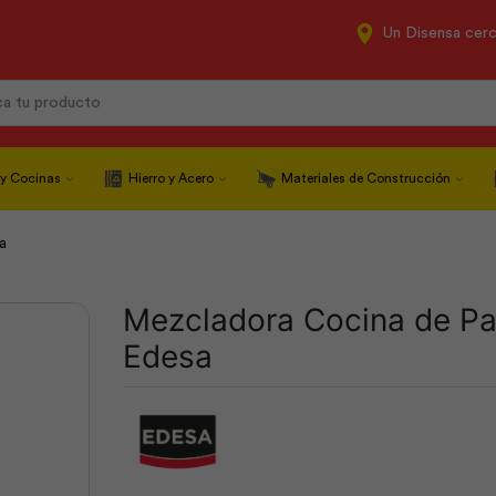
Un Disensa cer
Search
input
 y Cocinas
Hierro y Acero
Materiales de Construcción
a
Mezcladora Cocina de Pa
Edesa