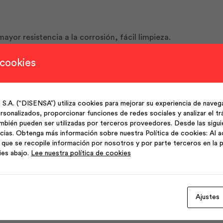
yor resistencia a la corrosión, fácil limpieza.
 cookies
enciales y comerciales.
(“DISENSA”) utiliza cookies para mejorar su experiencia de navega
sonalizados, proporcionar funciones de redes sociales y analizar el trá
rincess.
mbién pueden ser utilizadas por terceros proveedores. Desde las sigu
cias. Obtenga más información sobre nuestra Política de cookies: Al a
que se recopile información por nosotros y por parte terceros en la p
ies abajo.
Lee nuestra política de cookies
Ajustes
Productos Relacionados