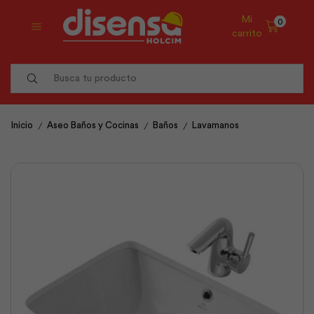
Mi
0
carrito
Search
input
/
/
/
Inicio
Aseo Baños y Cocinas
Baños
Lavamanos