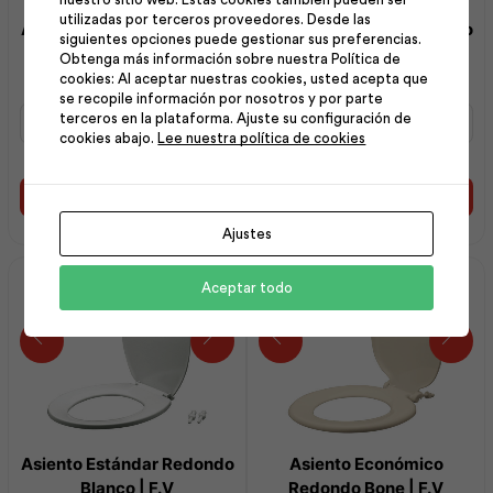
utilizadas por terceros proveedores. Desde las
Aireador Universal Grifería
Asiento Estándar Redondo
siguientes opciones puede gestionar sus preferencias.
Cocina | F.V
Rojo | F.V
Obtenga más información sobre nuestra Política de
cookies: Al aceptar nuestras cookies, usted acepta que
se recopile información por nosotros y por parte
Aireador
Asiento
terceros en la plataforma. Ajuste su configuración de
Universal
Estándar
cookies abajo.
Lee nuestra política de cookies
Grifería
Redondo
Cocina
Rojo
|
|
Añadir al carrito
Añadir al carrito
F.V
F.V
Ajustes
cantidad
cantidad
Aceptar todo
Asiento Estándar Redondo
Asiento Económico
Blanco | F.V
Redondo Bone | F.V