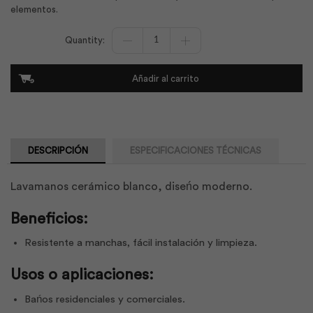
elementos.
Lavamanos
Imola
Blanco
|
Añadir al carrito
Briggs
cantidad
DESCRIPCIÓN
ESPECIFICACIONES TÉCNICAS
Lavamanos cerámico blanco, diseńo moderno.
Beneficios:
Resistente a manchas, fácil instalación y limpieza.
Usos o aplicaciones:
Bańos residenciales y comerciales.