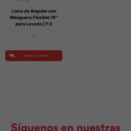
Llave de Angular con
Manguera Flexible 16″
para Lavado | F.V
Llave
de
Angular
con
Manguera
Añadir al carrito
Flexible
16"
para
Lavado
|
F.V
cantidad
Síguenos en nuestras