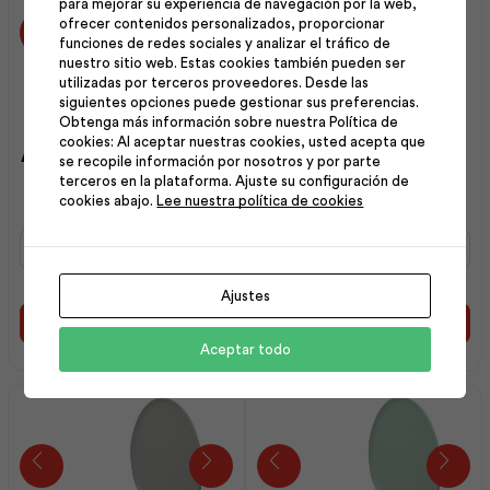
para mejorar su experiencia de navegación por la web,
ofrecer contenidos personalizados, proporcionar
funciones de redes sociales y analizar el tráfico de
nuestro sitio web. Estas cookies también pueden ser
utilizadas por terceros proveedores. Desde las
siguientes opciones puede gestionar sus preferencias.
Obtenga más información sobre nuestra Política de
cookies: Al aceptar nuestras cookies, usted acepta que
Asiento Estándar Redondo
Asiento Económico
se recopile información por nosotros y por parte
Naranja | F.V
Redondo Celeste | F.V
terceros en la plataforma. Ajuste su configuración de
cookies abajo.
Lee nuestra política de cookies
Asiento
Asiento
Estándar
Económico
Redondo
Redondo
Ajustes
Naranja
Celeste
|
|
Añadir al carrito
Añadir al carrito
F.V
F.V
Aceptar todo
cantidad
cantidad