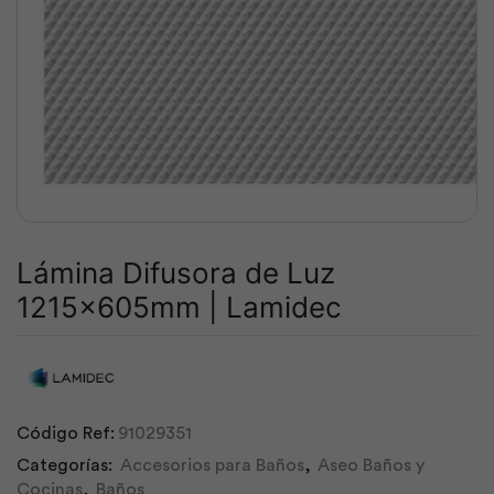
Lámina Difusora de Luz
1215x605mm | Lamidec
Código Ref:
91029351
Categorías:
Accesorios para Baños
,
Aseo Baños y
Cocinas
,
Baños