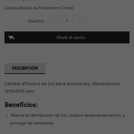
Lámina plástica de Poliestireno Cristal.
Lámina
Difusora
de
Luz
Añadir al carrito
1215x605mm
|
Lamidec
cantidad
DESCRIPCIÓN
Lámina difusora de luz para luminarias, dimensiones
1215×605 mm.
Beneficios:
Mejora la distribución de luz, reduce deslumbramientos y
protege las luminarias