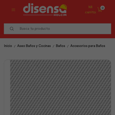
Mi
0
carrito
Search
input
/
/
/
Inicio
Aseo Baños y Cocinas
Baños
Accesorios para Baños