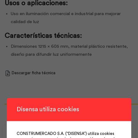
Usos o aplicaciones:
Uso en iluminación comercial e industrial para mejorar
calidad de luz
Características técnicas:
Dimensiones 1215 x 605 mm, material plástico resistente,
diseńo para difundir luz uniformemente
Descargar ficha técnica
Productos Relacionados
Disensa utiliza cookies
CONSTRUMERCADO S.A. (“DISENSA”) utiliza cookies