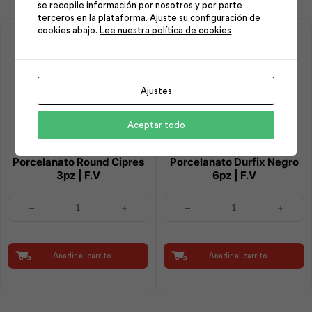
se recopile información por nosotros y por parte
terceros en la plataforma. Ajuste su configuración de
cookies abajo.
Lee nuestra política de cookies
Ajustes
Aceptar todo
Accesorios de Bańo
Accesorios de Bańo
Porcelanato Round Cipres
Porcelanato Durfix Negro
3pz | F.V
6pz | F.V
Accesorios
Accesorios
de
de
Bańo
Bańo
Porcelanato
Porcelanato
Round
Durfix
Añadir al carrito
Añadir al carrito
Cipres
Negro
3pz
6pz
|
|
F.V
F.V