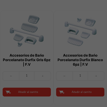
F.V
cantidad
Accesorios de Bańo
Accesorios de Bańo
Porcelanato Durfix Gris 6pz
Porcelanato Durfix Blanco
| F.V
6pz | F.V
Accesorios
Accesorios
de
de
Bańo
Bańo
Porcelanato
Porcelanato
Durfix
Durfix
Añadir al carrito
Añadir al carrito
Gris
Blanco
6pz
6pz
|
|