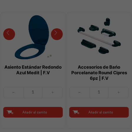
cantidad
Asiento Estándar Redondo
Accesorios de Bańo
Azul Medit | F.V
Porcelanato Round Cipres
6pz | F.V
Asiento
Accesorios
Estándar
de
Redondo
Bańo
Azul
Porcelanato
Medit
Round
Añadir al carrito
Añadir al carrito
|
Cipres
F.V
6pz
cantidad
|