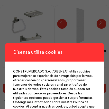
Juego Acc Banio Mossini
Lámina para Baño T/Prisma
Disensa utiliza cookies
Medio Juego | Edesa
1600x800mm | Lamidec
Juego
Lámina
CONSTRUMERCADO S.A. (“DISENSA”) utiliza cookies
Acc
para
para mejorar su experiencia de navegación por la web,
Banio
Baño
ofrecer contenidos personalizados, proporcionar
Mossini
T/Prisma
funciones de redes sociales y analizar el tráfico de
Medio
1600x800mm
Añadir al carrito
Añadir al carrito
nuestro sitio web. Estas cookies también pueden ser
Juego
|
utilizadas por terceros proveedores. Desde las
|
Lamidec
siguientes opciones puede gestionar sus preferencias.
Edesa
cantidad
Obtenga más información sobre nuestra Política de
cantidad
cookies: Al aceptar nuestras cookies, usted acepta que