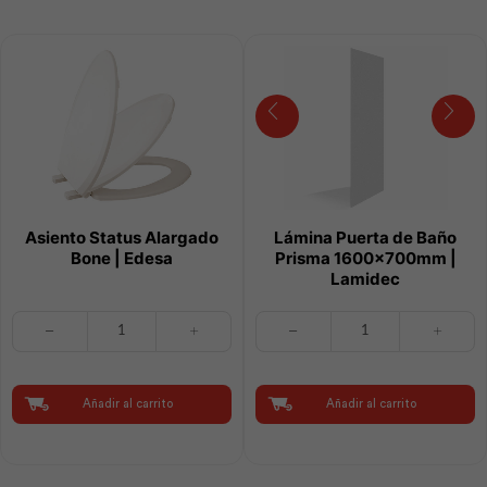
cantidad
cantidad
Asiento Status Alargado
Lámina Puerta de Baño
Bone | Edesa
Prisma 1600x700mm |
Lamidec
Asiento
Lámina
Status
Puerta
Alargado
de
Bone
Baño
|
Prisma
Añadir al carrito
Añadir al carrito
Edesa
1600x700mm
cantidad
|
Lamidec
cantidad