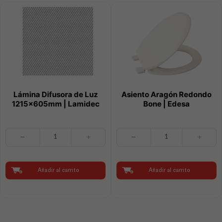
Lámina Difusora de Luz
Asiento Aragón Redondo
1215x605mm | Lamidec
Bone | Edesa
Lámina
Asiento
Difusora
Aragón
de
Redondo
Luz
Bone
1215x605mm
|
Añadir al carrito
Añadir al carrito
|
Edesa
Lamidec
cantidad
cantidad