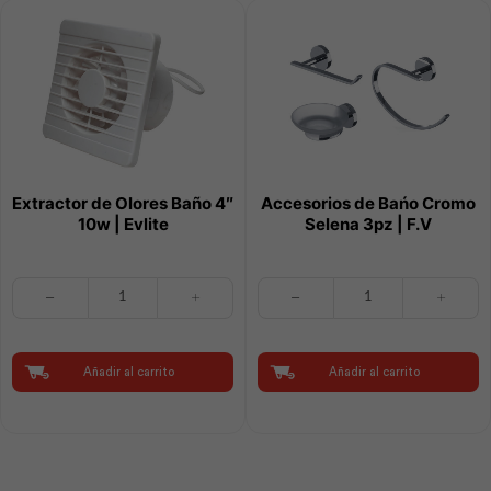
Extractor de Olores Baño 4″
Accesorios de Bańo Cromo
10w | Evlite
Selena 3pz | F.V
Extractor
Accesorios
de
de
Olores
Bańo
Baño
Cromo
4"
Selena
Añadir al carrito
Añadir al carrito
10w
3pz
|
|
Evlite
F.V
cantidad
cantidad