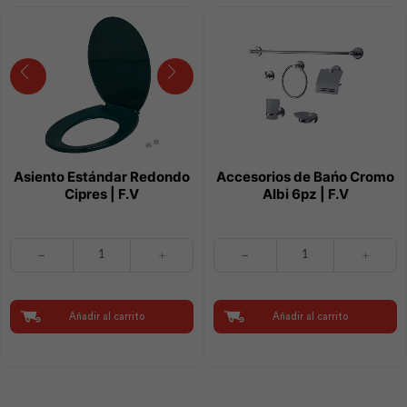
Asiento Estándar Redondo
Accesorios de Bańo Cromo
Cipres | F.V
Albi 6pz | F.V
Asiento
Accesorios
Estándar
de
Redondo
Bańo
Cipres
Cromo
|
Albi
Añadir al carrito
Añadir al carrito
F.V
6pz
cantidad
|
F.V
cantidad