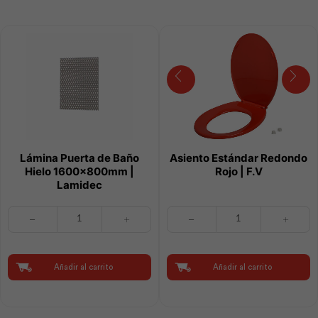
Lámina Puerta de Baño
Asiento Estándar Redondo
Hielo 1600x800mm |
Rojo | F.V
Lamidec
Lámina
Asiento
Puerta
Estándar
de
Redondo
Baño
Rojo
Hielo
|
Añadir al carrito
Añadir al carrito
1600x800mm
F.V
|
cantidad
Lamidec