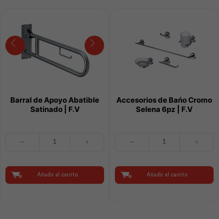
Barral de Apoyo Abatible
Accesorios de Bańo Cromo
Satinado | F.V
Selena 6pz | F.V
Barral
Accesorios
de
de
Apoyo
Bańo
Abatible
Cromo
Satinado
Selena
Añadir al carrito
Añadir al carrito
|
6pz
F.V
|
cantidad
F.V
cantidad