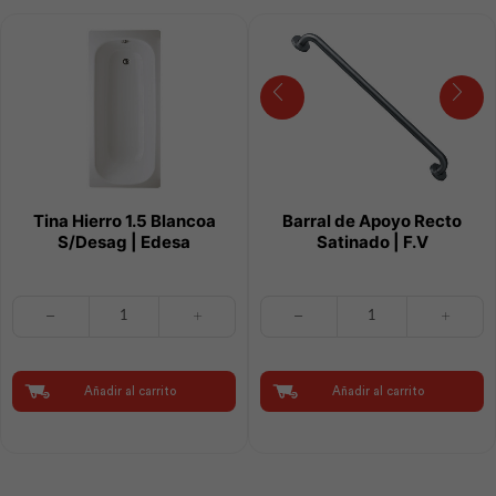
Tina Hierro 1.5 Blancoa
Barral de Apoyo Recto
S/Desag | Edesa
Satinado | F.V
Tina
Barral
Hierro
de
1.5
Apoyo
Blancoa
Recto
S/Desag
Satinado
Añadir al carrito
Añadir al carrito
|
|
Edesa
F.V
cantidad
cantidad