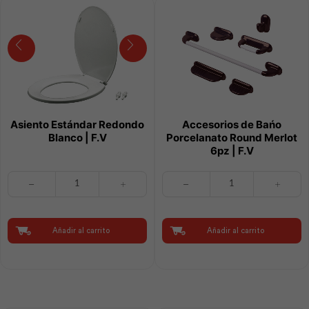
Asiento Estándar Redondo
Accesorios de Bańo
Blanco | F.V
Porcelanato Round Merlot
6pz | F.V
Asiento
Accesorios
Estándar
de
Redondo
Bańo
Blanco
Porcelanato
|
Round
Añadir al carrito
Añadir al carrito
F.V
Merlot
cantidad
6pz
|
F.V
cantidad