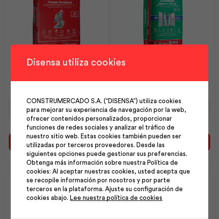
Disensa utiliza cookies
Bondex Premium
Enlumax Capa Gruesa
Porcelanato 40Kg | Intaco
250XA W2 40KG | Intaco
CONSTRUMERCADO S.A. (“DISENSA”) utiliza cookies
Bondex
Enlumax
para mejorar su experiencia de navegación por la web,
Premium
Capa
ofrecer contenidos personalizados, proporcionar
Porcelanato
Gruesa
funciones de redes sociales y analizar el tráfico de
40Kg
250XA
nuestro sitio web. Estas cookies también pueden ser
|
W2
Añadir al carrito
Añadir al carrito
utilizadas por terceros proveedores. Desde las
Intaco
40KG
siguientes opciones puede gestionar sus preferencias.
cantidad
|
Obtenga más información sobre nuestra Política de
Intaco
cookies: Al aceptar nuestras cookies, usted acepta que
cantidad
se recopile información por nosotros y por parte
terceros en la plataforma. Ajuste su configuración de
cookies abajo.
Lee nuestra política de cookies