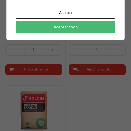
Ajustes
Anchormax – 200 Gris
Grout 30Kg – CEM | Sika
Aceptar todo
300ml | Intaco
Anchormax
Grout
-
30Kg
200
-
Gris
CEM
300ml
|
Añadir al carrito
Añadir al carrito
|
Sika
Intaco
cantidad
cantidad