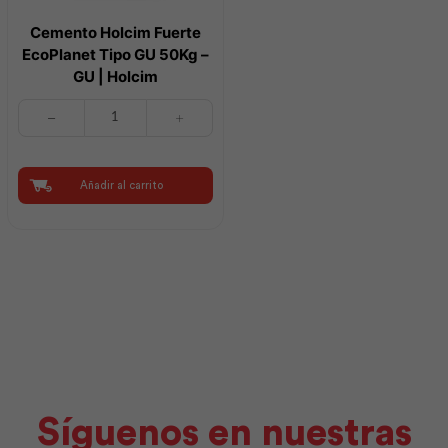
Cemento Holcim Fuerte
EcoPlanet Tipo GU 50Kg –
GU | Holcim
Cemento
Holcim
Fuerte
EcoPlanet
Tipo
Añadir al carrito
GU
50Kg
-
GU
|
Holcim
cantidad
Síguenos en nuestras