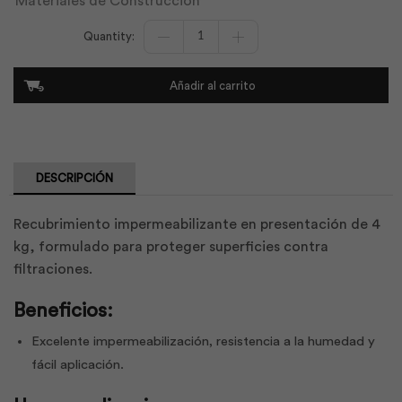
Materiales de Construcción
Impermur
CO
4Kg
|
Añadir al carrito
Sika
cantidad
DESCRIPCIÓN
Recubrimiento impermeabilizante en presentación de 4
kg, formulado para proteger superficies contra
filtraciones.
Beneficios:
Excelente impermeabilización, resistencia a la humedad y
fácil aplicación.