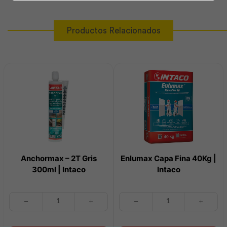
Productos Relacionados
Anchormax – 2T Gris
Enlumax Capa Fina 40Kg |
300ml | Intaco
Intaco
Anchormax
Enlumax
-
Capa
2T
Fina
Gris
40Kg