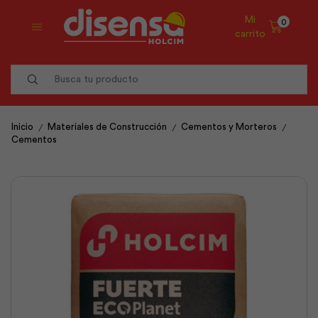
Mi
0
carrito
Search
input
/
/
/
Inicio
Materiales de Construcción
Cementos y Morteros
Cementos