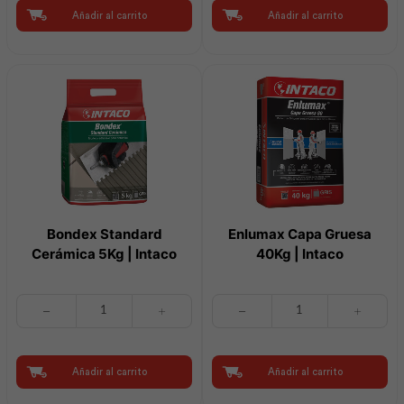
300ml
|
Añadir al carrito
Añadir al carrito
|
Intaco
Intaco
cantidad
cantidad
Bondex Standard
Enlumax Capa Gruesa
Cerámica 5Kg | Intaco
40Kg | Intaco
Bondex
Enlumax
Standard
Capa
Cerámica
Gruesa
5Kg
40Kg
|
|
Añadir al carrito
Añadir al carrito
Intaco
Intaco