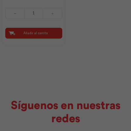
Soldadura
C-
13
E6011
3/32
Añadir al carrito
2.50(20kg)
|
Aga
cantidad
Síguenos en nuestras
redes