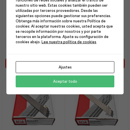
funciones de redes sociales y analizar el tráfico de
nuestro sitio web. Estas cookies también pueden ser
utilizadas por terceros proveedores. Desde las
siguientes opciones puede gestionar sus preferencias.
Copa Diamante
Cepillo Copa Alambre
Obtenga más información sobre nuestra Política de
Segmentada 7 | Best
AcerTren5 | Best Value
cookies: Al aceptar nuestras cookies, usted acepta que
Value
se recopile información por nosotros y por parte
terceros en la plataforma. Ajuste su configuración de
Copa
Cepillo
cookies abajo.
Lee nuestra política de cookies
Diamante
Copa
Segmentada
Alambre
7
AcerTren5
|
|
Añadir al carrito
Añadir al carrito
Ajustes
Best
Best
Value
Value
cantidad
cantidad
Aceptar todo