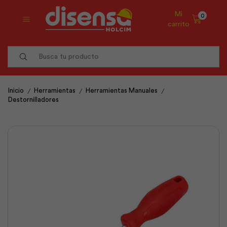
Mi
0
carrito
Search
input
/
/
/
Inicio
Herramientas
Herramientas Manuales
Destornilladores