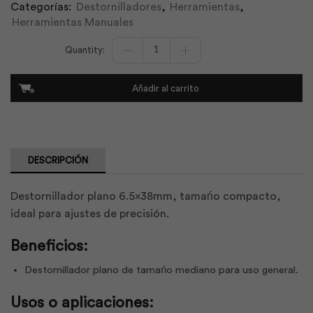
Categorías:
Destornilladores
,
Herramientas
,
Herramientas Manuales
Destornillador
Plano
6.5x38mm
|
Añadir al carrito
Workpro
cantidad
DESCRIPCIÓN
Destornillador plano 6.5x38mm, tamańo compacto,
ideal para ajustes de precisión.
Beneficios:
Destornillador plano de tamańo mediano para uso general.
Usos o aplicaciones: