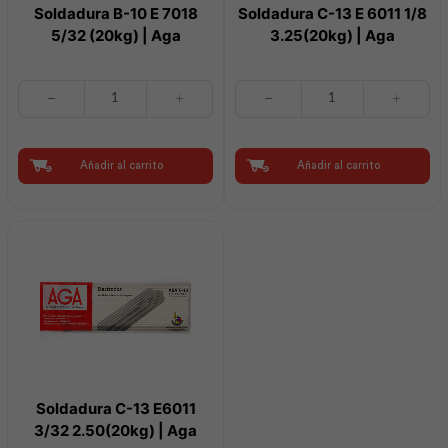
Soldadura B-10 E 7018
Soldadura C-13 E 6011 1/8
5/32 (20kg) | Aga
3.25(20kg) | Aga
Soldadura
Soldadura
B-
C-
10
13
E
E
7018
6011
Añadir al carrito
Añadir al carrito
5/32
1/8
(20kg)
3.25(20kg)
|
|
Aga
Aga
cantidad
cantidad
Soldadura C-13 E6011
3/32 2.50(20kg) | Aga