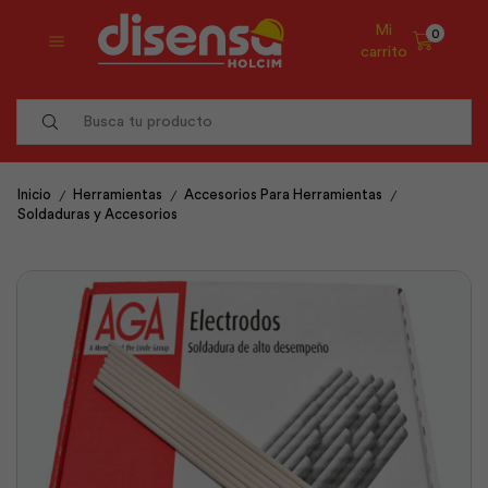
Mi
0
carrito
Search
input
/
/
/
Inicio
Herramientas
Accesorios Para Herramientas
Soldaduras y Accesorios