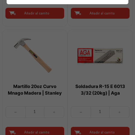
Diagonal
10
6"
E
Mango
7018
Añadir al carrito
Añadir al carrito
Rojo
5/32
|
(20kg)
Best
|
Value
Aga
cantidad
cantidad
Martillo 20oz Curvo
Soldadura R-15 E 6013
Mnago Madera | Stanley
3/32 (20kg) | Aga
Martillo
Soldadura
20oz
R-
Curvo
15
Mnago
E
Madera
6013
Añadir al carrito
Añadir al carrito