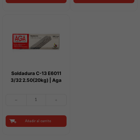
|
3/32
Stanley
(20kg)
cantidad
|
Aga
cantidad
Soldadura C-13 E6011
3/32 2.50(20kg) | Aga
Soldadura
C-
13
E6011
3/32
Añadir al carrito
2.50(20kg)
|
Aga