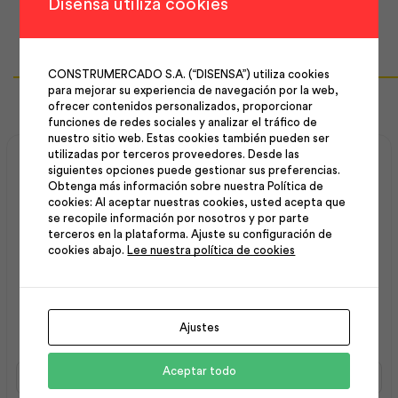
Disensa utiliza cookies
CONSTRUMERCADO S.A. (“DISENSA”) utiliza cookies
Productos Relacionados
para mejorar su experiencia de navegación por la web,
ofrecer contenidos personalizados, proporcionar
funciones de redes sociales y analizar el tráfico de
nuestro sitio web. Estas cookies también pueden ser
utilizadas por terceros proveedores. Desde las
siguientes opciones puede gestionar sus preferencias.
Obtenga más información sobre nuestra Política de
cookies: Al aceptar nuestras cookies, usted acepta que
se recopile información por nosotros y por parte
terceros en la plataforma. Ajuste su configuración de
cookies abajo.
Lee nuestra política de cookies
Alicate Corte Diagonal 6″
Soldadura B-10 E 7018
Mango Rojo | Best Value
5/32 (20kg) | Aga
Ajustes
Alicate
Soldadura
Aceptar todo
Corte
B-