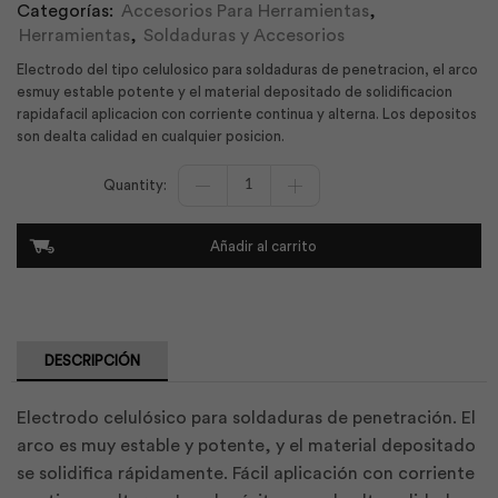
Categorías:
Accesorios Para Herramientas
,
Herramientas
,
Soldaduras y Accesorios
Electrodo del tipo celulosico para soldaduras de penetracion, el arco
esmuy estable potente y el material depositado de solidificacion
rapidafacil aplicacion con corriente continua y alterna. Los depositos
son dealta calidad en cualquier posicion.
Soldadura
C-
13
E
Añadir al carrito
6011
1/8
3.25(20kg)
|
Aga
cantidad
DESCRIPCIÓN
Electrodo celulósico para soldaduras de penetración. El
arco es muy estable y potente, y el material depositado
se solidifica rápidamente. Fácil aplicación con corriente