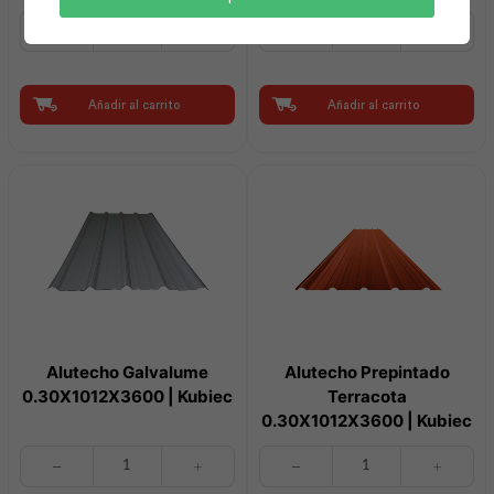
Bajante
Alutecho
(Tramo
Galvalume
de
0.30X1012X7000
3m)
|
|
Kubiec
Añadir al carrito
Añadir al carrito
Plastigama
cantidad
cantidad
Alutecho Galvalume
Alutecho Prepintado
0.30X1012X3600 | Kubiec
Terracota
0.30X1012X3600 | Kubiec
Alutecho
Alutecho
Galvalume
Prepintado