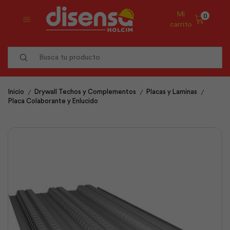
Mi
0
carrito
Search
input
/
/
/
Inicio
Drywall Techos y Complementos
Placas y Laminas
Placa Colaborante y Enlucido