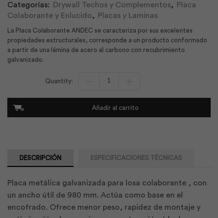
Categorías:
Drywall Techos y Complementos
,
Placa
Colaborante y Enlucido
,
Placas y Laminas
La Placa Colaborante ANDEC se caracteriza por sus excelentes
propiedades estructurales, corresponde a un producto conformado
a partir de una lámina de acero al carbono con recubrimiento
galvanizado.
Losa
0.65x7300mm
Deck
Galvanizada
Añadir al carrito
|
Andec
cantidad
DESCRIPCIÓN
ESPECIFICACIONES TÉCNICAS
Placa metálica galvanizada para losa colaborante , con
un ancho útil de 980 mm. Actúa como base en el
encofrado. Ofrece menor peso, rapidez de montaje y