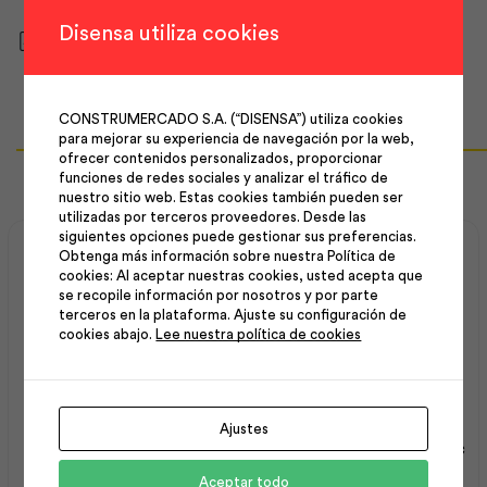
Disensa utiliza cookies
Descargar ficha técnica
CONSTRUMERCADO S.A. (“DISENSA”) utiliza cookies
para mejorar su experiencia de navegación por la web,
Productos Relacionados
ofrecer contenidos personalizados, proporcionar
funciones de redes sociales y analizar el tráfico de
nuestro sitio web. Estas cookies también pueden ser
utilizadas por terceros proveedores. Desde las
siguientes opciones puede gestionar sus preferencias.
Obtenga más información sobre nuestra Política de
cookies: Al aceptar nuestras cookies, usted acepta que
se recopile información por nosotros y por parte
terceros en la plataforma. Ajuste su configuración de
cookies abajo.
Lee nuestra política de cookies
Bajante (Tramo de 3m) |
Alutecho Galvalume
Ajustes
Plastigama
0.30X1012X7000 | Kubiec
Aceptar todo