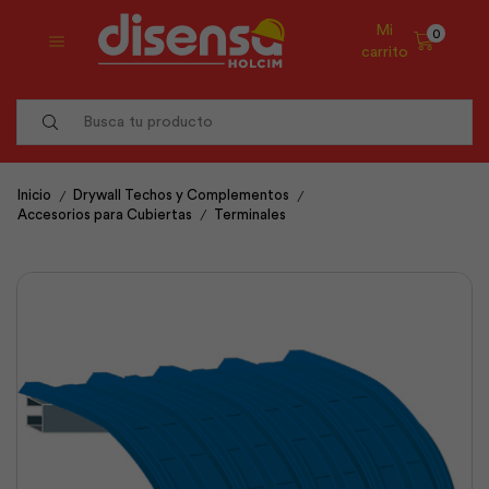
Mi
0
carrito
Search
input
/
/
Inicio
Drywall Techos y Complementos
/
Accesorios para Cubiertas
Terminales