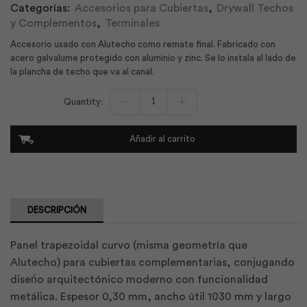
Categorías:
Accesorios para Cubiertas
,
Drywall Techos
y Complementos
,
Terminales
Accesorio usado con Alutecho como remate final. Fabricado con
acero galvalume protegido con aluminio y zinc. Se lo instala al lado de
la plancha de techo que va al canal.
Terminal
Curvo
Alutecho
0.30
Añadir al carrito
x1030
x1500
|
Kubiec
cantidad
DESCRIPCIÓN
Panel trapezoidal curvo (misma geometría que
Alutecho) para cubiertas complementarias, conjugando
diseńo arquitectónico moderno con funcionalidad
metálica. Espesor 0,30 mm, ancho útil 1030 mm y largo