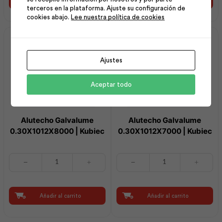
terceros en la plataforma. Ajuste su configuración de
x
cantidad
cookies abajo.
Lee nuestra política de cookies
120
|
Kubiec
cantidad
Ajustes
Aceptar todo
Alutecho Galvalume
Alutecho Galvalume
0.30X1012X8000 | Kubiec
0.30X1012X7000 | Kubiec
Alutecho
Alutecho
Galvalume
Galvalume
0.30X1012X8000
0.30X1012X7000
|
|
Kubiec
Kubiec
Añadir al carrito
Añadir al carrito
cantidad
cantidad