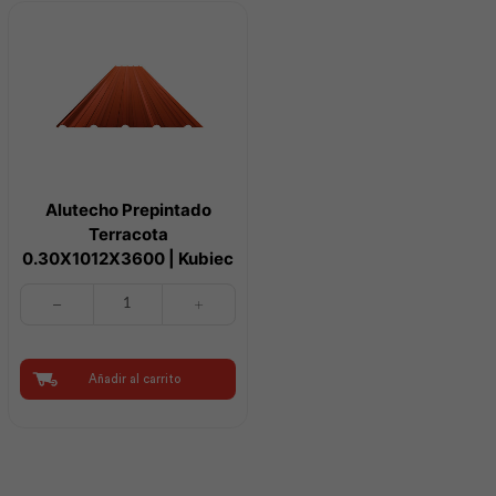
Alutecho Prepintado
Terracota
0.30X1012X3600 | Kubiec
Alutecho
Prepintado
Terracota
0.30X1012X3600
|
Añadir al carrito
Kubiec
cantidad