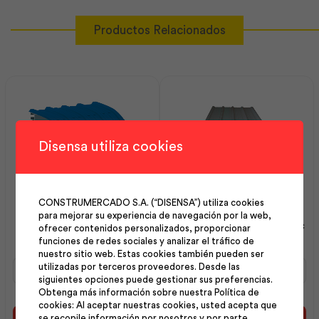
Productos Relacionados
Disensa utiliza cookies
CONSTRUMERCADO S.A. (“DISENSA”) utiliza cookies
Terminal Curvo Alutecho
Alutecho Galvalume
para mejorar su experiencia de navegación por la web,
0.30x 1012 x 120 | Kubiec
0.30X1012X4800 | Kubiec
ofrecer contenidos personalizados, proporcionar
funciones de redes sociales y analizar el tráfico de
nuestro sitio web. Estas cookies también pueden ser
Terminal
Alutecho
utilizadas por terceros proveedores. Desde las
Curvo
Galvalume
siguientes opciones puede gestionar sus preferencias.
Alutecho
0.30X1012X4800
Obtenga más información sobre nuestra Política de
0.30x
|
cookies: Al aceptar nuestras cookies, usted acepta que
1012
Kubiec
se recopile información por nosotros y por parte
Añadir al carrito
Añadir al carrito