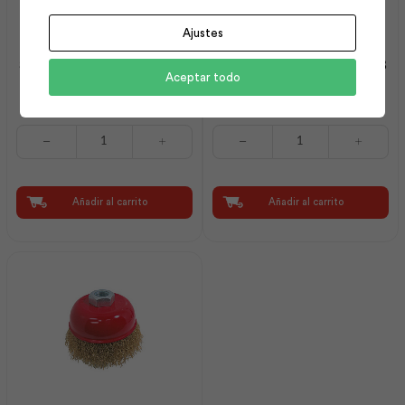
Ajustes
Soldadura C-13 E 6011 1/8
Soldadura B-10 E 7018 1/8
Aceptar todo
3.25(20kg) | Aga
(20kg) | Aga
Soldadura
Soldadura
C-
B-
13
10
E
E
6011
7018
Añadir al carrito
Añadir al carrito
1/8
1/8
3.25(20kg)
(20kg)
|
|
Aga
Aga
cantidad
cantidad