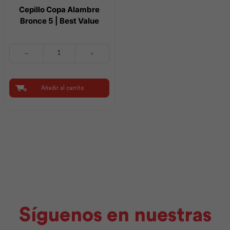
Cepillo Copa Alambre
Bronce 5 | Best Value
Cepillo
Copa
Alambre
Bronce
5
Añadir al carrito
|
Best
Value
cantidad
Síguenos en nuestras