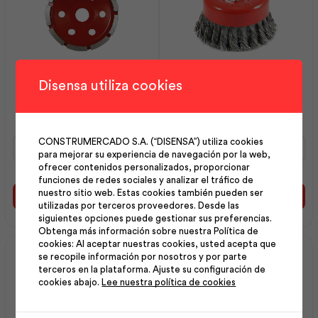
Disensa utiliza cookies
Copa Diamante
Cepillo Copa Alambre
Segmentada 7 | Best
AcerTren5 | Best Value
Value
Copa
Cepillo
CONSTRUMERCADO S.A. (“DISENSA”) utiliza cookies
para mejorar su experiencia de navegación por la web,
Diamante
Copa
ofrecer contenidos personalizados, proporcionar
Segmentada
Alambre
funciones de redes sociales y analizar el tráfico de
7
AcerTren5
nuestro sitio web. Estas cookies también pueden ser
|
|
Añadir al carrito
Añadir al carrito
utilizadas por terceros proveedores. Desde las
Best
Best
siguientes opciones puede gestionar sus preferencias.
Value
Value
Obtenga más información sobre nuestra Política de
cantidad
cantidad
cookies: Al aceptar nuestras cookies, usted acepta que
se recopile información por nosotros y por parte
terceros en la plataforma. Ajuste su configuración de
cookies abajo.
Lee nuestra política de cookies