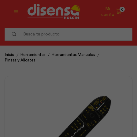
Mi
0
carrito
Search
input
/
/
/
Inicio
Herramientas
Herramientas Manuales
Pinzas y Alicates