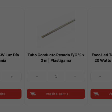
5W Luz Día
Tubo Conducto Pesada E/C ½ x
Foco Led T
ania
3 m | Plastigama
20 Watts 
Tubo
Foco
Conducto
Led
Pesada
Toledo
E/C
Alta
rito
Añadir al carrito
Añ
½
Potencia
x
20
3
Watts
m
Luz