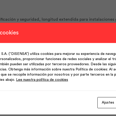
ificación y seguridad, longitud extendida para instalaciones
 cookies
 comerciales, uso en circuitos eléctricos
(“DISENSA”) utiliza cookies para mejorar su experiencia de navega
sonalizados, proporcionar funciones de redes sociales y analizar el trá
ongitud 100 metros
mbién pueden ser utilizadas por terceros proveedores. Desde las sigu
cias. Obtenga más información sobre nuestra Política de cookies: Al a
que se recopile información por nosotros y por parte terceros en la p
ies abajo.
Lee nuestra política de cookies
Ajustes
Productos Relacionados