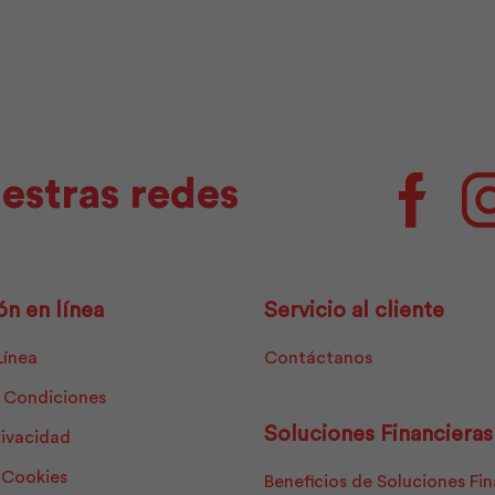
|
Día
Plastigama
|
cantidad
Sylvania
cantidad
estras redes
Facebo
ón en línea
Servicio al cliente
Línea
Contáctanos
 Condiciones
Soluciones Financieras
rivacidad
e Cookies
Beneficios de Soluciones Fi