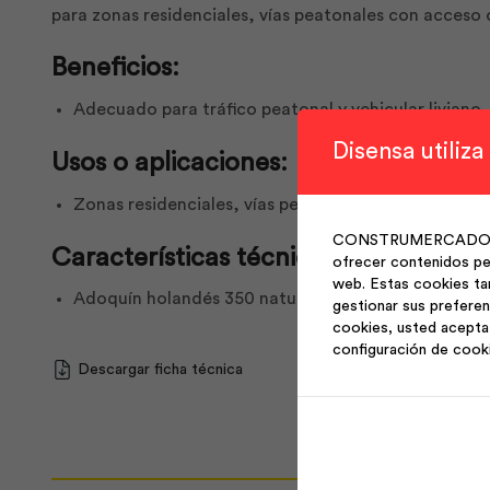
para zonas residenciales, vías peatonales con acceso
Beneficios:
Adecuado para tráfico peatonal y vehicular liviano.
Disensa utiliza
Usos o aplicaciones:
Zonas residenciales, vías peatonales con acceso o
CONSTRUMERCADO S.A. 
Características técnicas:
ofrecer contenidos per
web. Estas cookies ta
Adoquín holandés 350 natural. Material: hormigón. 
gestionar sus preferen
cookies, usted acepta 
configuración de cook
Descargar ficha técnica