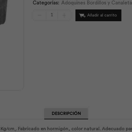
Categorías:
Adoquines Bordillos y Canaleta
Adoquín
Añadir al carrito
Holandés
6cm
(350)
Natural
|
Hormipisos
cantidad
DESCRIPCIÓN
Kg/cm˛. Fabricado en hormigón, color natural. Adecuado par