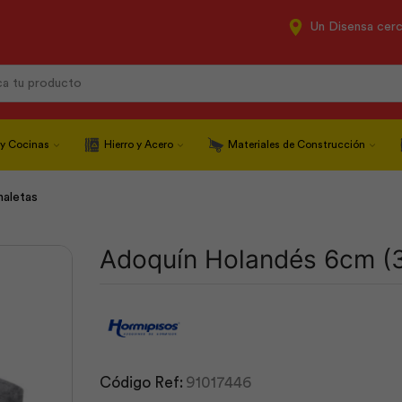
Un Disensa cer
Search
input
 y Cocinas
Hierro y Acero
Materiales de Construcción
naletas
Adoquín Holandés 6cm (3
Código Ref:
91017446