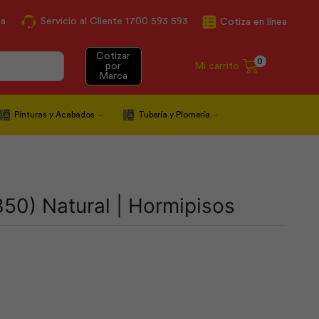
ca
Servicio al Cliente 1700 593 593
Cotiza en línea
Cotizar
0
Mi carrito
por
Marca
Pinturas y Acabados
Tubería y Plomería
50) Natural | Hormipisos