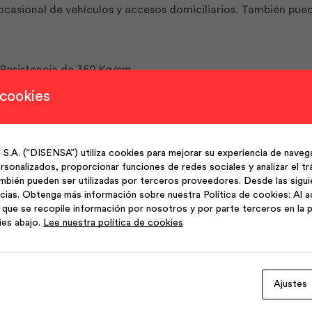
 ocasional de vehículos y accesos domiciliarios. También pu
 Resistencia de 350 Kg/cm˛.
 cookies
casional de vehículos, accesos domiciliares. También como c
(“DISENSA”) utiliza cookies para mejorar su experiencia de navega
sonalizados, proporcionar funciones de redes sociales y analizar el trá
mbién pueden ser utilizadas por terceros proveedores. Desde las sigu
Color: natural.
cias. Obtenga más información sobre nuestra Política de cookies: Al a
que se recopile información por nosotros y por parte terceros en la p
ies abajo.
Lee nuestra política de cookies
Ajustes
Productos Relacionados