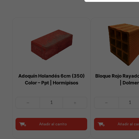
Adoquín Holandés 6cm (350)
Bloque Rojo Rayad
Color – Ppt | Hormipisos
| Dolme
Adoquín
Bloque
Holandés
Rojo
6cm
Rayado
(350)
20x20x20
Añadir al carrito
Añadir al car
Color
|
-
Dolmen
Ppt
cantidad