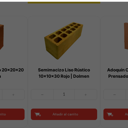
o 20x20x20
Semimacizo Liso Rústico
Adoquín 
n
10x10x30 Rojo | Dolmen
Prensado
Semimacizo
Adoquín
Liso
Corrugado
Rústico
con
10x10x30
Sep
rito
Añadir al carrito
Añ
Rojo
Prensado
|
04x33x33
Dolmen
Rojo