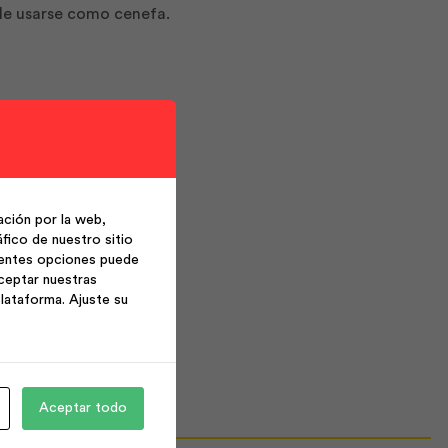
ede usarse como cenefa.
enefa.
ción por la web,
fico de nuestro sitio
ientes opciones puede
ceptar nuestras
lataforma. Ajuste su
Aceptar todo