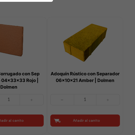
Corrugado con Sep
Adoquín Rústico con Separador
 04x33x33 Rojo |
06x10x21 Amber | Dolmen
Dolmen
Adoquín
Rústico
con
Separador
adir al carrito
Añadir al carrito
06x10x21
Amber
|