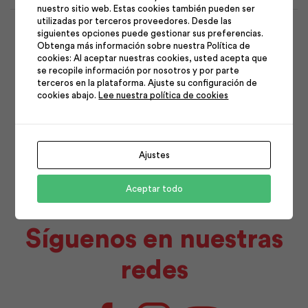
nuestro sitio web. Estas cookies también pueden ser
1
2
utilizadas por terceros proveedores. Desde las
siguientes opciones puede gestionar sus preferencias.
3
4
5
6
7
8
9
Obtenga más información sobre nuestra Política de
cookies: Al aceptar nuestras cookies, usted acepta que
10
11
12
13
14
15
16
se recopile información por nosotros y por parte
terceros en la plataforma. Ajuste su configuración de
17
18
19
20
21
22
23
cookies abajo.
Lee nuestra política de cookies
24
25
26
27
28
29
30
31
Ajustes
Aceptar todo
Síguenos en nuestras
redes