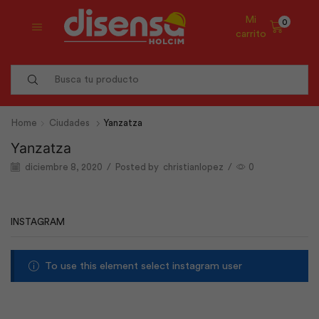
Mi
0
carrito
Search
input
Home
Ciudades
Yanzatza
Yanzatza
diciembre 8, 2020
/
Posted by
christianlopez
/
0
INSTAGRAM
To use this element select instagram user