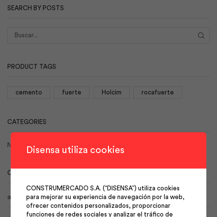
SEARCH BY POSTS
BUS
PRODUCT TAGS
cemento
fuerte
Holcim
rocafuerte
CATEGORIES
No hay categorías
Disensa utiliza cookies
CALENDAR
CONSTRUMERCADO S.A. (“DISENSA”) utiliza cookies
agosto 2026
para mejorar su experiencia de navegación por la web,
ofrecer contenidos personalizados, proporcionar
funciones de redes sociales y analizar el tráfico de
L
M
X
J
V
S
D