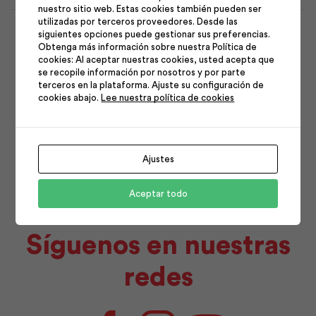
nuestro sitio web. Estas cookies también pueden ser
1
2
utilizadas por terceros proveedores. Desde las
siguientes opciones puede gestionar sus preferencias.
3
4
5
6
7
8
9
Obtenga más información sobre nuestra Política de
cookies: Al aceptar nuestras cookies, usted acepta que
10
11
12
13
14
15
16
se recopile información por nosotros y por parte
terceros en la plataforma. Ajuste su configuración de
17
18
19
20
21
22
23
cookies abajo.
Lee nuestra política de cookies
24
25
26
27
28
29
30
31
Ajustes
Aceptar todo
Síguenos en nuestras
redes