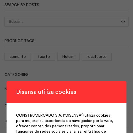
SEARCH BY POSTS
BUS
PRODUCT TAGS
cemento
fuerte
Holcim
rocafuerte
CATEGORIES
No hay categorías
Disensa utiliza cookies
CALENDAR
CONSTRUMERCADO S.A. (“DISENSA”) utiliza cookies
agosto 2026
para mejorar su experiencia de navegación por la web,
ofrecer contenidos personalizados, proporcionar
funciones de redes sociales y analizar el tráfico de
L
M
X
J
V
S
D