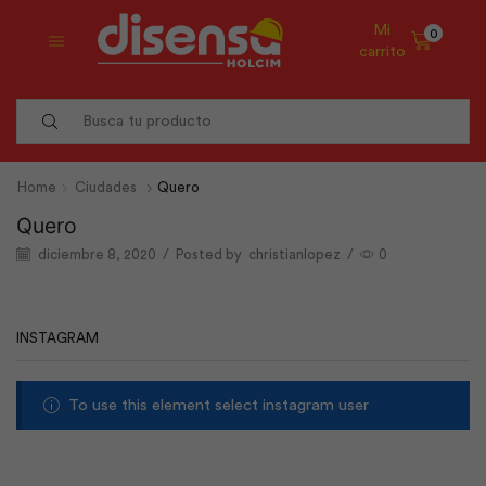
Mi
0
carrito
Search
input
Home
Ciudades
Quero
Quero
diciembre 8, 2020
/
Posted by
christianlopez
/
0
INSTAGRAM
To use this element select instagram user