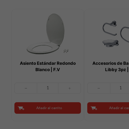
Asiento Estándar Redondo
Accesorios de B
Blanco | F.V
Libby 3pz |
Asiento
Accesorios
Estándar
de
Redondo
Bańo
Blanco
Cromo
Añadir al carrito
Añadir al car
|
Libby
F.V
3pz
cantidad
|
F.V