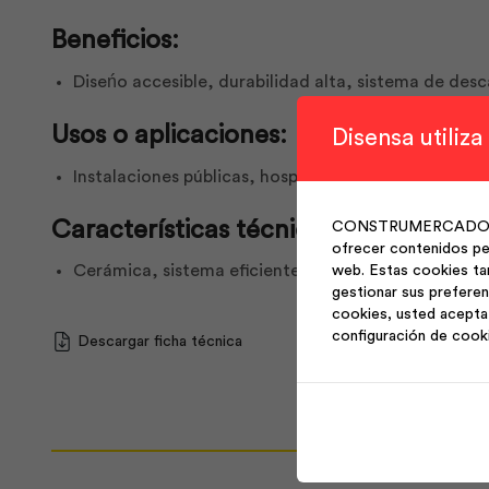
Beneficios:
Diseńo accesible, durabilidad alta, sistema de de
Usos o aplicaciones:
Disensa utiliza
Instalaciones públicas, hospitales, oficinas y lugare
Características técnicas:
CONSTRUMERCADO S.A. 
ofrecer contenidos per
Cerámica, sistema eficiente de descarga, acabado 
web. Estas cookies ta
gestionar sus preferen
cookies, usted acepta 
configuración de cook
Descargar ficha técnica