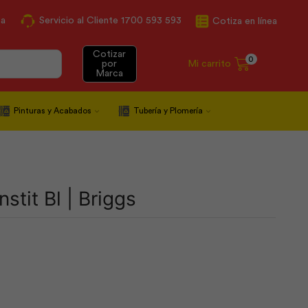
ca
Servicio al Cliente 1700 593 593
Cotiza en línea
Cotizar
0
Mi carrito
por
Marca
Pinturas y Acabados
Tubería y Plomería
stit Bl | Briggs