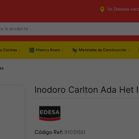
Un Disensa cer
Search
input
 y Cocinas
Hierro y Acero
Materiales de Construcción
es
Inodoro Carlton Ada Het In
Código Ref:
91031551