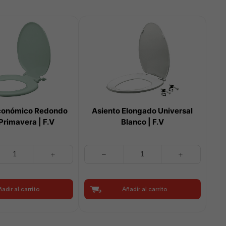
conómico Redondo
Asiento Elongado Universal
Primavera | F.V
Blanco | F.V
Asiento
Elongado
Universal
Blanco
adir al carrito
Añadir al carrito
|
F.V
cantidad