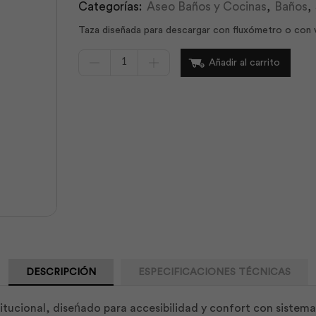
Categorías:
Aseo Baños y Cocinas
,
Baños
,
Taza diseñada para descargar con fluxómetro o con vá
Inodoro
Añadir al carrito
Carlton
Ada
Het
Instit
Bl
|
Briggs
cantidad
DESCRIPCIÓN
ESPECIFICACIONES TÉCNICAS
ucional, diseńado para accesibilidad y confort con sistema