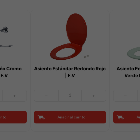
ańo Cromo
Asiento Estándar Redondo Rojo
Asiento E
 F.V
| F.V
Verde 
Asiento
Asiento
Estándar
Económico
Redondo
Redondo
Rojo
Verde
rito
Añadir al carrito
Añ
|
Primavera
F.V
|
cantidad
F.V
cantidad