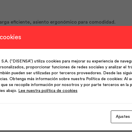
scarga eficiente, asiento ergonómico para comodidad.
 cookies
s con requisitos de accesibilidad.
(“DISENSA”) utiliza cookies para mejorar su experiencia de navega
sonalizados, proporcionar funciones de redes sociales y analizar el trá
blanco institucional, diseńo ergonómico y accesible.
mbién pueden ser utilizadas por terceros proveedores. Desde las sigu
cias. Obtenga más información sobre nuestra Política de cookies: Al a
que se recopile información por nosotros y por parte terceros en la p
ies abajo.
Lee nuestra política de cookies
Ajustes
Productos Relacionados